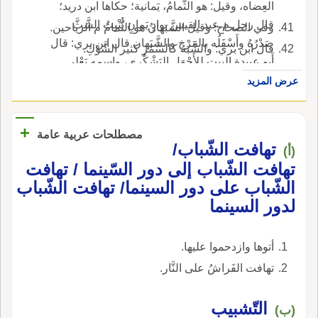
العِضاه، وقيل: هو الثُّمامُ، يَمانية؛ حكاها ابن دريد؛
قال رجل م عبد القيس بوادٍ يَمانٍ يُنْبِتُ الشَّثَّ
وفي الصحاح: وقيل الشَّبَهانُ هو الثُّمامُ م الرياحين.
صَدْرُهُ وأَسْفَلُه بالمَرْخِ والشَّبَهان قال ابن بري: قال
قال ابن بري: والشَّبَهُ كالسَّمُرِ كثير الشَّوْكِ.
أَبو عبيدة البيت للأَحْوَل اليَشْكُري، واسمه يَعْلى
قال: وتقديره وينبت أَسفلُه المَرْخَ؛ على أَن تكون
عرض المزيد
الباء زائدة، وإِ شئت قَدَّرْتَه: ويَنْبُتُ أَسفلُه بالمَرْخِ،
فتكون الباء للتعدية لم قَدَّرْتَ الفعل ثلاثيّاً.
+
مصطلحات عربية عامة
تهافت الشّباب/
(أ)
تهافت الشّباب إلى دور السّينما / تهافت
الشّباب على دور السينما/ تهافت الشّباب
لدور السينما
أتوها وازدحموا عليها.
تهافت الفَراشُ على النَّار.
التّشبيب
(ب)