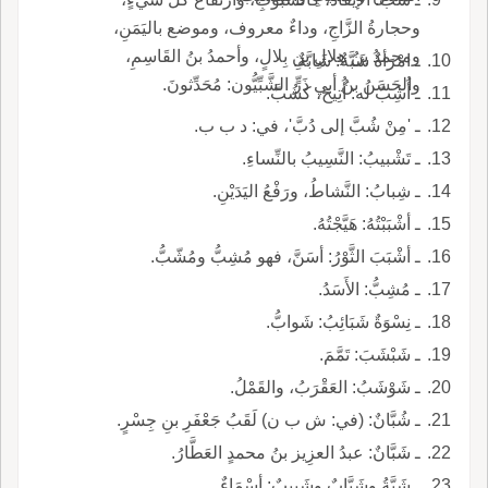
وحجارةُ الزَّاجِ، وداءٌ معروف، وموضع باليَمَنِ،
ومحمدُ بنُ هِلالِ بنِ بِلالٍ، وأحمدُ بنُ القَاسِمِ،
ـ امْرَأةٌ شَبَّةٌ: شَابَّةٌ.
والحَسَنُ بنُ أبي ذَرٍّ الشَّبِّيُّون: مُحَدِّثونَ.
ـ أُشِبَّ له: أُتِيحَ، كشُبَّ.
ـ 'مِنْ شُبَّ إلى دُبَّ'، في: د ب ب.
ـ تَشْبيبُ: النَّسِيبُ بالنِّساءِ.
ـ شِبابُ: النَّشاطُ، ورَفْعُ اليَدَيْنِ.
ـ أشْبَبْتُهُ: هَيَّجْتُهُ.
ـ أشْبَبَ الثَّوْرُ: أسَنَّ، فهو مُشِبُّ ومُشّبُّ.
ـ مُشِبُّ: الأَسَدُ.
ـ نِسْوَةٌ شَبَائِبُ: شَوابُّ.
ـ شَبْشَبَ: تَمَّمَ.
ـ شَوْشَبُ: العَقْرَبُ، والقَمْلُ.
ـ شُبَّانٌ: (في: ش ب ن) لَقَبُ جَعْفَرِ بنِ جِسْرٍ.
ـ شَبَّانٌ: عبدُ العزِيز بنُ محمدٍ العَطَّارُ.
ـ شَبَّةُ وشَبَّابٌ وشَبِيبٌ: أسْمَاءٌ.