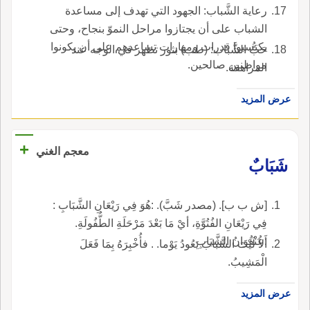
رعاية الشَّباب: الجهود التي تهدف إلى مساعدة
الشباب على أن يجتازوا مراحل النموّ بنجاح، وحتى
يكتسبوا قدرات ومهارات تساعدهم على أن يكونوا
حَبُّ الشَّباب: (طب) بثور تظهر في الوجه عند
مواطنين صالحين.
المراهقة.
عرض المزيد
+
معجم الغني
شَبَابٌ
[ش ب ب]. (مصدر شَبَّ). :هُوَ فِي رَيْعَانِ الشَّبَابِ :
فِي رَيْعَانِ الفُتُوَّةِ، أيْ مَا بَعْدَ مَرْحَلَةِ الطُّفُولَةِ.
:عُنْفُوَانُ الشَّبَابِ .
أَلاَ لَيْتَ الشَّبَابَ يَعُودُ يَوْما. . فأُخْبِرَهُ بِمَا فَعَلَ
الْمَشِيبُ.
عرض المزيد