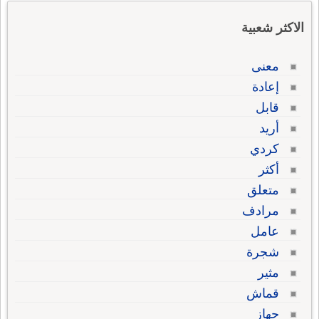
الاكثر شعبية
معنى
إعادة
قابل
أريد
كردي
أكثر
متعلق
مرادف
عامل
شجرة
مثير
قماش
جهاز