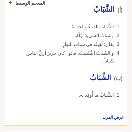
+
المعجم الوسيط
الشَّبَابُ
(أ)
الشَّبَابُ الفَتاءُ والحَدَاثَةُ.
وشبابُ الشيءِ: أَوَّلُهُ.
يقال: لَقِيتُه في شبابِ النهارِ.
و الشَّبَابُ التَّشْبِيبُ، قالوا: كان جريرٌ أَرقَّ الناس
شَبَاباً.
الشِّبَابُ
(ب)
الشِّبَابُ ما أُوقِدَ به.
عرض المزيد