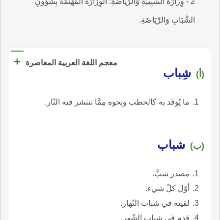
2 - وِزَارَةُ الشَّبِيبَةِ وَالرِّيَاضَةِ: الوِزَارَةُ الْمُهْتَمَّةُ بِشُؤُونِ
الشَّبَابِ وَالرِّيَاضَةِ.
+
معجم اللغة العربية المعاصرة
شِباب
(أ)
ما يُوقَد به كالحطب ونحوه مِمَّا تنتشر فيه النّار.
شباب
(ب)
مصدر شبَّ.
أوّل كلّ شيء.
لقيته في شباب النّهار.
قدم في شباب الشّهر.