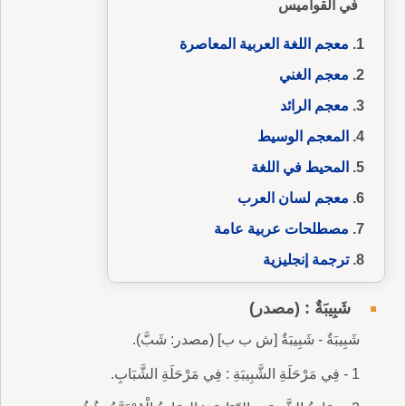
في القواميس
معجم اللغة العربية المعاصرة
معجم الغني
معجم الرائد
المعجم الوسيط
المحيط في اللغة
معجم لسان العرب
مصطلحات عربية عامة
ترجمة إنجليزية
شَبِيبَةٌ : (مصدر)
شَبِيبَةٌ - شَبِيبَةٌ [ش ب ب] (مصدر: شَبَّ).
1 - فِي مَرْحَلَةِ الشَّبِيبَةِ : فِي مَرْحَلَةِ الشَّبَابِ.