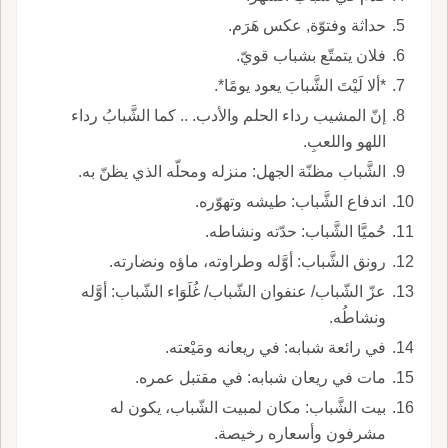
حداثة وفتوّة, عكس هَرَم.
فلان يتمتّع بشباب قويّ.
*ألا لَيْتَ الشَّبابَ يعود يومًا*.
إنّ المشيب رداء الحلم والأدب. .. كما الشَّبابُ رداء
اللهو واللعبِ.
الشَّباب مظنّة الجهل: منزله ومحلّه الذي يظنّ به.
اندفاع الشَّباب: طيشه وتهوّره.
حُميَّا الشَّباب: حدّته ونشاطه.
رونق الشَّباب: أوَّله وطراوته، ماؤه ونضارته.
عزّ الشّباب/ عنفوان الشّباب/ غُلَوَاء الشّباب: أوَّله
ونشاطُه.
في رائعة شبابه: في ريعانه ومَيْعته.
مات في ريعان شبابه: في مقتبل عمره.
بيت الشَّباب: مكان لمبيت الشّباب، يكون له
مشرفون وأسعاره رخيصة.