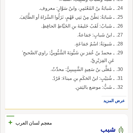
ـ شَبابَةُ بنُ المُعْتَمِرِ، وابنُ سَوَّارٍ: معروف.
ـ شَبابَةُ: بَطْنٌ مِنْ بَنِي فَهْمٍ، نَزَلُوا السَّرَاةَ أو الطَّائِفَ.
ـ شَبابٌ: لَقَبُ خَليفَةَ بنِ الخَيَّاطِ الحافِظِ.
ـ ابنُ شَبابٍ: جَمَاعةٌ.
ـ شَبوبَةُ: اسْمُ جَمَاعَةٍ.
ـ محمدُ بنُ عُمَرَ بنِ شَبُّوبَةَ الشَّبُّوبِيُّ: راوي'الصَّحيحِ'
عَنِ الفِرَبْرِيِّ.
ـ مُعَلَّى بنُ سَعِيدٍ الشَّبِيبيِيُّ: محدِّثٌ.
ـ شُبَيْبٍ: ابنُ الحَكَمِ بنِ ميناءَ: فَرْدٌ.
ـ شَبُّ: موضع باليَمَنِ.
عرض المزيد
+
معجم لسان العرب
شبب
(أ)