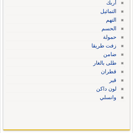
أربك
التماثيل
التهم
الحسم
حمولة
زفت طريقا
ضامن
طلى بالغار
قطران
قير
لون داكن
وانسلي