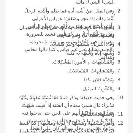
الشيءُ الشيءَ: ماثله.
وفي المثل: مَنْ أَشْبَه أَباه فما ظَلَم وأَشْبَه الرجلُ
أُمَّه: وذلك إذا عجز وضَعُفَ؛ عن ابن الأَعرابي
وأَنشد:أَصْبَحَ فيه شَبَهٌ من أُمِّهِ من عِظَمِ الرأْسِ
وأَشْبَهْتُ فلاناً وشابَهْتُه واشْتَبَه عَلَيَّ وتَشابَه الشيئان
ومن خرْطُمِّه أَراد من خُرْطُمِهِ، فشدد للضرورة،
واشْتَبَها: أَشْبَهَ كلُّ واحدٍ صاحِبَه.
وهي لغة في الخُرْطُوم، وبينهم شَبَه بالتحريك،
وفي التنزيل: مُشْتَبِها وغَيْرَ مُتَشابه.
والجمع مَشَابِهُ على غير قياس، كما قالوا مَحاسِ
وشَبَّهه إِياه وشَبَّهَه به مثله.
ومَذاكير.
والمُشْتَبِهاتُ م الأُمور: المُشْكِلاتُ.
والمُتَشابِهاتُ: المُتَماثِلاتُ.
وتَشَبَّهَ فلان بكذا.
والتَّشْبِيهُ: التمثيل.
وفي حديث حذيفة: وذَكَر فتنةً فقا تُشَبَّهُ مُقْبِلَةً وتُبَيِّنُ
مُدْبِرَةً؛ قال شمر: معناه أَن الفتنة إذ أَقبلت شَبَّهَتْ
على القوم وأَرَتْهُمْ أَنهم على الحق حتى يدخلوا فيه
والشُّبْهةُ: الالتباسُ.
ويَرْكَبُوا منها ما لا يحل، فإذا أَدبرت وانقضت بانَ
وأُمور مُشْتَبِهةٌ ومُشَبِّهَةٌ (* قوله ومشبهة ] كذا ضبط
أَمرُها، فعَلِمَ مَن دخل فيهاأَنه كان على الخطأ.
في الأصل والمحكم، وقال المجد مشبهة كمعظمة):