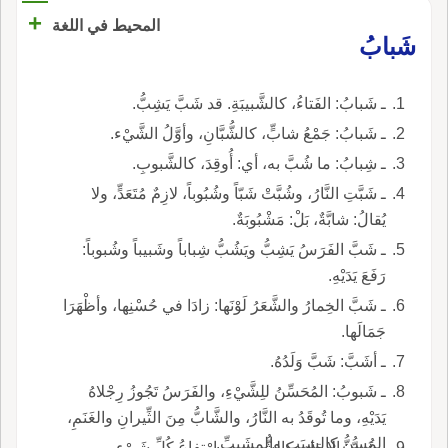
+
المحيط في اللغة
شَبابُ
ـ شَبابُ: الفَتاءُ، كالشَّبيبَةِ. قد شَبَّ يَشِبُّ.
ـ شَبابُ: جَمْعُ شابٍّ، كالشُّبَّانِ، وأوَّلُ الشَّيْء.
ـ شِبابُ: ما شُبَّ به، أي: أُوقِدَ، كالشَّبوبِ.
ـ شَبَّتِ النَّارُ، وشُبَّتْ شَبّاً وشُبُوباً، لازِمٌ مُتَعَدٍّ، ولا
يُقالُ: شابَّةٌ، بَلْ: مَشْبُوبَةٌ.
ـ شَبَّ الفَرَسُ يَشِبُّ ويَشُبُّ شِباباً وشَبيباً وشُبوباً:
رَفَعَ يَدَيْهِ.
ـ شَبَّ الخِمارُ والشَّعَرُ لَوْنَها: زادَا في حُسْنِها، وأظْهَرَا
جَمَالَها.
ـ أشَبَّ: شَبَّ وَلَدُهُ.
ـ شَبوبُ: المُحَسِّنُ للِشَّيْءِ، والفَرَسُ تَجُوزُ رِجْلاهُ
يَدَيْهِ، وما تُوقَدُ به النَّارُ، والشَّابُّ مِنَ الثِّيرانِ والغَنَمِ،
المُسِنُّ كالشبَبِ والمِشَببِّ.
ـ شَبُّ: الإيقاد، كالشُّبوبِ، وارْتفاعُ كُلِّ شَيْءٍ،