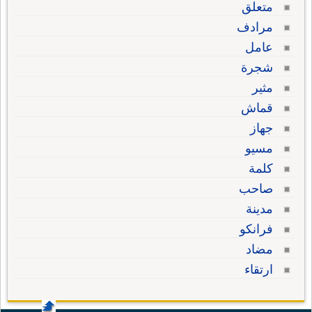
متعلق
مرادف
عامل
شجرة
مثير
قماش
جهاز
مسيو
كلمة
صاحب
مدينة
فرانكو
مضاد
ارتقاء