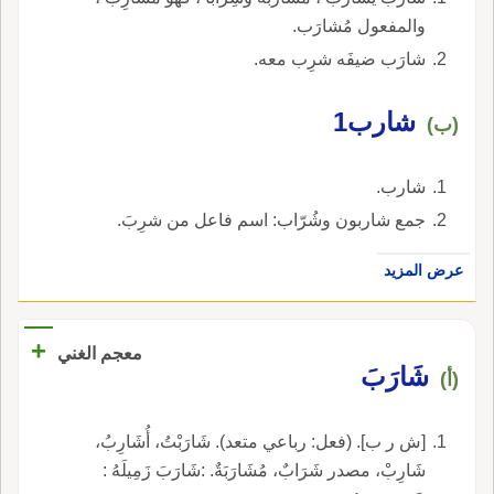
والمفعول مُشارَب.
شارَب ضيفَه شرِب معه.
شارب1
(ب)
شارب.
جمع شاربون وشُرّاب: اسم فاعل من شرِبَ.
عرض المزيد
+
معجم الغني
شَارَبَ
(أ)
[ش ر ب]. (فعل: رباعي متعد). شَارَبْتُ، أُشَارِبُ،
شَارِبْ، مصدر شَرَابٌ، مُشَارَبَةٌ. :شَارَبَ زَمِيلَهُ :