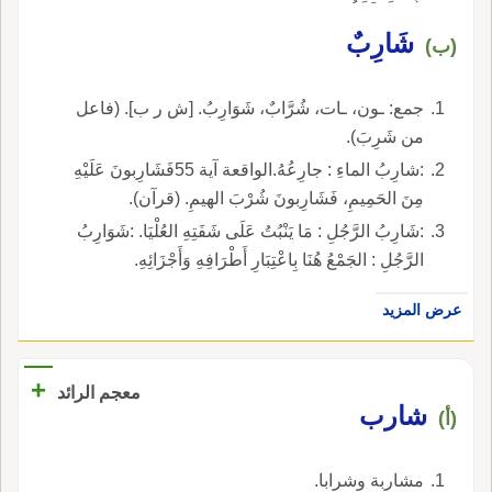
شَرِبَ مَعَهُ.
شَارِبٌ
(ب)
جمع: ـون، ـات، شُرَّابٌ، شَوَارِبُ. [ش ر ب]. (فاعل
من شَرِبَ).
:شارِبُ الماءِ : جارِعُهُ.الواقعة آية 55فَشَارِبونَ عَلَيْهِ
مِنَ الحَمِيمِ، فَشَارِبونَ شُرْبَ الهيمِ. (قرآن).
:شَارِبُ الرَّجُلِ : مَا يَنْبُتُ عَلَى شَفَتِهِ العُلْيَا. :شَوَارِبُ
الرَّجُلِ : الجَمْعُ هُنَا بِاعْتِبَارِ أَطْرَافِهِ وَأَجْزَائِهِ.
عرض المزيد
+
معجم الرائد
شارب
(أ)
مشاربة وشرابا.