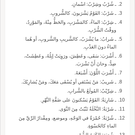
ـ شُرْبُ وشِرْبُ: اسْمانِ.
ـ شَرْبُ: القَوْمُ يَشْرَبونَ، كالشُّروبِ.
ـ شِرْبُ: الماءُ، كالمَشْرَبِ، والحَظُّ مِنْهُ، والمَوْرِدُ،
ووقْتُ الشُّرْبِ.
ـ شَرابُ: ما يُشْرَبُ، كالشَّريبِ والشَّروبِ، أو هُما
الماءُ دونَ العَذْبِ.
ـ أَشْرَبَ: سَقَى، وعَطِشَ، ورَوِيَتْ إبِلُهُ، وعَطِشَتْ،
ضِدُّ، وحانَ أَنْ تَشْرَبَ.
ـ أَشْرَبَ اللَّوْنَ: أَشْبَعَهُ.
ـ شَريبُ: مَنْ يَسْتَقي أو يُسْقَى مَعَكَ، ومَنْ يُشارِبُكَ.
ـ شِرِّيْبٌ: المُولَعُ بالشَّرابِ.
ـ شَارِبَةُ: القَوْمُ يَسْكنونَ على ضَفَّةِ النَّهْرِ.
ـ شَرْبَةُ: النَّخْلَةُ تَنْبُتُ مِنَ النَّوَى.
ـ شُرْبَةُ: حُمْرَةٌ في الوَجْهِ، وموضع، ومِقْدارُ الرِّيِّ مِنَ
الماءِ كالحُسْوَةِ.
ـ شُرَبَة: الكَثيرُ الشُّرْبِ.