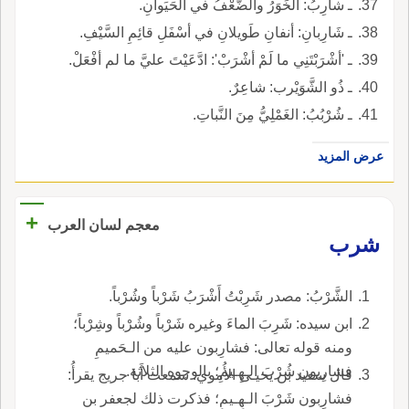
ـ شارِبُ: الخَوَرُ والضَّعْفُ في الحَيَوانِ.
ـ شَارِبانِ: أنفانِ طَويلانِ في أسْفَلِ قائِمِ السَّيْفِ.
ـ 'أشْرَبْتَنِي ما لَمْ أشْرَبْ': ادَّعَيْتَ عليَّ ما لم أفْعَلْ.
ـ ذُو الشَّوَيْرب: شاعِرٌ.
ـ شُرْبُبُ: الغَمْلِيُّ مِنَ النَّباتِ.
عرض المزيد
+
معجم لسان العرب
شرب
الشَّرْبُ: مصدر شَرِبْتُ أَشْرَبُ شَرْباً وشُرْباً.
ابن سيده: شَرِبَ الماءَ وغيره شَرْباً وشُرْباً وشِرْباً؛
ومنه قوله تعالى: فشارِبون عليه من الـحَميمِ
فشارِبون شُرْبَ الـهِـيمِ؛ بالوجوه الثلاثة.
قال سعيد بن يحيـى الأُموي: سمعت أَبا جريج يقرأُ:
فشارِبون شَرْبَ الـهِـيمِ؛ فذكرت ذلك لجعفر بن