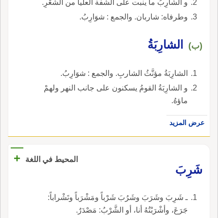
و الشَّارِبُ ما ينبت على الشَّفة العليا من الشَّعْرِ.
وطرفاه: شاربان. والجمع : شوَارِبُ.
الشارِبَةُ
(ب)
الشارِبَةُ مؤنَّثُ الشاربِ. والجمع : شوَارِبُ.
و الشارِبَةُ القومُ يسكنون على جانب النهر ولهمْ
ماؤهُ.
عرض المزيد
+
المحيط في اللغة
شَرِبَ
ـ شَرِبَ وشَرَبَ وشَرُبَ شَرْباً ومَشْرَباً وتَشْراباً:
جَرَعَ، وأشْرَبْتُهُ أنا، أو الشَّرْبُ: مَصْدَرٌ.