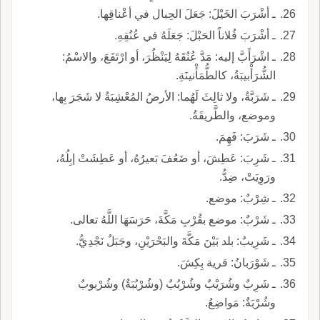
ـ أشْرَبَ الخَيْلَ: جَعَلَ الحِبال في أعْناقِها.
ـ أشْرَبَ فُلاناً الحَبْلَ: جَعَلَهُ في عُنُقِهِ.
ـ اشْرَأَبَّ إليه: مَدَّ عُنُقَهُ لِيَنْظُرَ، أو ارْتَفَعَ، والاسْمُ:
الشُّرَأْبيبَةُ، كالطُّمَأْنينَةِ.
ـ شَرَبَّةُ، ولا ثالِثَ لَهُما: الأرضُ المُعْشِبَةُ لا شَجَرَ بِها،
وموضع، والطَّريقَةُ.
ـ شَرَبَ: فَهِمَ.
ـ شَرِبَ: عَطِشَ، أو ضَعُفَ بَعيرُهُ، أو عَطِشَتْ إبِلُهُ،
ورَوِيَتْ، ضِدُّ.
ـ شِرْبٌ: موضع.
ـ شَرْبٌ: موضع بقُرْبِ مَكَّةَ، حَرَسَهَا اللَّهُ تعالى.
ـ شَرِيبٌ: بلد بَيْنَ مَكَّةَ والبَحْرَيْنِ، وجَبَلٌ نَجْدِيُّ.
ـ شَوْرَبانُ: قرية بِكِشَ.
ـ شَرِبٌ وشُرَيْبٌ وشُرْبُبٌ (وشُرْبُبَةٌ) وشُرْبوبٌ
وشُرْبَةٌ: مَواضِعُ.