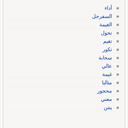
أداء
السفرجل
الغيمة
تحول
تغيم
تكور
سحابة
عالي
غيمة
مثاليا
محجور
معني
ينتن