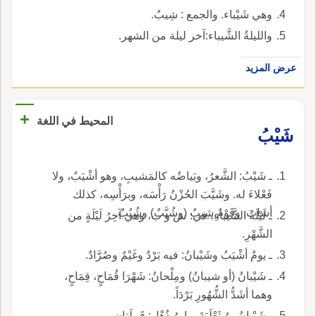
وهي شَيْباء. والجمع : شِيبٌ.
والليلةُ الشَّيباء:آخر ليلة من الشهر.
عرض المزيد
+
المحيط في اللغة
شَيْبُ
ـ شَيْبُ: الشَّعرُ، وبَياضُه كالمَشيبِ، وهو أشْيَبُ، ولا
فَعْلاءَ له. وشَيَّبَ الحُزْنُ رَأْسَه، وبرَأْسِه، كذلك
أشابَ. وقَوْمٌ شِيبٌ (وشُيَّبٌ) وشُيُبٌ.
ـ لَيْلَةُ الشَّيباءِ، في: ش و ب، وهي آخِرُ لَيْلَةٍ من
الشَّهْرِ.
ـ يومٌ أشْيَبُ وشَيْبانُ: فيه بَرْدٌ وغَيْمٌ وصُرَّادٌ.
ـ شَيْبانُ (أو شيبانُ) ومِلْحانُ: شَهْرَا قُمَاحٍ، قِمَاحٍ،
وهما أشَدُّ الشُّهُورِ بَرْدَاً.
ـ شَيْبانُ بنُ ثَعْلَبَةَ، وابنُ ذُهْلٍ: قَبيلَتانِ.