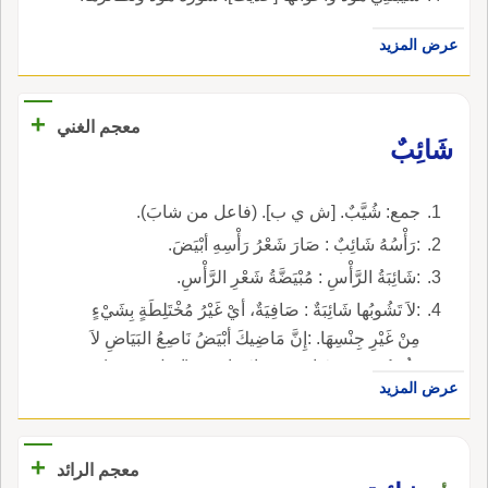
عرض المزيد
+
معجم الغني
شَائِبٌ
جمع: شُيَّبٌ. [ش ي ب]. (فاعل من شابَ).
:رَأْسُهُ شَائِبٌ : صَارَ شَعْرُ رَأْسِهِ أبْيَضَ.
:شَائِبَةُ الرَّأْسِ : مُبْيَضَّةُ شَعْرِ الرَّأْسِ.
:لاَ تَشُوبُها شَائِبَةٌ : صَافِيَةٌ، أيْ غَيْرُ مُخْتَلِطَةٍ بِشَيْءٍ
مِنْ غَيْرِ جِنْسِهَا. :إِنَّ مَاضِيكَ أبْيَضُ نَاصِعُ البَيَاضِ لاَ
تَشُوبُهُ سِوَى شَائِبَةٍ سَوْداءَ واحِدَةٍ. (إميل حبيبي).
عرض المزيد
+
معجم الرائد