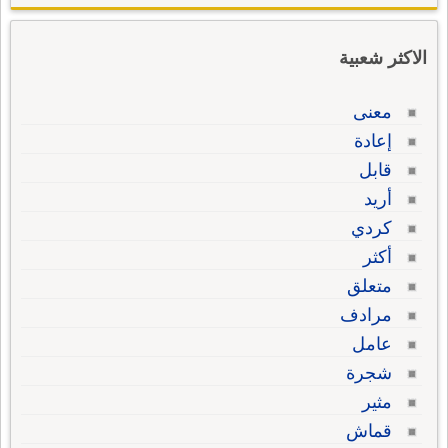
الاكثر شعبية
معنى
إعادة
قابل
أريد
كردي
أكثر
متعلق
مرادف
عامل
شجرة
مثير
قماش