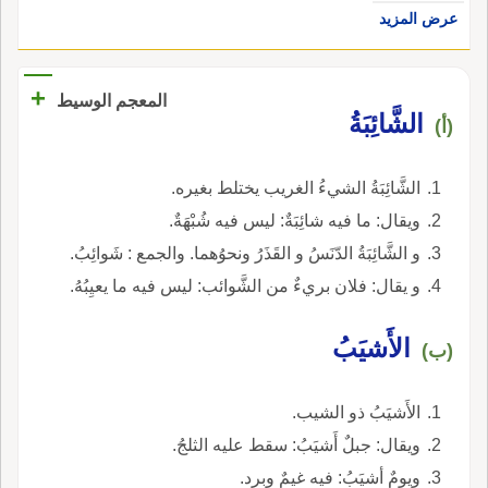
عرض المزيد
+
المعجم الوسيط
الشَّائِبَةُ
(أ)
الشَّائِبَةُ الشيءُ الغريب يختلط بغيره.
ويقال: ما فيه شائِبَةٌ: ليس فيه شُبْهَةٌ.
و الشَّائِبَةُ الدّنَسُ و القَذَرُ ونحوُهما. والجمع : شَوائِبُ.
و يقال: فلان بريءٌ من الشَّوائب: ليس فيه ما يعيِبُهُ.
الأَشيَبُ
(ب)
الأَشيَبُ ذو الشيب.
ويقال: جبلٌ أَشيَبُ: سقط عليه الثلجُ.
ويومٌ أشيَبُ: فيه غيمٌ وبرد.