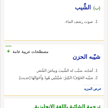
الشِّيب
(ب)
صوت رشف الماء.
+
مصطلحات عربية عامة
شيّبه الحزن
أشابه، سبَّب له الشَّيبَ وبياضَ الشّعر.
شيَّبه الخَوْفُ/ الكِبَرُ- شَيَّبَتْنِي هُودٌ وَأَخَوَاتُهَا [حديث].
عرض المزيد
ترجمة الشائبة باللغة الإنجليزية