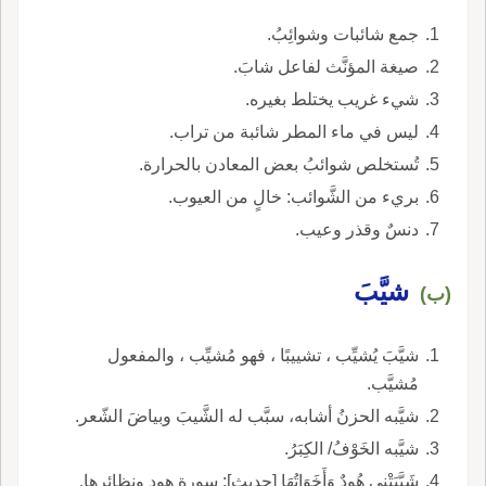
جمع شائبات وشوائِبُ.
صيغة المؤنَّث لفاعل شابَ.
شيء غريب يختلط بغيره.
ليس في ماء المطر شائبة من تراب.
تُستخلص شوائبُ بعض المعادن بالحرارة.
بريء من الشَّوائب: خالٍ من العيوب.
دنسٌ وقذر وعيب.
شيَّبَ
(ب)
شيَّبَ يُشيِّب ، تشييبًا ، فهو مُشيِّب ، والمفعول
مُشيَّب.
شيَّبه الحزنُ أشابه، سبَّب له الشَّيبَ وبياضَ الشّعر.
شيَّبه الخَوْفُ/ الكِبَرُ.
شَيَّبَتْنِي هُودٌ وَأَخَوَاتُهَا [حديث]: سورة هود ونظائرها.