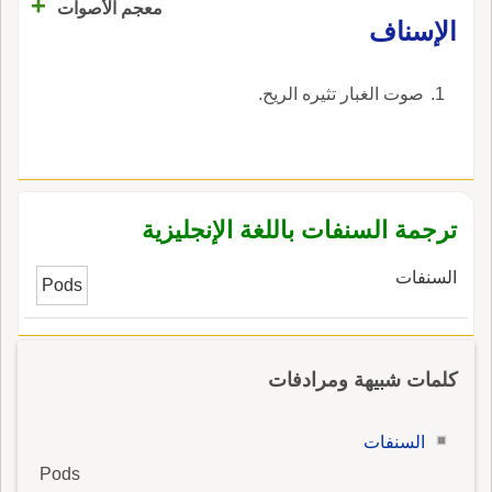
+
معجم الأصوات
جَعْبةٍ صِفْر هكذا هو في شعر الجَعْدِيِّ، قال: وكذا
الإسناف
هي الرواية فيه عود المرخ؛ قال وأَما السِّنْفُ ففي
بيت ابن مقبل وهو يُرْخي العِذارَ، ولو طالَتْ قبائلُ
صوت الغبار تثيره الريح.
عن حَشْرةٍ مِثلِ سِنْفِ المَرْخةِ الصِّفْر الحَشْرةُ: الأُذُنُ
اللطيفة المُحَدَّدةُ: قال أَبو حنيفة: السِّنْفة وِعاء كل
ثمر، مستطيلاً كان أَو مستديراً، وجمعها سِنْفٌ وجمع
السِّنْف سِنَفَةٌ ويقال لأَكِمَّةِ الباقِلاء واللُّوبياء
والعَدَس وما أَشبهها سُنُوفٌ، واحدها سِنْفٌ.
ترجمة السنفات باللغة الإنجليزية
السنفات
Pods
كلمات شبيهة ومرادفات
السنفات
Pods