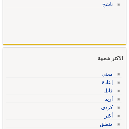
ناشج
الاكثر شعبية
معنى
إعادة
قابل
أريد
كردي
أكثر
متعلق