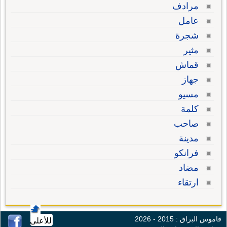
مرادف
عامل
شجرة
مثير
قماش
جهاز
مسيو
كلمة
صاحب
مدينة
فرانكو
مضاد
ارتقاء
قاموس البراق : 2015 - 2026
للأعلى