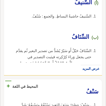
السَّنيفُ
(أ)
السَّنيفُ حاشيةُ البساطِ. والجمع : سُنُفٌ.
السِّنَافُ
(ب)
السِّنَافُ حَبْلٌ أَو سَيْرٌ يُشَدُّ من تصدير البعير ثُم يقدَّم
حتى يجعل وَراءَ كِرْكِرته فيثبت التصدير في
موضعه، وبه يُثَّبتُ الرَّحْلُ أَو السَّرْجُ إِذا خَمَصَ بطن
عرض المزيد
البَعِير واضطرب تصديره. والجمع : سُنْفٌ، وأَسنفَةٌ.
+
المحيط في اللغة
سَنْفُ
ـ سَنْفُ: مَصْدَرُ سَنَفَ البَعيرَ يَسْنُفُهُ ويَسْنِفُهُ: شَدَّ