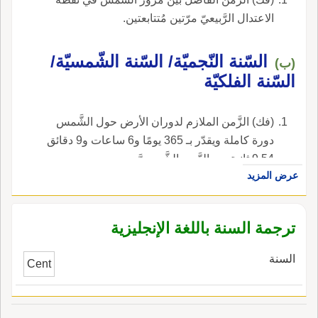
الاعتدال الرَّبيعيّ مرّتين مُتتابعتين.
السّنة النّجميّة/ السّنة الشّمسيّة/
(ب)
السّنة الفلكيّة
(فك) الزَّمن الملازم لدوران الأرض حول الشَّمس
دورة كاملة ويقدّر بـ 365 يومًا و6 ساعات و9 دقائق
9.54 ثانية من الزَّمن الشَّمسيَّ.
عرض المزيد
ترجمة السنة باللغة الإنجليزية
السنة
Cent