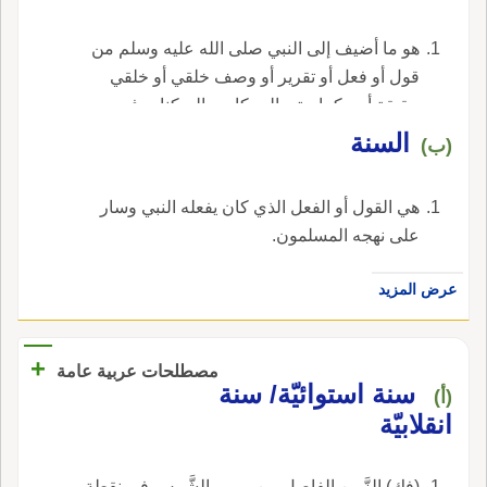
‏هو ما أضيف إلى النبي صلى الله عليه وسلم من
قول أو فعل أو تقرير أو وصف خلقي أو خلقي
حقيقة أو حكما حتى الحركات والسكنات في
اليقظة والمنام. ‏.
‏السنة‏
(ب)
‏هي القول أو الفعل الذي كان يفعله النبي وسار
على نهجه المسلمون‏.
عرض المزيد
+
مصطلحات عربية عامة
سنة استوائيّة/ سنة
(أ)
انقلابيّة
(فك) الزَّمن الفاصل بين مرور الشَّمس في نقطة