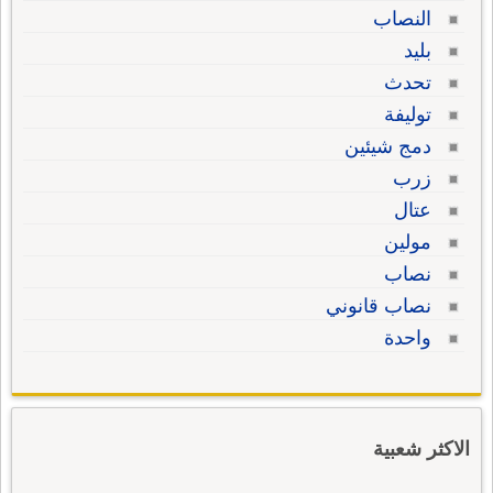
النصاب
بليد
تحدث
توليفة
دمج شيئين
زرب
عتال
مولين
نصاب
نصاب قانوني
واحدة
الاكثر شعبية