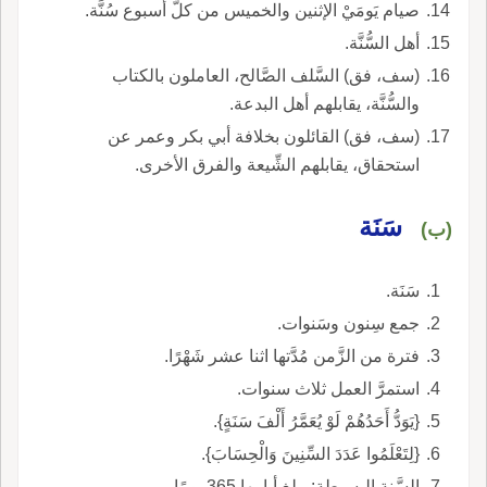
صيام يَومَيْ الإثنين والخميس من كلّ أسبوع سُنَّة.
أهل السُّنَّة.
(سف، فق) السَّلف الصَّالح، العاملون بالكتاب
والسُّنَّة، يقابلهم أهل البدعة.
(سف، فق) القائلون بخلافة أبي بكر وعمر عن
استحقاق، يقابلهم الشِّيعة والفرق الأخرى.
سَنَة
(ب)
سَنَة.
جمع سِنون وسَنوات.
فترة من الزَّمن مُدَّتها اثنا عشر شَهْرًا.
استمرَّ العمل ثلاث سنوات.
{يَوَدُّ أَحَدُهُمْ لَوْ يُعَمَّرُ أَلْفَ سَنَةٍ}.
{لِتَعْلَمُوا عَدَدَ السِّنِينَ وَالْحِسَابَ}.
السَّنة البسيطة: يبلغ أيامها 365 يومًا.