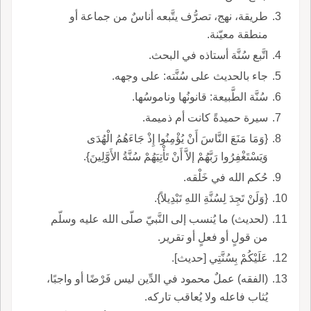
طريقة، نهج، تصرُّف يتَّبعه أناسٌ من جماعة أو
منطقة معيّنة.
اتَّبع سُنَّة أستاذه في البحث.
جاء بالحديث على سُنَّته: على وجهه.
سُنَّة الطَّبيعة: قانونُها وناموسُها.
سيرة حميدةً كانت أم ذميمة.
{وَمَا مَنَعَ النَّاسَ أَنْ يُؤْمِنُوا إِذْ جَاءَهُمُ الْهُدَى
وَيَسْتَغْفِرُوا رَبَّهُمْ إلاَّ أَنْ تَأْتِيَهُمْ سُنَّةُ الأَوَّلِينَ}.
حُكم الله في خَلْقه.
{وَلَنْ تَجِدَ لِسُنَّةِ اللهِ تَبْدِيلاً}.
(لحديث) ما يُنسب إلى النَّبيّ صلّى الله عليه وسلّم
من قولٍ أو فعلٍ أو تقرير.
عَلَيْكُمْ بِسُنَّتِي [حديث].
(الفقه) عملٌ محمود في الدِّين ليس فَرْضًا أو واجبًا،
يُثاب فاعله ولا يُعاقب تاركه.