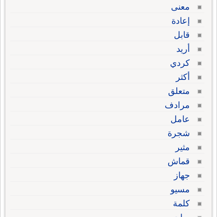
معنى
إعادة
قابل
أريد
كردي
أكثر
متعلق
مرادف
عامل
شجرة
مثير
قماش
جهاز
مسيو
كلمة