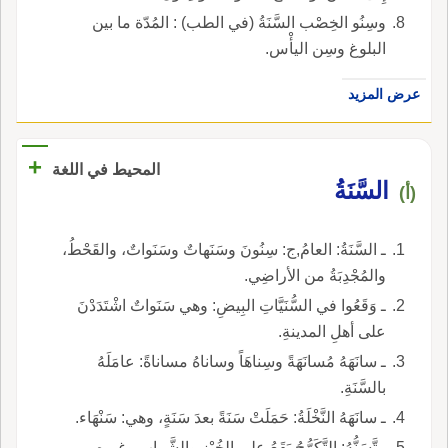
وسِنُو الخِصْب السَّنَةُ (في الطب) : المُدّة ما بين
البلوغ وسِن اليأْس.
عرض المزيد
+
المحيط في اللغة
السَّنَةُ
(أ)
ـ السَّنَةُ: العامُ,ج: سِنُونَ وسَنَهاتٌ وسَنَواتٌ، والقَحْطُ،
والمُجْدِبَةُ من الأراضِي.
ـ وَقَعُوا في السُّنَيَّاتِ البِيضِ: وهي سَنَواتٌ اشْتَدَدْنَ
على أهلِ المدينةِ.
ـ سانَهَهُ مُسانَهَةً وسِناهَاً وساناهُ مساناةً: عامَلَهُ
بالسَّنَةِ.
ـ سانَهَهُ النَّخْلَةُ: حَمَلَتْ سَنَةً بعدَ سَنَةٍ، وهي: سَنْهَاء.
ـ تَّسَنُّهُ: التَّكَرُّجُ يَقَعُ على الخُبْزِ والشَّرابِ وغيرِهِ.