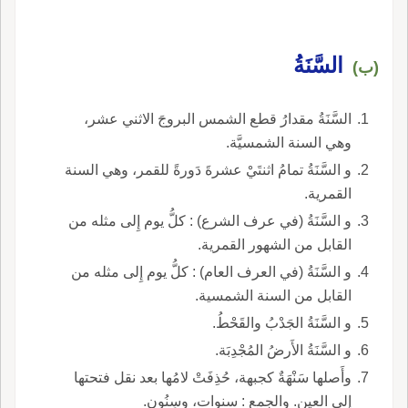
السَّنَةُ
(ب)
السَّنَةُ مقدارُ قطع الشمس البروجَ الاثني عشر،
وهي السنة الشمسيَّة.
و السَّنَةُ تمامُ اثنتَيْ عشرةَ دَورةً للقمر، وهي السنة
القمرية.
و السَّنَةُ (في عرف الشرع) : كلُّ يوم إِلى مثله من
القابل من الشهور القمرية.
و السَّنَةُ (في العرف العام) : كلُّ يوم إِلى مثله من
القابل من السنة الشمسية.
و السَّنَةُ الجَدْبُ والقَحْطُ.
و السَّنَةُ الأَرضُ المُجْدِبَة.
وأَصلها سَنْهَةٌ كجبهة، حُذِفَتْ لامُها بعد نقل فتحتها
إِلى العين. والجمع : سنوات، وسِنُون.