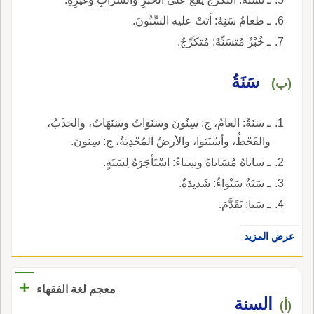
ـ طعامٌ سَنِهٌ: أتَتْ عليه السِّنُونَ.
ـ خُبْزٌ مُتَسَنِّهٌ: مُتَكَرِّجٌ.
سَنَةُ
(ب)
ـ سَنَةُ: العامُ، ج: سِنُونَ وسَنَوَاتٌ وسَنَهَاتٌ، والجَدْبُ،
والقَحْطُ، وأسْنَتوا، والأرضُ المُجْدِبَةُ، ج: سِنونَ.
ـ ساناهُ مُسَاناةً وسِناءً: اسْتَأجَرَهُ لِسَنَةٍ.
ـ سَنَةٌ سَنْواءُ: شَديدَةٌ.
ـ سَنا: تَقَدَّمَ.
عرض المزيد
+
معجم لغة الفقهاء
‏السنة‏
(أ)