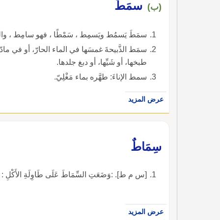
سمَطَ
(ب)
سمَطَ يَسمُط ويَسمِط ، سَمْطًا ، فهو سامِط ،
سمَط الذَّبيحةَ غمسَها في الماء الحارّ، أو في م
طبخها، أو شَيِّها، أو دبغ جلدها.
سمط الإناءَ: طهَّره بماء مَغْلِيّ.
عرض المزيد
سِمَاطٌ
[س م ط]. :وَضَعَتِ السِّمَاطَ عَلَى طَاوِلَةِ الأَكْلِ : نَسِي
عرض المزيد