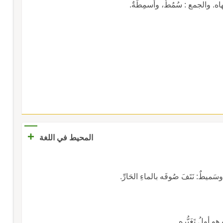
ه. والجمع : سُمُطٌ، وأَسمِطَةٌ.
+
المحيط في اللغة
َميطٌ: نَتَفَ صُوفَه بالماءِ الحَارِّ.
هو أولُ تَغَيُّرِه.