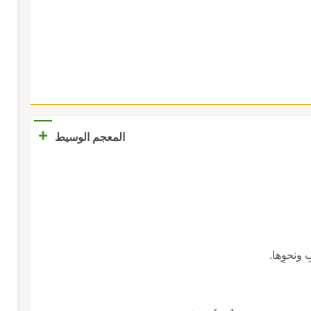
+
المعجم الوسيط
ِ ونحوِها.