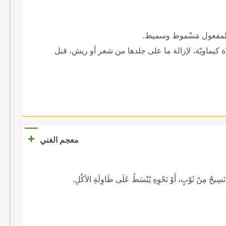
 والمفعول مَسْموط وسميط.
ادّة كيماويّة، لإزالة ما على جلدها من شعر أو ريش، قبل
+
معجم الغني
جٌ مِنْ ثَوْبٍ، أَوْ نَحْوِهِ يُبْسَطُ عَلَى طَاوِلَةِ الأكْلِ.