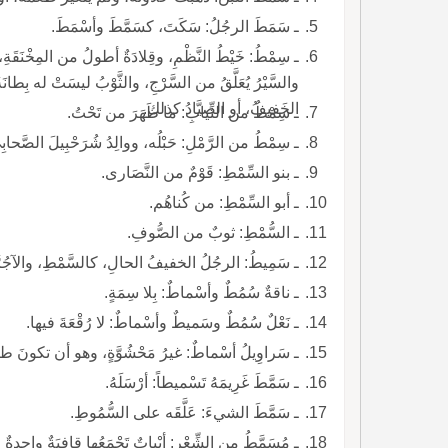
ـ سَمَطَ الرجُلُ: سَكَتَ، كسَمَّطَ وأسْمَطَ.
ـ سِمْطُ: خَيْطُ النَّظْمِ، وقِلادَةٌ أطولُ من المِخْنَقَةِ،
والسَّيْرُ يُعَلَّقُ من السَّرْجِ، والثَّوْبُ ليسَتْ له بِط
الخَفيفُ، أو الصيَّادُ كذلك.
ـ سِمْطُ من الثِّيابِ: ما ظَهَرَ من تَحْتُ.
ـ سِمْطُ من الرَّمْلِ: حَبْلُه، ووالِدُ شُرَحْبِيلَ الصَّحابِ
ـ بنو السِّمْطِ: قَوْمٌ من النَّصَارى.
ـ أبو السِّمْطِ: من كُناهُم.
ـ السُّمْطِ: ثوبٌ من الصُّوفِ.
ـ سَمِيطُ: الرجُلُ الخفيفُ الحالِ، كالسَّمْطِ، والآجُر
ـ ناقةٌ سُمُطٌ وأسْماطٌ: بِلا سِمَةٍ.
ـ نَعْلٌ سُمُطٌ وسَميطٌ وأسْماطٌ: لا رُقْعَةَ فيها.
ـ سَراوِيلُ أسْماطٌ: غيرُ مَحْشُوَّةٍ، وهو أن تكونَ طاق
ـ سَمَّطَ غَرِيمَهُ تَسْميطاً: أرْسَلَهُ.
ـ سَمَّطَ الشيءَ: عَلَّقَه على السُّمُوطِ.
ـ مُسَمَّطُ من الشِّعْرِ: أبْياتٌ تَجْمَعُها قافِيَةٌ واحدةٌ