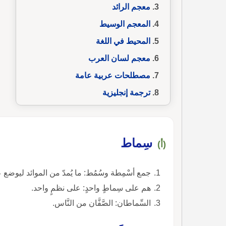
معجم الرائد
المعجم الوسيط
المحيط في اللغة
معجم لسان العرب
مصطلحات عربية عامة
ترجمة إنجليزية
سِماط
(أ)
جمع أسْمِطة وسُمُط: ما يُمدّ من الموائد ليوضع عل
هم على سِماطٍ واحدٍ: على نظمٍ واحد.
السِّماطان: الصَّفَّان من النَّاس.