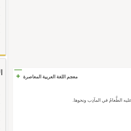
ا
+
معجم اللغة العربية المعاصرة
يه الطَّعامُ في المآدِب ونحوها.