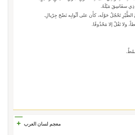
 ذِي سفَاسِقَ مَيْلَهُ.
الطَّيْرِ تَحْجُلُ حَوْلَه، كأَن على أثْوابِه نَضْحَ جِرْيالِ.
اً، ولا تَقُلْ إلا مَحْذُوفًا.
مُطٌ.
+
معجم لسان العرب