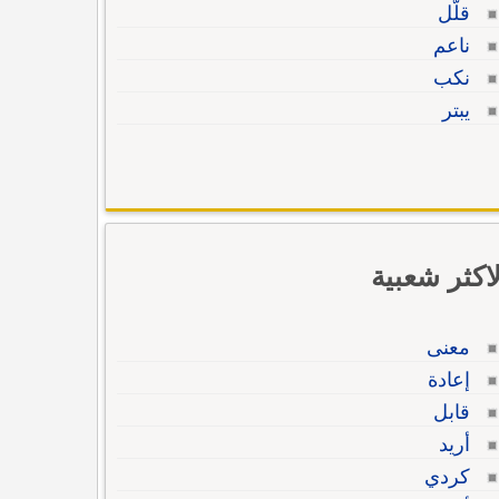
قلّل
ناعم
نكب
يبتر
لاكثر شعبية
معنى
إعادة
قابل
أريد
كردي