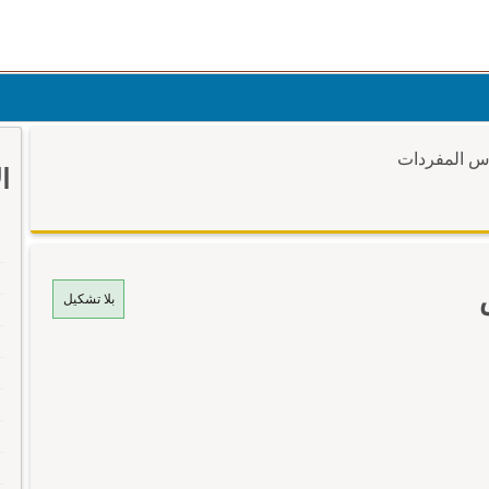
وس المفردات
ا
بلا تشكيل