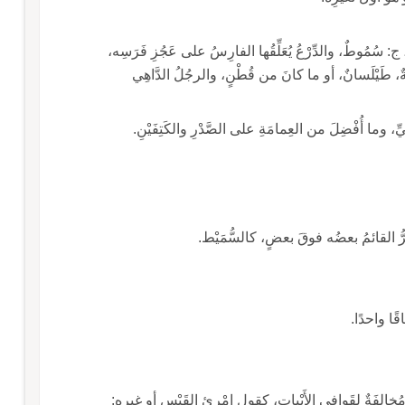
 ج: سُمُوطٌ، والدِّرْعُ يُعَلِّقُها الفارِسُ على عَجُزِ فَرَسِه،
انَةٌ، طَيْلَسانٌ، أو ما كانَ من قُطْنٍ، والرجُلُ الدَّاهِي
يِّ، وما أُفْضِلَ من العِمامَةِ على الصَّدْرِ والكَتِفَيْنِ.
ُّ القائمُ بعضُه فوقَ بعضٍ، كالسُّمَيْط.
ًا واحدًا.
 مُخالِفَةٌ لِقَوافِي الأَبْياتِ، كقولِ امْرئِ القَيْسِ أو غيرِه: