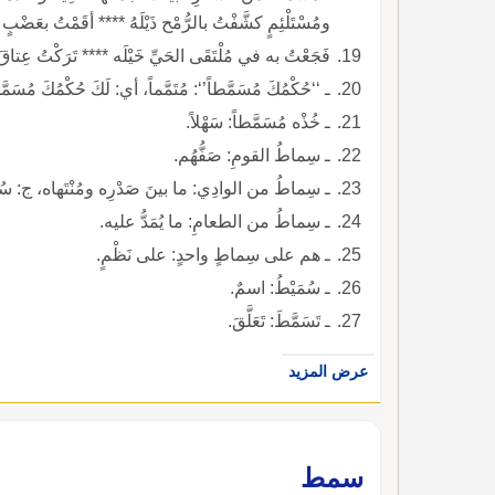
ومُسْتَلْئِمٍ كشَّفْتُ بالرُّمْح ذَيْلَهُ **** أقَمْتُ بعَضْبٍ
فَجَعْتُ به في مُلْتَقَى الحَيِّ خَيْلَه **** تَرَكْتُ عِتاقَ 
ـ ‘‘حُكْمُكَ مُسَمَّطاً’‘: مُتَمَّماً، أي: لَكَ حُكْمُكَ مُسَمَّط
ـ خُذْه مُسَمَّطاً: سَهْلاً.
ـ سِماطُ القومِ: صَفُّهُم.
ـ سِماطُ من الوادِي: ما بينَ صَدْرِه ومُنْتَهاه، ج: سُ
ـ سِماطُ من الطعامِ: ما يُمَدُّ عليه.
ـ هم على سِماطٍ واحدٍ: على نَظْمٍ.
ـ سُمَيْطُ: اسمٌ.
ـ تَسَمَّطَ: تَعَلَّقَ.
عرض المزيد
سمط