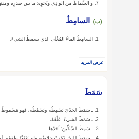
و السِّماطُ من الوادِي ونَحوِه: ما بين صدرِه ومنتها
السامِطُ
(ب)
السامِطُ الماءُ المُغْلَى الذي يسمطُ الشيءَ.
عرض المزيد
سَمَطَ
ـ سَمَطَ الجَدْيَ يَسْمِطُه ويَسْمُطُه، فهو مَسْموطٌ وس
ـ سَمَطَ الشيءَ: عَلَّقَهُ.
ـ سَمَطَ السِّكِّينَ: أحَدَّها.
ـ سَمَطَ اللبنُ: ذَهَبَتْ حلاوتُه، ولم يَتَغَيَّرْ طَعْمُه، أو 