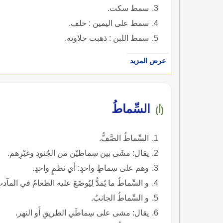
سمط سكت.
سمط على اليمين : حلف.
سمط اللبن : ذهبت حلاوته.
عرض المزيد
السِّماطُ
(أ)
السِّماطُ الصَّفُّ.
يقال: مشَى بين سِماطيْن من الجُنودِ وغيْرِهم.
وهم على سِماطٍ واحدٍ: أَي نظمٍ واحدٍ.
و السِّماطُ ما يُمَدُّ لِيُوضَعَ عليه الطعامُ في المآدب
و السِّماطُ الجانبُ.
يقال: مشى على سِماطَي الطريقِ أَو النهر.