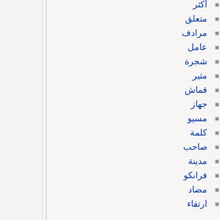
أكثر
متعلق
مرادف
عامل
شجرة
مثير
قماش
جهاز
مسيو
كلمة
صاحب
مدينة
فرانكو
مضاد
ارتقاء