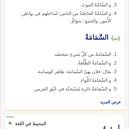
و السَّامَّةُ الموتُ.
و السَّامَّةُ الخاصَّةُ من الناس؛ لتداخلهم في بواطن
الأُمور. والجمع : سَوَامُّ.
السَّمَامَةُ
(ب)
السَّمَامَةُ من كلِّ شيءٍ: شخصُه.
و السَّمَامَةُ الطَّلْعَةُ.
يقال: فلان بهيّ السَّمامَة: ظاهر الوسامة.
و السَّمَامَةُ اللِّواء.
و السَّمَامَةُ دائرة مُسْتحبَّة في عُنُق الفرس.
عرض المزيد
+
المحيط في اللغة