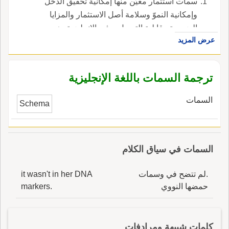
سمات استثمار معيّن منها إمكانية تحقيق الدخل
وإمكانية النموّ وسلامة أصل الاستثمار والمزايا
الضريبية وقابلية التحويل. ، في الإنجليزية، هي
عرض المزيد
investment features.
ترجمة السمات باللغة الإنجليزية
السمات
Schema
السمات في سياق الكلام
.لم تتضح في وسمات
it wasn't in her DNA
حمضها النووي
markers.
كلمات شبيهة ومرادفات