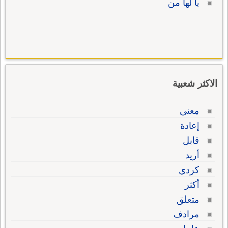
يا لها من
الاكثر شعبية
معنى
إعادة
قابل
أريد
كردي
أكثر
متعلق
مرادف