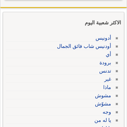
الاكثر شعبية اليوم
أدونيس
أودنيس شاب فائق الجمال
أي
برودة
تدنس
غير
ماذا
مشوش
مشوّش
وجه
يا له من