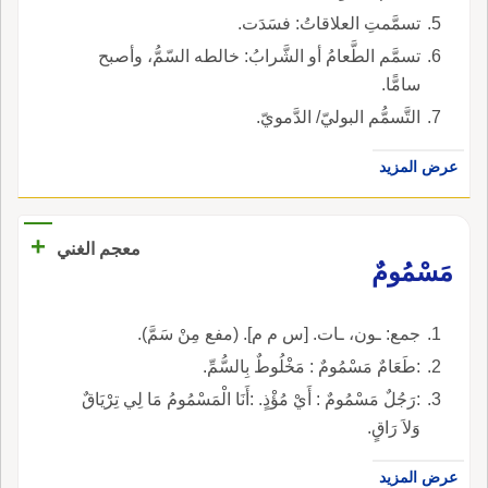
تسمَّمتِ العلاقاتُ: فسَدَت.
تسمَّم الطَّعامُ أو الشَّرابُ: خالطه السّمُّ، وأصبح
سامًّا.
التَّسمُّم البوليّ/ الدَّمويّ.
عرض المزيد
+
معجم الغني
مَسْمُومٌ
جمع: ـون، ـات. [س م م]. (مفع مِنْ سَمَّ).
:طَعَامٌ مَسْمُومٌ : مَخْلُوطٌ بِالسُّمِّ.
:رَجُلٌ مَسْمُومٌ : أَيْ مُؤْذٍ. :أَنَا الْمَسْمُومُ مَا لِي تِرْيَاقٌ
وَلاَ رَاقٍ.
عرض المزيد