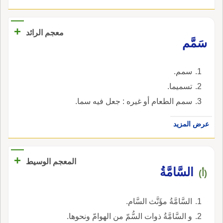
+
معجم الرائد
سَمَّم
سمم.
تسميما.
سمم الطعام أو غيره : جعل فيه سما.
عرض المزيد
+
المعجم الوسيط
السَّامَّةُ
(أ)
السَّامَّةُ مؤَنَّث السَّام.
و السَّامَّةُ ذوات السُّمّ من الهوامّ ونحوها.