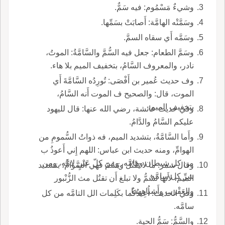
وشيءٌ مَسْمُوم: فيه سَمٌّ.
وسَمَّتْه الهامَّة: أَصابَتْ بسَمِّها.
وسَمَّه أَي سقاه السمَّ.
وسَمَّ الطعام: جعل فيه السُّمَّ والسَّامَّةُ: الموتُ،
نادر، والمعروف السَّامُ، بتخفيف الميم بلا هاء.
وف حديث عُمير بن أَفْصَى: تُورِدُه السَّامَّةَ أَي
الموت، قال: والصحيح ف الموت أَنه السَّامُ،
بتخفيف الميم.
وفي حديث عائشة، رضي الله عنها: قال لليهود
عليكم السَّامُ والدَّامُ.
وأَما السَّامَّةُ، بتشديد الميم، فه ذواتُ السُّمومِ من
الهوامِّ، ومنه حديث ابن عباس: اللهم إِني أَعوذُ ب
من كل شيطان وهامَّه، ومن كلّ عَيْنٍ لامَّه، ومن
وقال شمر: ما لا يَقْتُل ويَسُمّ فهي السَّوامُّ، بتشديد
شرِّ كل سامَّه.
الميم، لأَنها تَسُمُّ ولا تبلغ أَن تقتُل مث الزُّنْبور
والعَقْرب وأَشباههما.
وفي الحديث: أُعِيذُكُما بكَلِمات الل التامَّه من كل
سامَّه.
والسَّمُّ: سَمُّ الحية.