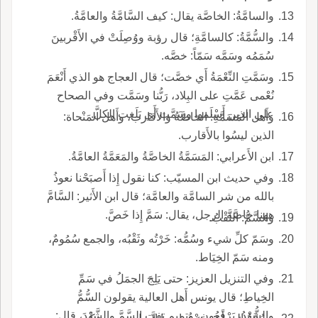
والسامَّةُ: الخاصَّة يقال: كيف السَّامَّةُ والعامَّةُ.
والسُّمَّةُ: كالسامَّةِ؛ قال رؤبة ووُصِلَتْ في الأَقْربينَ
سُمَمُه وسَمَّه سَمّاً: خصَّه.
وسَمَّتِ النِّعْمَةُ أَي خصَّت؛ قال العجاج هو الذي أَنْعَمَ
نُعْمى عَمَّتِ على البِلاد، رَبُّنا وسَمَّت وفي الصحاح
على الذين أَسْلَموا وسَمَّت أَي بَلَغت الكلَّ.
وأَهل المَسَمَّةِ: الخاصَّةُ والأَقارب، وأَهل المَنْحاة:
الذين ليسُوا بالأَقارب.
ابن الأَعرابي: المَسَمَّةُ الخاصَّةُ والمَعَمَّةُ العامَّةُ.
وفي حديث ابن المسيّب: كنا نقول إِذا أَصبَحْنا نعوذُ
بالله من شر السامَّة والعامَّة؛ قال ابن الأَثير: السَّامَّ
ههنا خاصَّة الرجل، يقال: سَمَّ إِذا خَصَّ.
والسَّمُّ: الثَّقْبُ.
وسَمّ كلِّ شيء وسُمُّه: خَرْتُه وثَقْبُه، والجمع سُمُومٌ،
ومنه سَمّ الخِيَاط.
وفي التنزيل العزيز: حتى يَلِجَ الجمَلُ في سَمِّ
الخِياطِ؛ قال يونس أَهل العالية يقولون السُّمُّ
والشُّهْدُ، يَرْفَعُون، وتميم تفت السَّمَّ والشَّهْدَ، قال: