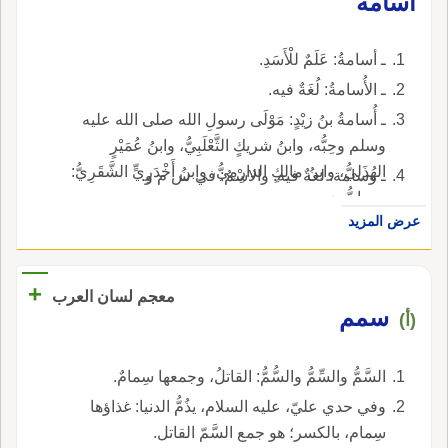
أسامةُ
ـ أسامةُ: عَلَمٌ للْأَسَدِ.
ـ الأُسامةُ: لُغَةٌ فيه.
ـ أُسامةُ بنُ زيْدٍ: مَوْلَى رسولِ الله صلى الله عليه
وسلم وحِبُّه، وابنُ شريكٍ الثَّعْلَبِيُّ، وابنُ عُمَيْرٍ
الهُذَلِيُّ، وابنُ مالِكٍ الدارِمِيُّ، وابنُ أَخْدَرِيٍّ الشَّقَرِيُّ:
ـ وسامة: لغةٌ فيه. والاسْمُ: في س م و.
صحابيُّون.
عرض المزيد
+
معجم لسان العرب
سمم
(أ)
السَّمُّ والسِّمُّ والسُّمُّ: القاتلُ، وجمعها سِمامٌ.
وفي حدي عليّ، عليه السلام، يذُمُّ الدنيا: غذاؤها
سِمام، بالكسر؛ هو جمع السَّمّ القاتل.