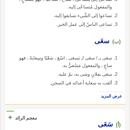
والمفعول مُتساعًى إليه.
تساعوا إلى الشَّيء تسابقوا إليه.
تساعى الناسُ إلى عمل الخير.
سعَى
(ب)
سعَى بـ / سعَى لـ يَسعَى ، اسْعَ ، سَعْيًا وسِعايةً ، فهو
ساعٍ ، والمفعول مَسْعيٌّ به.
سعَى بفلانٍ وشى به، نمّ عليه.
ألقت به سعاية أعدائه في السجن.
عرض المزيد
+
معجم الرائد
سَعَى
(أ)