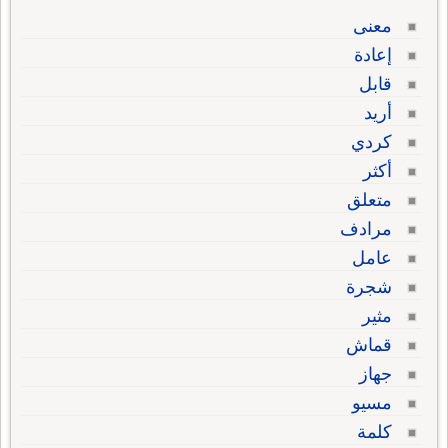
معنى
إعادة
قابل
أريد
كردي
أكثر
متعلق
مرادف
عامل
شجرة
مثير
قماش
جهاز
مسيو
كلمة