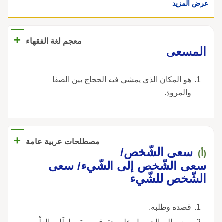
عرض المزيد
يَحُجُّون إِليه؛ قال الأَزهري: سُواعٌ اس صنم عُبِدَ
زَمَنَ نوح، عليه السلام، فَغَرَّقَه الله أَيام الطُّوفا
ودفنه، فاستثاره إِبليس لأَهل الجاهلية فعبدوه.
+
معجم لغة الفقهاء
‏المسعى‏
‏هو المكان الذي يمشي فيه الحجاج بين الصفا
والمروة‏.
+
مصطلحات عربية عامة
سعى الشّخص/
(أ)
سعى الشّخص إلى الشّيء/ سعى
الشّخص للشّيء
قصده وطلبه.
سعى إلى الحصول على حقوقه- سعَى لِطَلب العِلْم.