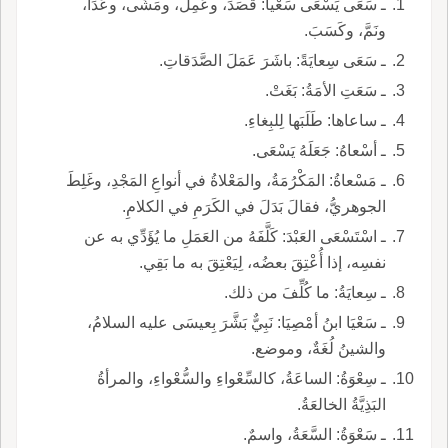
ـ سَعَى يَسْعَى سَعْياً: قَصَدَ، وعَمِلَ، ومَشَى، وعَدَا،
ونَمَّ، وكَسَبَ.
ـ سَعَى سِعايَةً: باشَرَ عَمَلَ الصَّدَقاتِ.
ـ سَعَتِ الأمَةُ: بَغَتْ.
ـ ساعاها: طَلَبَها لِلبِغاءِ.
ـ أسْعاهُ: جَعَلَهُ يَسْعَى.
ـ مَسْعاةُ: المَكْرُمَةُ، والمَعْلاةُ في أنواعِ المَجْدِ، وغَلِطَ
الجوهريُّ، فقالَ بَدَلَ في الكَرَمِ في الكلامِ.
ـ اسْتَسْعَى العَبْدَ: كَلَّفَهُ من العَمَلِ ما يُؤَدِّي به عن
نفسِه، إذا أُعْتِقَ بعضُه، لِيَعْتِقَ به ما بَقِي.
ـ سِعايَةُ: ما كُلِّفَ من ذلك.
ـ سَعْيَا ابنُ أمْصِيَا: نَبِيٌّ بَشَّرَ بِعيسَى عليه السلامُ،
والشينُ لُغَةٌ، وموضع.
ـ سِعْوَةُ: الساعَةُ، كالسِّعْواءِ والسُّعْواءِ، والمرأةُ
البَذِيَّةُ الخالعَةُ.
ـ سَعْوَةُ: السَّعَةُ، واسمٌ.