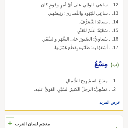
ـ ساعِي: الوالِي على أيِّ أمرٍ وقومٍ كان.
ـ ساعِي لليَهُود والنَّصارَى: رَئِيسُهم.
ـ سَعاةُ: التَّصَرُّفُ.
ـ سَعْيَةُ: عَلَمٌ للعَنْزِ.
ـ سُعاوِيُّ: الصَّبورُ على السَّهَرِ والسَّفَرِ.
ـ أسْعَوْا به: طَلَبُوه بِقَطْع هَمْزَتِها.
مِسْعُ
(ب)
ـ مِسْعُ: اسمُ رِيحِ الشَّمالِ.
ـ مَسْعِيُّ: الرجلُ الكثيرُ السَّيْرِ، القَويُّ عليه.
عرض المزيد
+
معجم لسان العرب