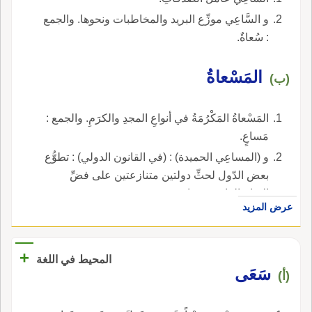
و السَّاعِي موزِّع البريد والمخاطبات ونحوها. والجمع
: سُعاةٌ.
المَسْعاةُ
(ب)
المَسْعاةُ المَكْرُمَةُ في أنواعِ المجدِ والكرَمِ. والجمع :
مَساعٍ.
و (المساعِي الحميدة) : (في القانون الدولي) : تطوُّع
بعض الدّول لحثِّ دولتين متنازعتين على فضِّ
النزاع القائم بينهما بغير عنف.
عرض المزيد
+
المحيط في اللغة
سَعَى
(أ)