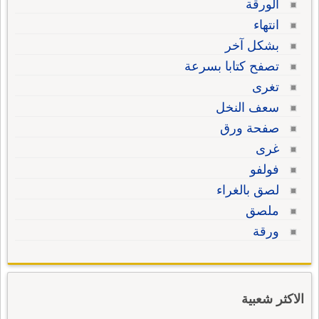
الورقة
انتهاء
بشكل آخر
تصفح كتابا بسرعة
تغرى
سعف النخل
صفحة ورق
غرى
فولفو
لصق بالغراء
ملصق
ورقة
الاكثر شعبية