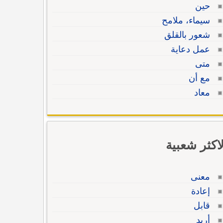
حين
سيماء، ملامح
شعور بالقلق
عمل دعاية
متى
مع أن
معاد
لاكثر شعبية
معنى
إعادة
قابل
أريد