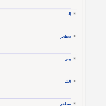
إلبا
سطحي
بيني
البك
سطحي