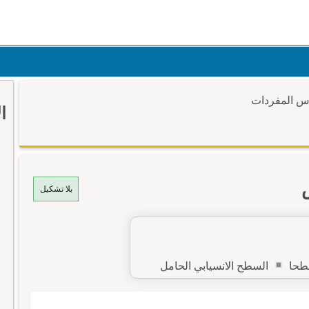
وس المفردات
ا
بلا تشكيل
طحا
السطح الانسيابي الحامل