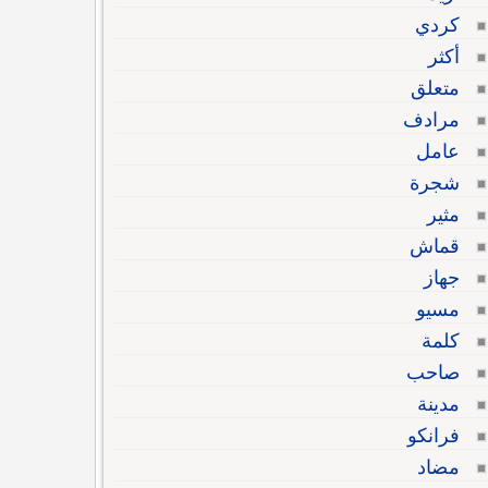
كردي
أكثر
متعلق
مرادف
عامل
شجرة
مثير
قماش
جهاز
مسيو
كلمة
صاحب
مدينة
فرانكو
مضاد