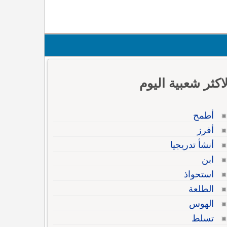
لاكثر شعبية اليوم
أطمح
أفرز
أنشأ تدريجيا
ابن
استحواذ
الطلعة
الهوس
تسلط