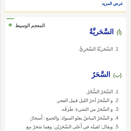
عرض المزيد
+
المعجم الوسيط
السَّحَريَّةُ
(أ)
السَّحَريَّةُ السَّحَرِيُّ.
السَّحَرُ
(ب)
السَّحَرُ السُّحْرُ.
و السَّحَرُ آخرُ الليل قبيل الفجر.
و السَّحَرُ من الشيءِ: طَرَفُه.
و السَّحَرُ البياضُ يعلو السوادَ. والجمع : أَسحارٌ.
ويقال: لقيتُه في أَعلى السَّحَرَيْن: وهما سَحَرٌ مع