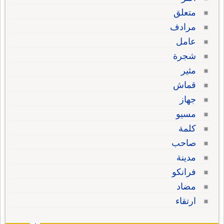
متعلق
مرادف
عامل
شجرة
مثير
قماش
جهاز
مسيو
كلمة
صاحب
مدينة
فرانكو
مضاد
ارتقاء