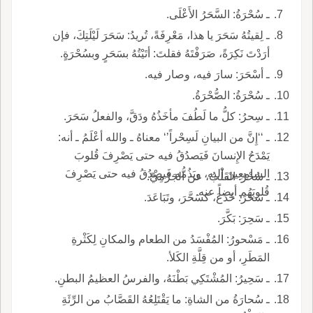
ـ سُحْرَةُ: السَّحَرُ الأَعْلَى.
ـ لِقيتُهُ سَحَرَ يا هذا، مَعْرِفَةً، تُريدُ: سَحَرَ لَيْلَتِكَ، فإن
أرَدْتَ نَكِرَةً، صَرَفْتَهُ فقلتَ: أتَيْتُهُ بسَحَرٍ وبسُحْرَةٍ.
ـ أسْحَرَ: سارَ فيه، وصار فيه.
ـ سُحْرَةُ: الصُّحْرَةُ.
ـ سِحرُ: كلُّ ما لَطُفَ مأخَذُهُ ودَقَّ، والفعلُ سَحَرَ.
ـ ‘‘إِنَّ من البيانِ لَسِحْراً’‘ معناهُ ـ والله أعْلَمُ ـ أنه:
يَمْدَحُ الإِنسانَ فَيَصدُقُ فيه حتى يَصْرِفَ قُلوبَ
السامِعِينَ إليه، ويَذُمُّه فَيصْدُقُ فيه حتى يَصْرِفَ
ـ سُحْرُ: القَلْبُ، عن الجَرْمِيِّ.
قُلوبَهُم أيضاً عنه.
ـ سَحَرَ: خَدَعَ، كسَحَّرَ، وتَبَاعَدَ.
ـ سَحِرَ: بَكَّرَ.
ـ مَسْحورُ: المُفْسَدُ من الطعام والمكانِ لِكَثْرةِ
المَطَرِ، أو من قِلَّةِ الكَلأ.
ـ سَحِيرُ: المُشْتَكِي بَطْنَهُ، والفرسُ العظيمُ البطنِ.
ـ سُحارَةُ من الشاةِ: ما يَقْتَلِعُهُ القَصَّابُ من الرِّئَةِ