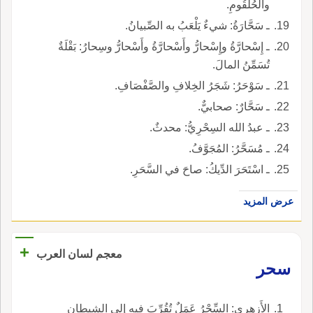
والحُلْقُومِ.
ـ سَحَّارَةُ: شيءٌ يَلْعَبُ به الصِّبيانُ.
ـ إِسْحارَّةُ وإِسْحارُّ وأَسْحارَّةُ وأَسْحارُّ وسِحارُ: بَقْلَةٌ
تُسَمِّنُ المالَ.
ـ سَوْحَرُ: شَجَرُ الخِلافِ والصَّفْصَافِ.
ـ سَحَّارٌ: صحابيٌّ.
ـ عبدُ الله السِحْرِيُّ: محدثٌ.
ـ مُسَحَّرُ: المُجَوَّفُ.
ـ اسْتَحَرَ الدِّيكُ: صاحَ في السَّحَرِ.
عرض المزيد
+
معجم لسان العرب
سحر
الأَزهري: السِّحْرُ عَمَلٌ تُقُرِّبَ فيه إِلى الشيطان