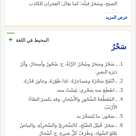
الصبح، وسَحَرٌ قبلَه: كما يقال: الفجران للكاذِب
والصادق.
عرض المزيد
+
المحيط في اللغة
سَحْرُ
ـ سَحْرُ وسَحَرُ وسُحْرُ: الرِّئَةُ، ج: سُحُورٌ وأسحارٌ، وأثَرُ
دَبَرَةِ البعيرِ.
ـ انْتَفَخَ سَحْرُهُ ومَساحِرُهُ: عَدَا طَوْرَهُ، وجاوزَ قَدْرَهُ.
ـ انقَطَعَ منه سَحْرِي: يَئِسْتُ منه.
ـ المُقَطَّعَةُ السَّحُورِ والأَسْحارِ، وقد تكسرُ الطاءُ:
الأَرْنَبُ.
ـ سَحُور: ما يُتَسَحَّرُ به.
ـ سَحَرُ: قُبَيْلَ الصُّبْحِ، كالسَّحَرِيِّ والسَّحَرِيَّةِ، والبياضُ
يَعْلوُ السَّوادَ، وطَرَفُ كلِّ شيءٍ، ج: أسْحارٌ.