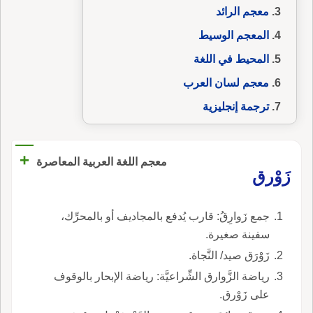
معجم الرائد
المعجم الوسيط
المحيط في اللغة
معجم لسان العرب
ترجمة إنجليزية
+
معجم اللغة العربية المعاصرة
زَوْرق
جمع زَوارِقُ: قارب يُدفع بالمجاديف أو بالمحرِّك،
سفينة صغيرة.
زَوْرَق صيد/ النَّجاة.
رياضة الزَّوارق الشِّراعيَّة: رياضة الإبحار بالوقوف
على زَوْرق.