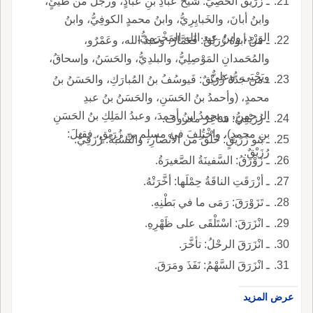
ـ زُرَيْق الخَصِيُّ: شَيْخُ عَبَّادِ بنِ عبادٍ، ورجُلٌ من طَيِّئٍ،
وابنُ أبانَ، والخَبايِرِيُّ، وابنُ محمدٍ الكوفِيُّ، وابنُ
الوَرْدِ، وابنُ عبدِ الله المَخْرَمِيُّ.
ـ مَنْ أبوهُ زُرَيْقٌ: فَعَمَّارٌ، وعبدُ الله، وعَمْرٌو،
والمُحَمدانِ المَوْصِلِيُّ، والبلدِيُّ، والحَسَنُ، وإسحاقُ،
ويَحْيَى، وعلِيٌّ.
ـ من جَدُّهُ زُرَيْقٌ: فَيوسُفُ بنُ المُبارَكِ، والحَسَنُ بنُ
محمدٍ، (وأحمدُ بنُ الحَسَنِ، والحَسَنُ بنُ عبدِ
الرحمنِ، ومحمدُ ابنُ أحمدَ، وعبدُ المَلِكِ بنُ الحَسَنِ
ـ زُرَيْقِيُّ: شاعِرٌ معروف.
بنِ محمدٍ)، واخْتُلِفَ في مسلِمِ بنِ زُرَيْقٍ، فقيلَ:
ـ بَنو زُرَيْقٍ: خَلْقٌ من الأنْصارِ، والنِّسْبَةُ: رُزَقِيٌّ.
رُزَيْقٌ.
ـ زَوْرَقُ: السَّفينَةُ الصَّغيرَةُ.
ـ أزْرَقَتِ الناقَةُ حِمْلَها: أخَّرَتْهُ.
ـ تَزَوْرَقَ: رَمَى ما في بَطْنِهِ.
ـ انْزَرَقَ: اسْتَلْقَى على ظَهْرِهِ.
ـ انْزَرَقَ الرحْلُ: تأخَّرَ.
ـ انْزَرَقَ السَّهْمُ: نَفَذَ ومَرَقَ.
عرض المزيد