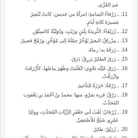
عبدِ العُزَّى.
ـ زَرْقاءُ اليَمامةِ: امرأةٌ من جَديسَ، كانتْ تُبْصِرُ
مَسيرَةَ ثَلاثةِ أيامٍ.
ـ زُرَيْقاءُ: الثَّريدَةُ بِلَبَنٍ وزَيْتٍ، ودُوَيْبَّةٌ كالسِنَّوْرِ.
ـ مِزْراقُ: البعيرُ يُؤَخِّرُ حِمْلَهُ إلى مُؤَخَّرٍ، ورُمْحٌ قصيرٌ.
ـ زَرَقَهُ به: رماهُ.
ـ زَرَقَ الطائِرُ يَزرِقُ: ذَرَقَ.
ـ زَرَقَ عَيْنُه نَحْوِي: انْقَلَبَتْ وظَهَرَ بياضُها، كأَزْرَقَتْ
وازْرَقَّتْ.
ـ زَرْقَةُ: خَرَزَةٌ للتأخيذِ.
ـ زَرْقُ: قرية بمَرْوَ، منها: محمدُ بنُ أحْمَدَ بنِ يَعْقوبَ
المُحَدِّثُ.
ـ زُرْقانُ: لَقَبُ أبي جَعْفَرٍ الزَّيَّاتِ المُحَدِّثِ، ووالِدُ
عَمْرٍو، شَيْخٌ للأَصْمَعِيِّ.
ـ زُرَيْقُ: طائِرٌ.