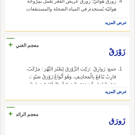
زورق هوائيّ: زورق عريض القَعْر يَعْمل بمِرْوحَة
هوائيّة يُستخدم في المياه الضحلة والمستنقعات
(ملاحة).
عرض المزيد
+
معجم الغني
زَوْرَقٌ
جمع: زَوارِقُ. :رَكِبَ الزَّوْرَقَ لِيَعْبُرَ النَّهْرَ : مَرْكَبٌ،
قارِبٌ يُدْفَعُ بِالْمَجادِيفِ، وَهُوَ أَنْوَاعٌ:زَوْرَقُ صَيْدٍ :،
:زَوْرَقٌ بُخارِيٌّ :، :زَوْرَقٌ هَوائِيٌّ. :اِنْطَلقَتْ زَوارِقُ
عرض المزيد
النَّجاةِ تَبْحَثُ عَنْ جُثَّةِ الغَريقِ :الرَّجُلُ والْمَرْأَةُ
مِجْدَافانِ في زَوْرَقِ البَيْتِ. (م. ص. الرافعي).
+
معجم الرائد
زَورَق