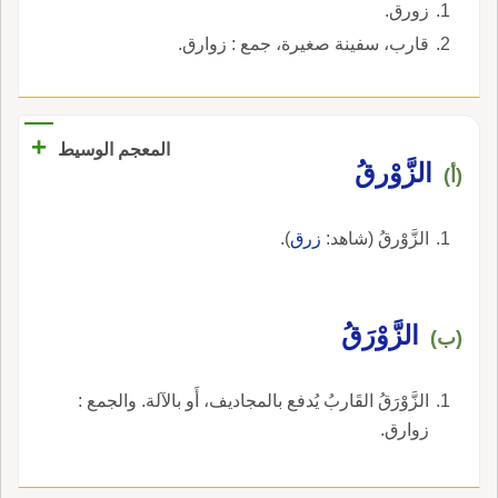
زورق.
قارب، سفينة صغيرة، جمع : زوارق.
+
المعجم الوسيط
الزَّوْرقُ
(أ)
الزَّوْرقُ (شاهد:
زرق
).
الزَّوْرَقُ
(ب)
الزَّوْرَقُ القَاربُ يُدفع بالمجاديف، أَو بالآلة. والجمع :
زوارق.