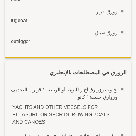
زورق جرار
tugboat
زورق سباق
outrigger
الزورق في المصطلحات بالإنجليزي
يخ وت وزوارق أخ ر للنزهة أو الرياضة ؛ قوارب التجديف
وزوارق خفيفة " كانو "
YACHTS AND OTHER VESSELS FOR
PLEASURE OR SPORTS; ROWING BOATS
AND CANOES
سفن وبواخر رحلات ومعديات " فيرى بوت "، سفن