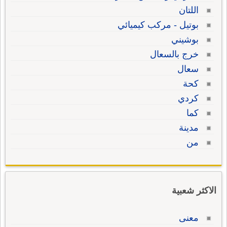
اللتان
بوتيل - مركب كيميائي
بوشيني
خرج بالسعال
سعال
كحة
كردي
كما
مدينة
من
الاكثر شعبية
معنى