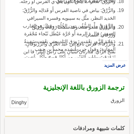
البازي الأَبيض، والجمع الزَّرارِيقُ.
والزُّرَّقُ: شعرات بيض تكون في ي الفرس أََو رجله.
والزُّرَّقُ: بياض في ناصية الفرس أَو قَذالِه والزُّرَّقُ:
الحَديد النظر، مثَّل به سيبويه وفسره السيرافي
والزَّوْرَقُ من السُّفُن دون الخُلُج، وقيل: هو القارب
والزَّوْرَقُ مأْخو منه، وقد سمت زَرَقاناً وزُرَيْقٌ
الصغير؛ قال ذ الرمة أَو حُرَّة عَيْطَل ثَبْجاء مُجْفَرة
وزُرْقان: اسمان.
دَعائمَ الزَّورِ نِعْمَت زَورَق البَلد يعني نِعْمَت سَفِينةُ
والزَّرْقاء: فرس نافع ابن عبد العُزَّى والزَّرْنُوقانِ،
المفازة؛ وقول جرير أَنشده محمد بن حبيب
بفتح الزاي: مَنارتان تُبْنَيانِ على رأْس البئْر؛ قا ابن
تَزَوْرَقتَ، يا ابن القَيْنِ، من أَكل فِيرة وأَكْلِ عُوَيثٍ،
جني: هو فَعْنُول وهو غريب، فأَما الزُّرْنُوق، بضم
حين أَسْهَلَك البَطْن ويقال: تَزَوْرَقَ الرجلُ إِذا رمى ما
عرض المزيد
الزاي فرُباعيّ، وسيذكر.
في بطنه.
ترجمة الزورق باللغة الإنجليزية
الزورق
Dinghy
كلمات شبيهة ومرادفات