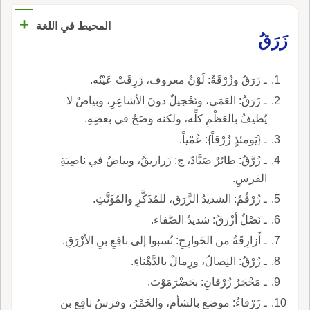
+
المحيط في اللغة
زَرَقُ
ـ زَرَقُ وزُرْقَةُ: لَوْنٌ معروف، زَرِقَتْ عَيْنُه.
ـ زَرَقُ: العَمَى، وتَحْجيلٌ دونَ الأشاعِرِ، وبياضٌ لا
يُطيفُ بالعَظْمِ كلِّه، ولكنه وَضَحٌ في بعضِهِ.
ـ {يَومئذٍ زُرْقاً}: عُمْياً.
ـ زُرَّقُ: طائرٌ صَيَّادٌ، ج: زَراريقُ، وبياضٌ في ناصِيَةِ
الفرسِ.
ـ زُرْقُمُ: الشديدُ الزَّرَق، للمُذَكَّرِ والمُؤَنَّثِ.
ـ نَصْلٌ أزْرَقُ: شديدُ الصَّفاء.
ـ أَزارِقَةُ من الخَوارِجِ: نُسبوا إلى نافِعِ بنِ الأَزْرَقِ.
ـ زُرْقُ: النِصالُ، ورِمالٌ بالدَّهْناءِ.
ـ مَحْجَرُ زُرْقانِ: بحَضْرَمَوْتَ.
ـ زَرْقاءُ: موضع بالشأمِ، والخَمْرُ، وفرسُ نافِعِ بنِ