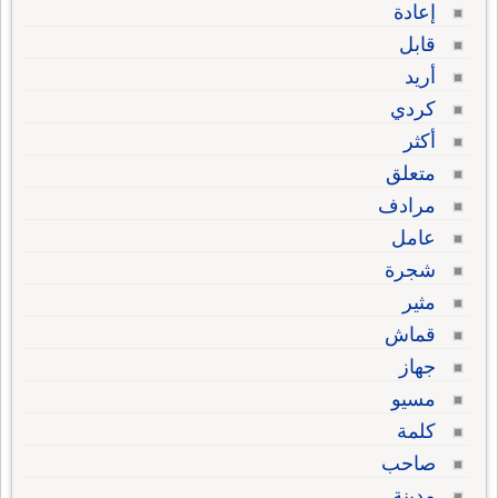
إعادة
قابل
أريد
كردي
أكثر
متعلق
مرادف
عامل
شجرة
مثير
قماش
جهاز
مسيو
كلمة
صاحب
مدينة