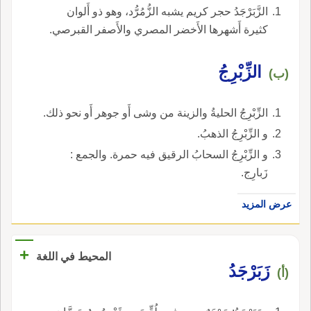
الزَّبَرْجَدُ حجر كريم يشبه الزُّمُرُّد، وهو ذو أَلوان
كثيرة أَشهرها الأَخضر المصري والأَصفر القبرصي.
الزِّبْرِجُ
(ب)
الزِّبْرِجُ الحليةُ والزينة من وشى أَو جوهر أَو نحو ذلك.
و الزِّبْرِجُ الذهبُ.
و الزِّبْرِجُ السحابُ الرقيق فيه حمرة. والجمع :
زَبارِج.
عرض المزيد
+
المحيط في اللغة
زَبَرْجَدُ
(أ)