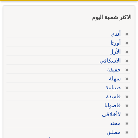
الاكثر شعبية اليوم
أندى
أورتا
الأزل
الاسكافي
خفيفة
سهلة
صبيانية
فاسقة
فاصوليا
لاأخلاقي
محتد
مطلق