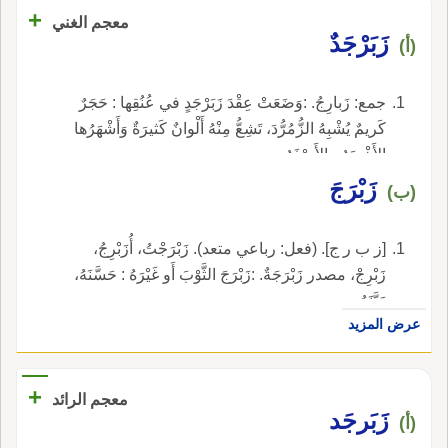
+
معجم الغني
زَبَرْجَدٌ
(أ)
جمع: زَبارِجُ. :وَضَعَتْ عِقْدَ زَبَرْجَدٍ في عُنُقِها : حَجَرٌ
كَريمٌ يُشْبِهُ الزُّمُرُّدَ، تَشِعُّ مِنْهُ أَلْوانٌ كَثيرَةٌ وَأَشْهَرُها
الأَخْضَرُ والأَصْفَرُ.
زَبْرَجَ
(ب)
[ز ب ر ج]. (فعل: رباعي متعد). زَبْرَجْتُ، أُزَبْرِجُ،
زَبْرِجْ، مصدر زَبْرَجَةٌ. :زَبْرَجَ الثَّوْبَ أَو غَيْرَهُ : حَسَّنَهُ،
زَيَّنَهُ.
عرض المزيد
+
معجم الرائد
زَبَرجَد
(أ)