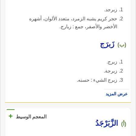
زبرجد.
حجر كريم يشبه الزمرد، متعدد الألوان، أشهره
الأخضر والأصفر، جمع : زبارج.
زَبرَج
(ب)
زبرج.
زبرجة.
زبرج الشيء : حسنه.
عرض المزيد
+
المعجم الوسيط
الزَّبَرْجَدُ
(أ)