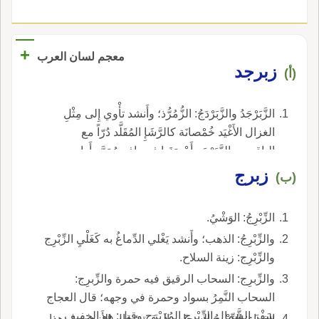
+
معجم لسان العرب
زبرجد
(أ)
الزَّبَرْجَدُ والزَّبَرْدَجُ: الزُّمُرُّذ؛ وأَنشد تأْوي إِلى مِثْلِ
الغزال الأَغْيَد خُمْصانَة كالرَّشَإِ المُقَلَّد دُرّاً مع
الياقوتِ والزَّبَرْجَدِ أَحْصَنَها في يافِع مُمَرَّد أَراد
باليافع حصناً طويلاً.
زبرج
(ب)
الزِّبْرِجُ: الوَشْيُ.
والزِّبْرِجُ: الذهب؛ وأَنشد يَغْلي الدِّماغُ به كَغَلْيِ الزِّبْرِج
والزِّبْرِج: زينة السلاح.
والزِّبرِج: السحاب الرقيق فيه حمرة والزِّبرِج:
السحاب النَّمِرُ بسواد وحمرة في وجهه؛ قال العجاج
سَفْرَ الشَّمالِ الزِّبْرِجِ المُزَبْرَج وقيل: هو الخفيف
الفراء: الزِّبْرِجُ السحاب الرقيق؛ قال الأَزهري: وهذا