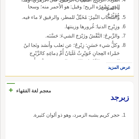
الذي تَسْفِرُه الريح؛ وقيل: هو الأَحمر منه؛ وسحا
ه الصواب.
مُزَبْرَجٌ.
والسحاب النَّمِرُ: مُخَيِّلٌ للمطر، والرقيق لا ماء فيه.
وزِبْرِج الدنيا: غُرورها وزينتها.
والزِّبرِجُ: النَّقْشُ وزَبْرَجَ الشيءَ: حَسَّنَه.
وكلُّ شيء حَسَنٍ: زِبْرِجٌ؛ عن ثعلب وأَنشد ونَجا ابنُ
حَمْراء العِجانِ حُوَيْرِثٌ غَلَيَانُ أُمِّ دِماغِهِ كالزِّبْرِج
الجوهري: الزِّبْرِجُ، بالكسر: الزينة من وَشْيٍ أَو جوهر
عرض المزيد
ونحو ذلك يقال: زِبْرِجٌ مُزَبْرَجٌ أَي مزيَّن؛ وفي حديث
علي، عليه السلام: حَلِيَت الدنيا في أَعينهم وَراقَهُمْ
زِبْرِجُها.
+
معجم لغة الفقهاء
زبرجد
حجر كريم يشبه الزمرد، وهو ذو ألوان كثيرة.