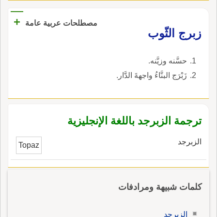
+
مصطلحات عربية عامة
زبرج الثّوب
حسَّنه وزيَّنه.
زَبْرَج البنَّاءُ واجهةَ الدَّار.
ترجمة الزبرجد باللغة الإنجليزية
الزبرجد
Topaz
كلمات شبيهة ومرادفات
الزبرجد