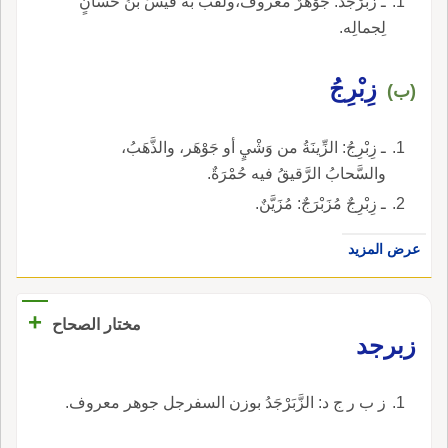
ـ زَبَرْجَدُ: جَوْهَرٌ معروف،ولُقِّبَ به قَيْسُ بنُ حَسَّانٍ
لِجمالِه.
زِبْرِجُ
(ب)
ـ زِبْرِجُ: الزِّينَةُ من وَشْيٍ أو جَوْهَر، والذَّهَبُ،
والسَّحابُ الرَّقيقُ فيه حُمْرَةٌ.
ـ زِبْرِجٌ مُزَبْرَجٌ: مُزَيَّنٌ.
عرض المزيد
+
مختار الصحاح
زبرجد
ز ب ر ج د: الزَّبَرْجَدُ بوزن السفرجل جوهر معروف.