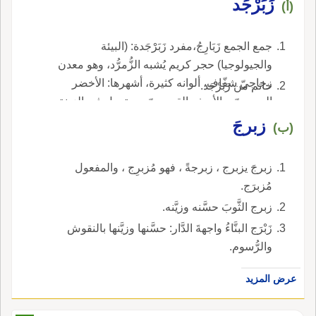
زَبَرْجَد
(أ)
جمع الجمع زَبَارِجُ،مفرد زَبَرْجَدة: (البيئة
والجيولوجيا) حجر كريم يُشبه الزُّمرُّد، وهو معدن
زجاجيّ شفّاف، ألوانه كثيرة، أشهرها: الأخضر
خاتم من زَبَرْجَد.
المصريّ، والأصفر القبرصيّ، يستعمل في الزينة،
ويقال هو الزُّمُرُّد.
زبرجَ
(ب)
زبرجَ يزبرج ، زبرجةً ، فهو مُزبرِج ، والمفعول
مُزبرَج.
زبرج الثَّوبَ حسَّنه وزيَّنه.
زَبْرَج البنَّاءُ واجهةَ الدَّار: حسَّنها وزيَّنها بالنقوش
والرُّسوم.
عرض المزيد