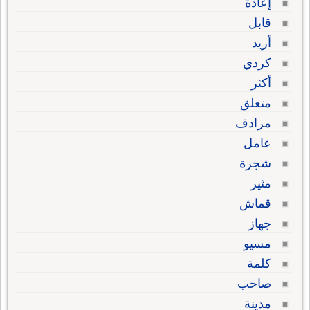
إعادة
قابل
أريد
كردي
أكثر
متعلق
مرادف
عامل
شجرة
مثير
قماش
جهاز
مسيو
كلمة
صاحب
مدينة