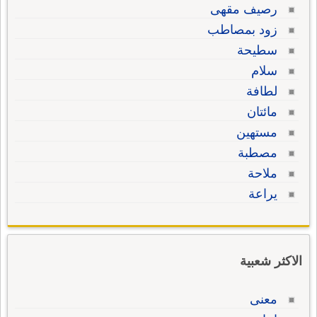
رصيف مقهى
زود بمصاطب
سطيحة
سلام
لطافة
مائتان
مستهين
مصطبة
ملاحة
يراعة
الاكثر شعبية
معنى