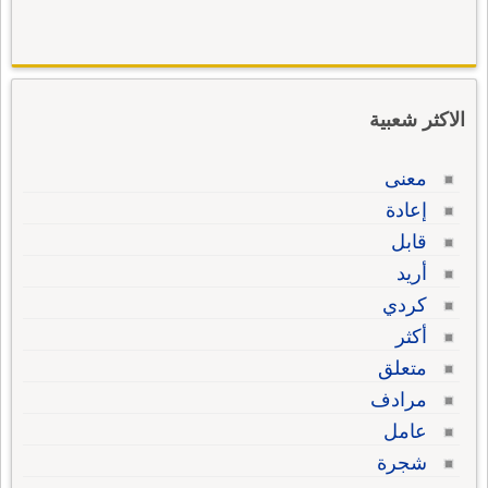
الاكثر شعبية
معنى
إعادة
قابل
أريد
كردي
أكثر
متعلق
مرادف
عامل
شجرة