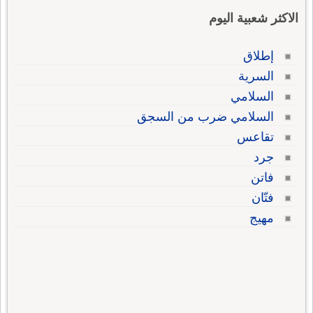
الاكثر شعبية اليوم
إطلاق
السرية
السلامي
السلامي ضرب من السجق
تقاعس
جرد
فاتن
فتّان
مهيج