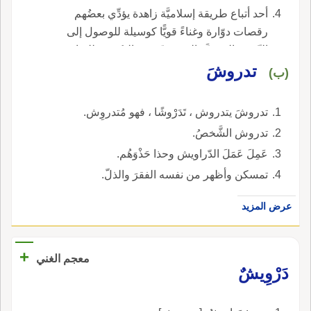
أحد أتباع طريقة إسلاميَّة زاهدة يؤدِّي بعضُهم
رقصات دوّارة وغناءً قويًّا كوسيلة للوصول إلى
النّشوة الروحيَّة المستمدّة من التكرّس للعبادة.
تدروشَ
(ب)
تدروشَ يتدروش ، تَدَرْوشًا ، فهو مُتدروِش.
تدروش الشَّخصُ.
عَمِلَ عَمَلَ الدّراويش وحذا حَذْوَهُم.
تمسكن وأظهر من نفسه الفقرَ والذلّ.
عرض المزيد
+
معجم الغني
دَرْوِيشٌ