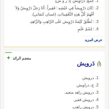
جمع: دَرَاوِيشُ. [د ر و ش].
:كَانَ دَرْوِيشاً فِي عَيْشِهِ : فَقِيراً. :أنَا رَجلٌ دَرْوِيشٌ وَلاَ
أفْهَمُ كُلَّ هَذِهِ التَّعْقِيدَاتِ. (غسان كنفاني).
: تُطْلَقُ كَلِمَةُ دَرْوِيش عَلَى الرَّاهِبِ وَالزَّاهِدِ.
: اِسْمُ عَلَمٍ.
عرض المزيد
+
معجم الرائد
دَرويش
(أ)
درويش.
ج، دراويش.
درويش زاهد متعبد.
درويش فقير.
درويش راهب.