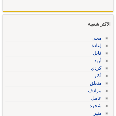
الاكثر شعبية
معنى
إعادة
قابل
أريد
كردي
أكثر
متعلق
مرادف
عامل
شجرة
مثير