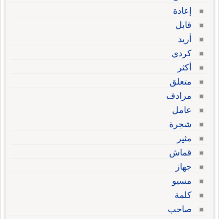
إعادة
قابل
أريد
كردي
أكثر
متعلق
مرادف
عامل
شجرة
مثير
قماش
جهاز
مسيو
كلمة
صاحب