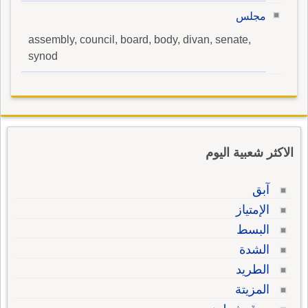
مجلس
assembly, council, board, body, divan, senate,
synod
الاكثر شعبية اليوم
آبق
الإمتياز
البسط
الشدة
الطريد
المزيتة