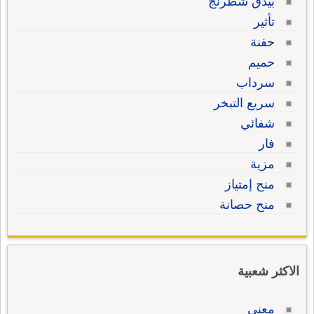
بيدق شطرنج
تأثير
حفنة
حميم
سرداب
سريع التبخر
شفائي
فار
مزية
منح إمتياز
منح حصانة
الاكثر شعبية
معنى