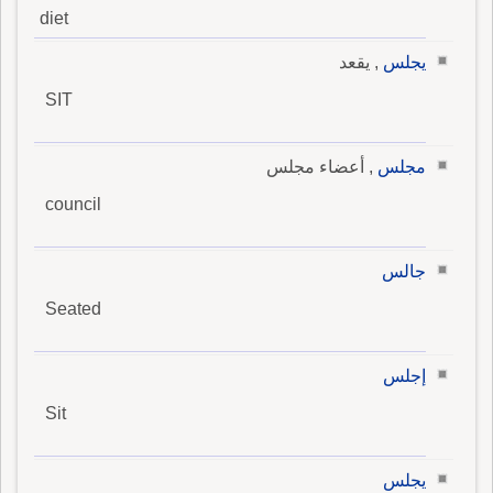
diet
يجلس
, يقعد
SIT
مجلس
, أعضاء مجلس
council
جالس
Seated
إجلس
Sit
يجلس