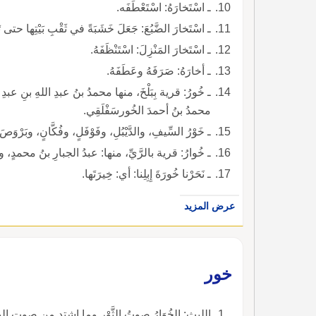
ـ اسْتَخارَهُ: اسْتَعْطَفَه.
ـ اسْتَخارَ الضَّبُعَ: جَعَلَ خَشَبَةً في ثَقْبِ بَيْتِها حتى
ـ اسْتَخارَ المَنْزِلَ: اسْتَنْظَفَهُ.
ـ أخارَهُ: صَرَفَهُ وعَطَفَهُ.
ـ خُورُ: قرية بِبَلْخَ، منها محمدُ بنُ عبدِ اللهِ بنِ عبد
محمدُ بنُ أحمدَ الخُورسَفْلَقِي.
ـ خَوْرُ السِّيفِ، والدَّيْبُلِ، وفَوْفَلٍ، وفُكَّانٍ، وبَرْوَصَ
ـ خُوارُ: قرية بالرَّيِّ، منها: عبدُ الجبارِ بنُ محمدٍ، وزك
ـ نَحَرْنا خُورَةَ إِبِلِنا: أي: خِيرَتَها.
عرض المزيد
خور