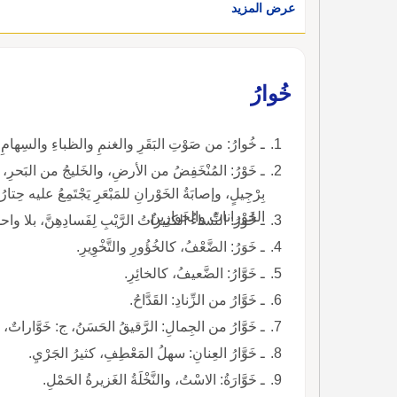
عرض المزيد
خُوارُ
ـ خُوارُ: من صَوْتِ البَقَرِ والغنمِ والظباءِ والسِهامِ.
ـ خَوْرُ: المُنْخَفِضُ من الأرضِ، والخَليجُ من البَحرِ، 
بِرْجِيلٍ، وإصابَةُ الخَوْرانِ للمَبْعَرِ يَجْتَمِعُ عليه حِتا
الخَوْراناتُ والخَوارِينُ.
ـ خُورُ: النِّساءُ الكثيراتُ الرَّيْبِ لِفَسادِهِنَّ، بلا واحدٍ، 
ـ خَوَرُ: الضَّعْفُ، كالخُؤُورِ والتَّخْوِيرِ.
ـ خَوَّارُ: الضَّعيفُ، كالخائِرِ.
ـ خَوَّارُ من الزِّنادِ: القَدَّاحُ.
ـ خَوَّارُ من الجِمالِ: الرَّقيقُ الحَسَنُ، ج: خَوَّاراتٌ، ور
ـ خَوَّارُ العِنانِ: سهلُ المَعْطِفِ، كثيرُ الجَرْيِ.
ـ خَوَّارَةُ: الاسْتُ، والنَّخْلَةُ الغَزيرةُ الحَمْلِ.