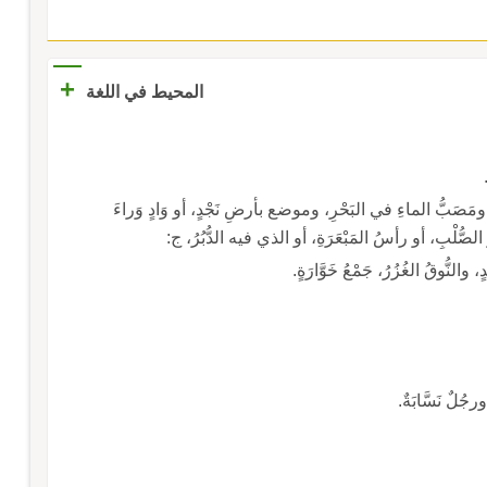
+
المحيط في اللغة
ومَصَبُّ الماءِ في البَحْرِ، وموضع بأرضِ نَجْدٍ، أو وَادٍ وَراءَ
رُ الصُّلْبِ، أو رأسُ المَبْعَرَةِ، أو الذي فيه الدُّبُرُ، ج:
والنُّوقُ الغُزُرُ، جَمْعُ خَوَّارَةٍ.
جُلٌ نَسَّابَةٌ.