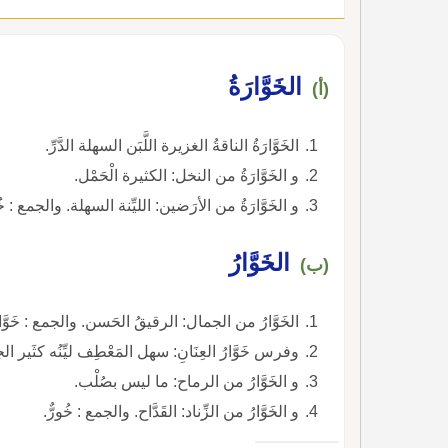
الخَوَّارَةُ
(أ)
الخَوَّارَةُ الناقةُ الغزيرة اللَّبَن السهلة الدَّرِّ.
و الخَوَّارَةُ من النخل: الكثيرة الْحَمْل.
و الخَوَّارَةُ من الأرَضين: الليِّنة السهلة. والجمع : خُ
الخَوَّارُ
(ب)
الخَوَّارُ من الجمال: الرقيقُ الحَسن. والجمع : خَوَّ
وفرس خَوَّارُ العِنَانِ: سهل المَعْطِف ليِّنُه كثَير ا
و الخَوَّارُ من الرماح: ما ليس بصُلْب.
و الخَوَّارُ من الزِّناد: القَدَّاح. والجمع : خُورٌّ.