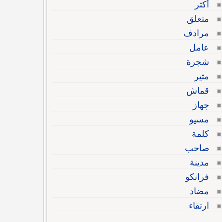
أكثر
متعلق
مرادف
عامل
شجرة
مثير
قماش
جهاز
مسيو
كلمة
صاحب
مدينة
فرانكو
مضاد
ارتقاء