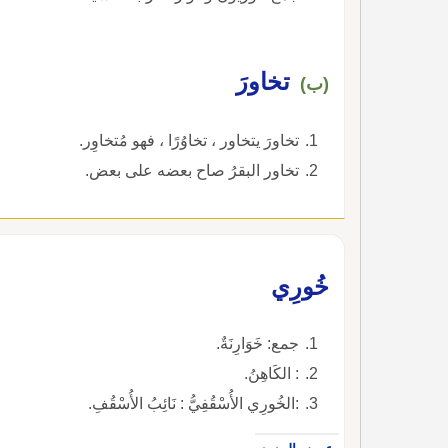
تخاورَ
(ب)
تخاورَ يتخاور ، تخاوُرًا ، فهو مُتخاوِر.
تخاور البقرُ صاح بعضه على بعض.
خُورِي
جمع: خَوَارِنَةٌ.
: الكَاهِنُ.
:الخُورِي الأُسْقُفِيُّ : نَائِبُ الأُسْقُفِ.