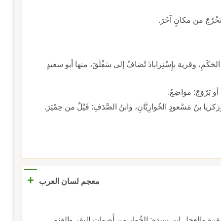
 تَخْرُجَ من مكانٍ آخَرَ.
ِ الحَكَمِ، وقرية بإِسْتِراباذَ تُضافُ إلى سَفْلَقَ، منها أبو سعيدٍ
 أو بَرْوَجَ: مواضِعُ.
ريا بنُ مَسْعودٍ الخُوارِيَّانِ، وابنُ الصَّدَفِ: قَيْلٌ من حِمْيَرَ.
+
معجم لسان العرب
الليث: الخُوَارُ صوتُ الثَّوْر وما اشتد من صوت البقرة والعجل ابن سيده: الخُوار من أَصوات البقر والغنم