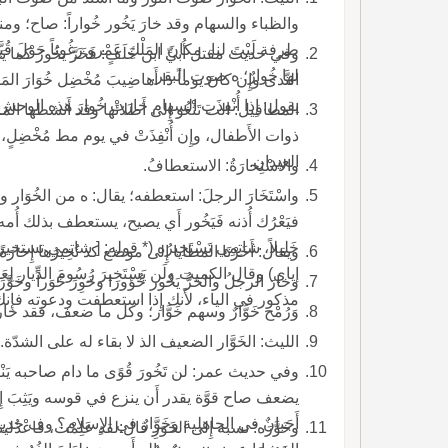
والظباء والسهام وقد خارَ يَخُور 
وفي حديث مقتل أُبيِّ ابن خَلَفٍ: فَخَرَّ يخُورُ كما يَخُ
لها خُوارٌ؛ ه صوت البقر.
النَّدى 
يقول: إِذا أُنْفِذَتِ السهام خارَتْ خُوارَ هذه الوحش.
المطافيل: الت تَثْغُو إِلى أَطلائها وقد أَنشطها الم
ذوات الأَطفال، وإِن أُنْفِذَتْ في يوم مط مُخْضِلٍ، 
العيدان.
والاسْتِخارَةُ: الاستعطافُ.
واس
فيَعْرُك أُذنه فَيَخُور أَي يصيح، يستعطف بذلك أُمه كي يص
خَلِيلاً، شاتِمِي تَسْتَخِيرُه (* قوله: [ شاتمي 
ويقال: أَخَرْنَا المطايا إِلى موضع كذ نُخِيرُها إِخارَةً صرفناها وعطفناها والخَوَرُ، بالتحريك: الضعف.
إياي) وقال الكميت ولَن يَسْتَخِيرَ رُسُومَ الدِّيار لِ
وخارَ الرجلُ والحَرُّ يَخُور خُؤورا وخَوِرَ خَوَراً وخَ
مذكور في الياء، لأَنك إِذا استعطفت ودعوته فإِن
وَرُمْح خَوَّارٌ وسهم خَوَّار؛ وكل ما ضعف، فقد خار.
الليث: الخَوَّار الضعيف الذ لا بقاء له على الشدّة.
يضعف صاح قوَّة يقدر أَن ينزع في قوسه ويَثِبَ إ
وخَوَّرَه: نسبه إِلى الخَوَرِ قال:لقد