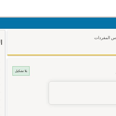
وس المفردات
ا
بلا تشكيل