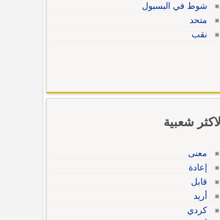
شوط في البسبول
متحد
نقب
لاكثر شعبية
معنى
إعادة
قابل
أريد
كردي