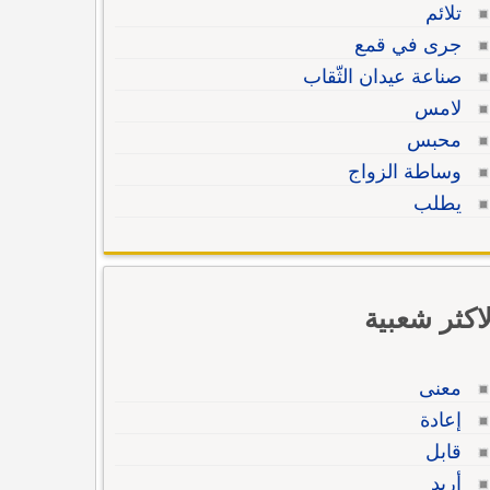
تلائم
جرى في قمع
صناعة عيدان الثّقاب
لامس
محبس
وساطة الزواج
يطلب
لاكثر شعبية
معنى
إعادة
قابل
أريد