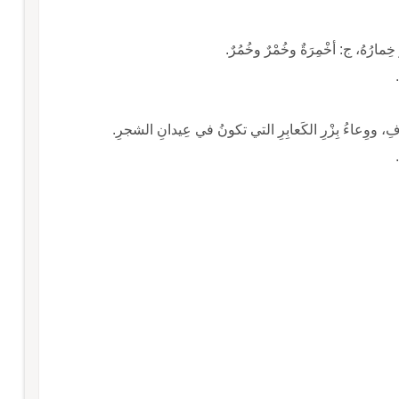
ةٌ وخُمْرٌ وخُمُرٌ.
لعارِفِ، ووِعاءُ بِزْرِ الكَعابِرِ التي تكونُ في عِيدانِ الشجرِ.