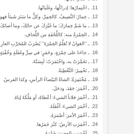
ـ اخْتِمارُها: إدراكُها، وغَلَيانُها.
ـ خِمارُ: النَّصِيفُ، كالخِمِرِّ، وكلُّ ما سَتَرَ شَيئاً فهو خِمارُهُ، ج: أخْمِرَ
ـ ما شَمَّ خِمارَكَ: ما غَيَّرَكَ عن حالِكَ، وما أصابَكَ.
ـ الخِمْرَةُ منه: كاللِّحْفَةِ من اللِّحافِ.
ـ ‘‘العَوانُ لا تُعَلَّمُ الخِمْرَةَ’‘ يُضْرَبُ للمُجَرِّبِ ا
ـ جاءَنا على خِمْرَةٍ، وخَمَرٍ: في سِرٍّ وغَفَلَةٍ وخُفْيَةٍ.
ـ تَخَمَّرَتْ به، واخْتَمَرَتْ: لَبِسَتْهُ.
ـ تَخْمِيرُ: التَّغْطِيَةُ.
ـ مُخْتَمِرَةُ: الشاةُ البَيْضاءُ الرأسِ، وكذا الفرسُ.
ـ أخْمَرَ: حَقَدَ، وذحَلَ.
ـ أخْمَرَ فلاناً الشيءَ: أعْطاهُ، أو مَلَّكَهُ إياهُ.
ـ أخْمَرَ الشيءَ: أغْفَلَهُ.
ـ أخْمَرَ الأمرَ: أضْمَرَهُ.
ـ أخْمَرَتِ الأرضُ: كثُرَ خَمَرُها.
ـ أخْمَرَتِ العجينَ: خَمَّرَهُ.