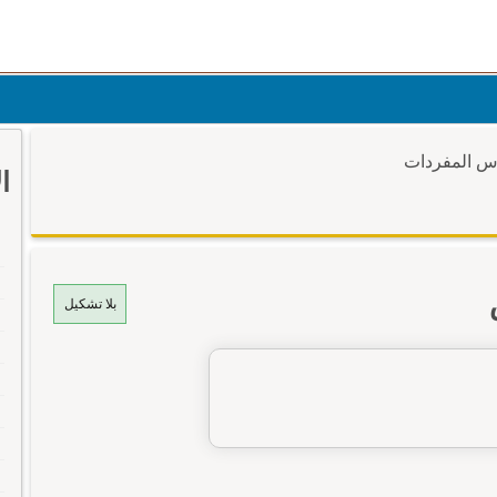
وس المفردات
ا
بلا تشكيل