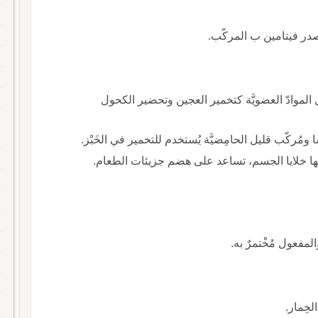
در فيتامين ب المركّب.
ل الموادّ العضويَّة كتخمير العجين وتحضير الكحول
ومُركّب قليل الحامِضيَّة يُستخدم للتخمير في الخَبْز.
جها خلايا الجسم، تساعد على هضم جزيئات الطعام.
المفعول مُخْتمرٌ به.
لخِمار.