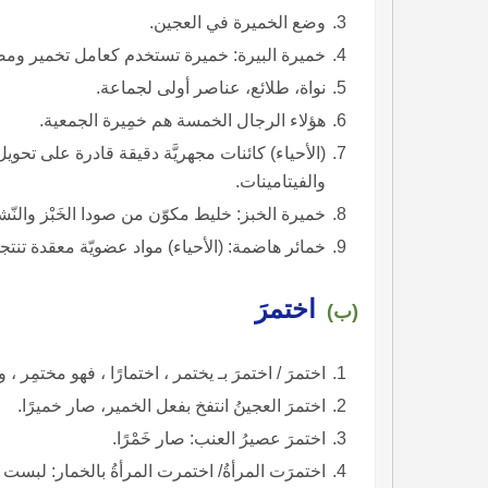
وضع الخميرة في العجين.
خميرة البيرة: خميرة تستخدم كعامل تخمير ومص
نواة، طلائع، عناصر أولى لجماعة.
هؤلاء الرجال الخمسة هم خمِيرة الجمعية.
(الأحياء) كائنات مجهريَّة دقيقة قادرة على تحوي
والفيتامينات.
خميرة الخبز: خليط مكوّن من صودا الخَبْز والنّشا 
خمائر هاضمة: (الأحياء) مواد عضويّة معقدة تنت
اختمرَ
(ب)
اختمرَ / اختمرَ بـ يختمر ، اختمارًا ، فهو مختمِر ، و
اختمرَ العجينُ انتفخ بفعل الخمير، صار خميرًا.
اختمرَ عصيرُ العنب: صار خَمْرًا.
اختمرَت المرأةُ/ اختمرت المرأةُ بالخمار: لبست ا