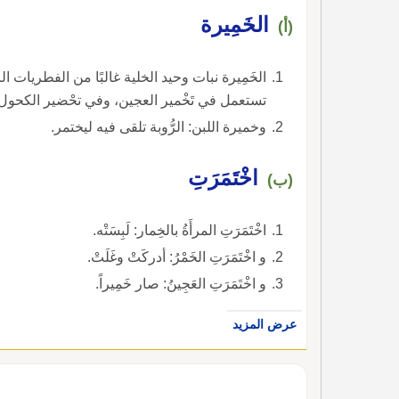
الخَمِيرة
(أ)
الخَمِيرة نبات وحيد الخلية غالبًا من الفطريات الز
تستعمل في تَخْمير العجين، وفي تحْضير الكحول 
وخميرة اللبن: الرُّوبة تلقى فيه ليختمر.
اخْتَمَرَتِ
(ب)
اخْتَمَرَتِ المرأَةُ بالخِمار: لَبِسَتْه.
و اخْتَمَرَتِ الخَمْرُ: أدركَتْ وغَلَتْ.
و اخْتَمَرَتِ العَجِينُ: صار خَمِيراً.
عرض المزيد