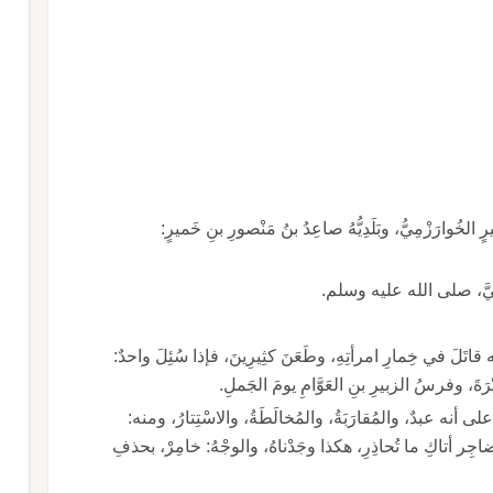
ٍ الخُوارَزْمِيُّ، وبَلَدِيُّهُ صاعِدُ بنُ مَنْصورِ بنِ خَميرٍ:
 النبيَّ، صلى الله عليه وسلم.
ـ ذُو الخِمارِ: عَوْفُ بنُ الربيعِ بنِ ذِي الرُّمْحَيْنِ، لأَنَّه قاتَلَ في خِمارِ امرأتِهِ، وطَعَنَ كثِيرِينَ، فإذا سُئِلَ واحدٌ:
ةَ، وفرسُ الزبيرِ بنِ العَوَّامِ يومَ الجَملِ.
ً على أنه عبدٌ، والمُقارَبَةُ، والمُخالَطَةُ، والاسْتِتارُ، ومنه:
ِي أُمَّ عامِرٍ، وهي الضَّبُع، ويقالُ: خامِرِي حَضاجِر أتاكِ ما تُحاذِرِ، هكذا وجَدْناهُ، والوجْهُ: خامِرْ، بحذفِ