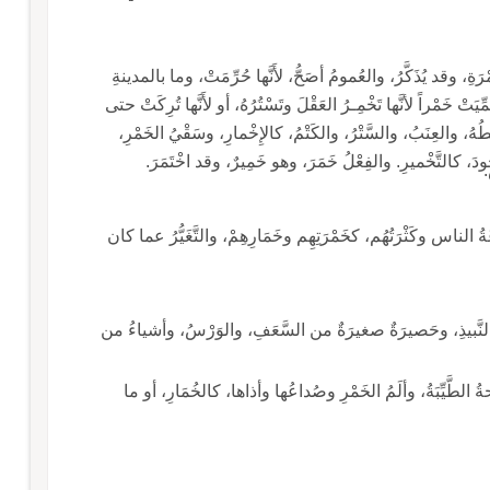
ِ، وقد يُذَكَّرُ، والعُمومُ أصَحُّ، لأَنَّها حُرِّمَتْ، وما بالمدينةِ
خَمْرُ عِنَبٍ، وما كانَ شَرَابُهُم إلا البُسْرَ والتَّمْرَ، سُمِّيَتْ خَمْراً لأنَّها تَخْمِـرُ العَقْلَ وتَسْتُرُهُ، أو لأَنَّها تُرِكَتْ حتى
ها تُخَامِرُ العَقْلَ، أي: تُخَالِطُهُ، والعِنَبُ، والسَّتْرُ، والكَتْمُ، كالإِخْمارِ، وسَقْيُ الخَمْرِ،
دَ، كالتَّخْميرِ. والفِعْلُ خَمَرَ، وهو خَمِيرٌ، وقد اخْتَمَرَ.
.
 وجماعَةُ الناس وكَثْرَتُهُم، كخَمْرَتِهِم وخَمَارِهِمْ، والتَّغَيُّرُ عما كان
ِيرَةِ، وعَكَرُ النَّبيذِ، وحَصيرَةٌ صغيرَةٌ من السَّعَفِ، والوَرْسُ، وأشياءُ من
ـ ما خامَرَكَ: خالَطَكَ من الريحِ، كالخَمَرَةِ، والرائحةُ الطَّيِّبَةُ، وألَمُ الخَمْرِ وصُداعُها وأذاها، كالخُمَارِ، أو ما