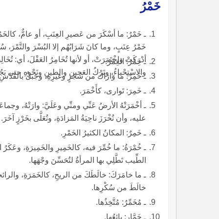
خَمْرُ
ـ خَمْرُ: ما أسْكَرَ من عَصيرِ العِنَبِ، أو عامٌّ، كالخَمْرَة
أدْرَكَتْ واخْتَمَرَتْ، أو لأن
ـ خِمْرُ: الغِمْرُ.
والاسْتِحْياءُ، وتَرْكُ العَجينِ والطينِ ونَحْوِهِ حتى يَجُو
ـ خَمِرُ: ما وَارَاكَ من شَجَرٍ وغيرِهِ، وجَبَلٌ بالقُدْسِ
ـ خَمِرَ: تَوارى، كأَخْمَرَ.
ـ أخْمَرَتْهُ الأرضُ عَنِّي ومنِّي وعَلَيَّ: وارَتْهُ،
عليه، وأن تُخْرَزَ ناحِيَةُ المَزادَةِ، وتُعَلَّى بخَرْزٍ آخَرَ.
ـ خَمِرٌ: المكانُ الكثيرُ الخَمْرِ.
ـ خُمْرَةُ: ما خُمِّرَ فيه، كالخَمِيرِ والخَم
الطِّيب تَطَّلِي بها المرأةُ لتُحَسِّنَ وجْهَها.
خالَطَ من سُكْرِها.
ـ مُخَمِّرُ: مُتَّخِذُها.
ـ خَمَّار: بائِعُها.