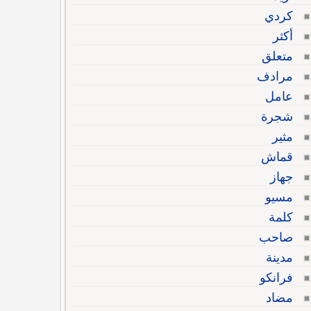
كردي
أكثر
متعلق
مرادف
عامل
شجرة
مثير
قماش
جهاز
مسيو
كلمة
صاحب
مدينة
فرانكو
مضاد