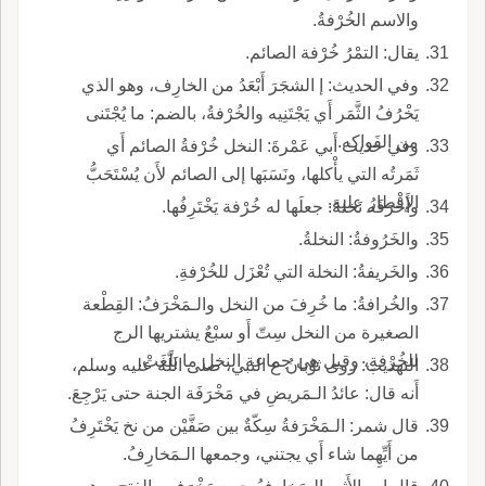
والاسم الخُرْفةُ.
يقال: التمْرُ خُرْفة الصائم.
وفي الحديث: إ الشجَرَ أَبْعَدُ من الخارِف، وهو الذي
يَخْرُفُ الثَّمَر أَي يَجْتَنِيه والخُرْفةُ، بالضم: ما يُجْتَنى
من الفَواكِه.
وفي حديث أَبي عَمْرةَ: النخل خُرْفةُ الصائم أَي
ثَمَرتُه التي يأْكلها، ونَسَبَها إلى الصائم لأَن يُسْتَحَبُّ
الإفْطارُ عليه.
وأَخْرَفَه نَخلةً: جعلَها له خُرْفة يَخْتَرِفُها.
والخَرُوفةُ: النخلةُ.
والخَريفةُ: النخلة التي تُعْزَل للخُرْفةِ.
والخُرافةُ: ما خُرِفَ من النخل والـمَخْرَفُ: القِطْعة
الصغيرة من النخل سِتّ أَو سبْعٌ يشتريها الرج
للخُرْفةِ، وقيل هي جماعة النخل ما بَلَغَتْ.
التهذيب: روى ثوْبانُ ع النبي، صلى اللّه عليه وسلم،
أَنه قال: عائدُ الـمَريضِ في مَخْرَفَة الجنة حتى يَرْجِعَ.
قال شمر: الـمَخْرَفةُ سِكّةٌ بين صَفَّيْن من نخ يَخْتَرِفُ
من أَيِّهِما شاء أَي يجتني، وجمعها الـمَخارِفُ.