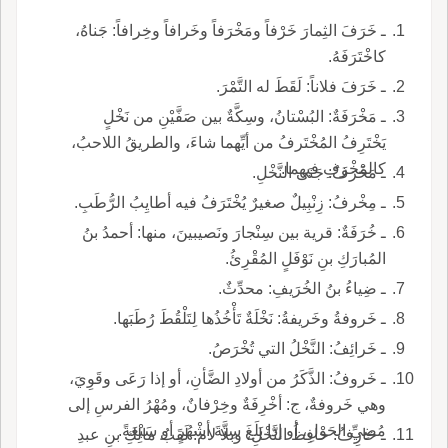
ـ خَرَفَ الثِمارَ خَرْفاً ومَخْرَفاً وخَرافاً وخِرافاً: جَناهُ،
كاخْتَرَفَهُ.
ـ خَرَفَ فلاناً: لَقَطَ له التَّمْرَ.
ـ مَخْرَفَةٌ: البُسْتانُ، وسِكَّةٌ بين صَفَّيْنِ من نَخْلٍ
يَخْتَرِفُ المُخْتَرفُ من أيِّهما شاءَ، والطريقُ اللاحبُ،
كالمَخْرَفِ فيهما.
ـ مَخْرَفُ: جَنَى النَّخْلِ.
ـ مِخْرفُ: زِنْبِيلٌ صغيرٌ يُخْتَرَفُ فيه أطايِبُ الرُّطَبِ.
ـ خُرَفَةٌ: قرية بين سِنْجارَ ونَصيبينَ، منها: أحمدُ بنُ
المُبارَكِ بنِ نَوْفَلٍ المُقْرِئُ.
ـ ضِياءُ بنُ الخُرَيفِ: محدِّثٌ.
ـ خَروفةُ وخَريفةُ: نَخْلَةٌ تَأْخُذُها لِتَلْقُطَ رُطَبَها.
ـ خَرائِفُ: النَّخْلُ التي تُخْرَصُ.
ـ خَروفُ: الذَّكَرُ من أولادِ الضَّأنِ، أو إذا رَعَى وقَوِيَ،
وهي خَروفةٌ، ج: أخْرِفَةٌ وخِرْفانٌ، ومُهْرُ الفرسِ إلى
مُضِيِّ الحَوْلِ، أو إذا بَلَغَ سِتَّةَ أشْهُرٍ أو سَبْعَةً.
ـ خارِفُ: حافِظُ النَّخْلِ، وبلا لام: لَقَبُ مالِكِ بنِ عبدِ