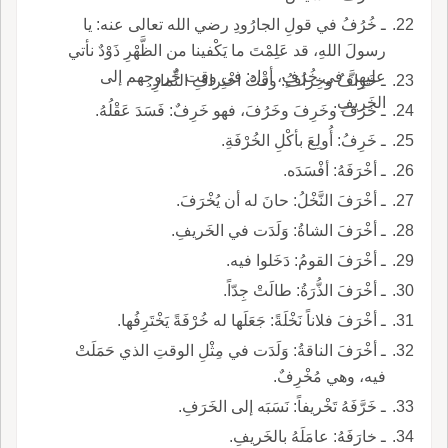
ـ خُرُفُ في قولِ الجارُودِ رضي الله تعالى عنه: يا
رسولَ اللهِ، قد عَلِمْتَ ما يَكْفينا من الظَّهْرِ ذَوْدٌ نأتي
عليهِنَّ في خُرُفٍ، أراد: في وقت خُروجِهم إلى
ـ خَرافُ وخِرافُ: وقْتُ اخْتِرافِ الثِّمارِ.
الخَريفِ.
ـ خَرَفَ وخَرِفَ وخَرُفَ، فهو خَرِفٌ: فَسَدَ عَقْلُهُ.
ـ خَرِفُ: أُولِعَ بأكْلِ الخُرْفَةِ.
ـ أخْرَفَهُ: أفْسَدَه.
ـ أخْرَفَ النَّخْلُ: حانَ له أن يُخْرَفَ.
ـ أخْرَفَ الشاةُ: وَلَدَت في الخَريفِ.
ـ أخْرَفَ القومُ: دَخَلوا فيه.
ـ أخْرَفَ الذُّرَةُ: طالَتْ جِدّاً.
ـ أخْرَفَ فلاناً نَخْلَةً: جَعَلَها له خُرْفَةً يَخْتَرِفُها.
ـ أخْرَفَ الناقةُ: وَلَدَت في مِثْلِ الوقتِ الذي حَمَلَتْ
فيه، وهي مُخْرِفٌ.
ـ خَرَّفَهُ تَخْريفاً: نَسَبَه إلى الخَرَفِ.
ـ خارَفَهُ: عامَلَهُ بالخَريفِ.