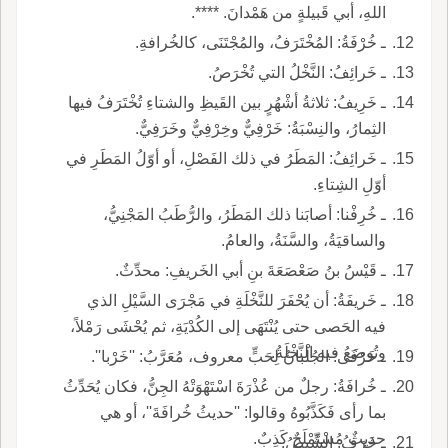
اللهِ، أبي قَبيلةٍ من هَمْدانَ. ****.
ـ خُرْفَةُ: المُخْتَرَفُ، والمُجْتَنَى، كالخُرافةِ.
ـ خَرائِفُ: النَّخْلُ التي تُخْرَصُ.
ـ خَرِيفُ: ثلاثةُ أشْهُرٍ بين القَيظِ والشتاءِ تُخْتَرَفُ فيها
الثِمارُ، والنِسْبَةُ: خَرْفِيٌّ وخِرْفِيٌّ وخَرَفِيٌّ.
ـ خَرائِفُ: المَطَرُ في ذلك الفَصْلِ، أو أوّلُ المَطَرِ في
أوّلِ الشِتاءِ.
ـ خُرِفْنا: أصابَنا ذلك المَطَرُ، والرُّطَبُ المَجْنِيُّ،
والساقيَةُ، والسَّنَةُ، والعامُ.
ـ قَيْسُ بنُ صَعْصَعَةَ بنِ أبي الخَريفِ: محدِّثٌ.
ـ خَريفَةُ: أن يُحْفَرَ للنَّخْلَةِ في مَجْرَى السَّيْلِ الذي
فيه الحَصى حتى يُنْتَهَى إلى الكُدْيَةِ، ثم يُحْشَى رَمْلاً،
وتُوضَعُ فيه النَّخْلَةُ.
ـ خَرْفَى: الجُلْبانُ لِحَبٍّ معروف، مُعَرَّبُ: ''خَرْبا''.
ـ خُرافَةُ: رجلٌ من عُذْرَةَ اسْتَهْوَتْهُ الجِنُّ، فكان يُحَدِّثُ
بما رأى فَكَذَّبُوهُ وقالوا: ''حديثُ خُرافَةَ''، أو هي
حديثٌ مُسْتَمْلَحٌ كَذِبٌ.
ـ خَرَفُ: الشِّيصُ.