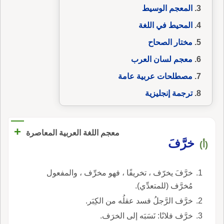
المعجم الوسيط
المحيط في اللغة
مختار الصحاح
معجم لسان العرب
مصطلحات عربية عامة
ترجمة إنجليزية
+
معجم اللغة العربية المعاصرة
خرَّفَ
(أ)
خرَّفَ يخرّف ، تخريفًا ، فهو مخرِّف ، والمفعول
مُخرَّف (للمتعدِّي).
خرَّف الرَّجلُ فسد عقلُه من الكِبَر.
خرَّف فلانًا: نَسَبَه إلى الخرَف.