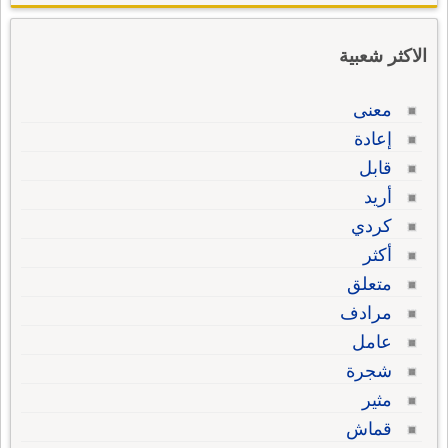
الاكثر شعبية
معنى
إعادة
قابل
أريد
كردي
أكثر
متعلق
مرادف
عامل
شجرة
مثير
قماش