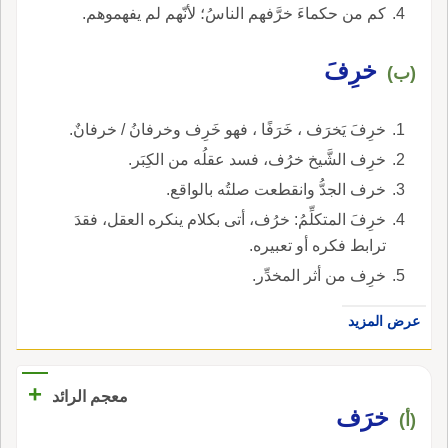
كم من حكماءَ خرَّفهم الناسُ؛ لأنّهم لم يفهموهم.
خرِفَ
(ب)
خرِفَ يَخرَف ، خَرَفًا ، فهو خَرِف وخرفانُ / خرفانٌ.
خرِف الشَّيخ خرُف، فسد عقلُه من الكِبَر.
خرف الجدُّ وانقطعت صلتُه بالواقع.
خرِفَ المتكلِّمُ: خرُف، أتى بكلام ينكره العقل، فقدَ
ترابط فكره أو تعبيره.
خرِف من أثر المخدِّر.
عرض المزيد
+
معجم الرائد
خرَف
(أ)