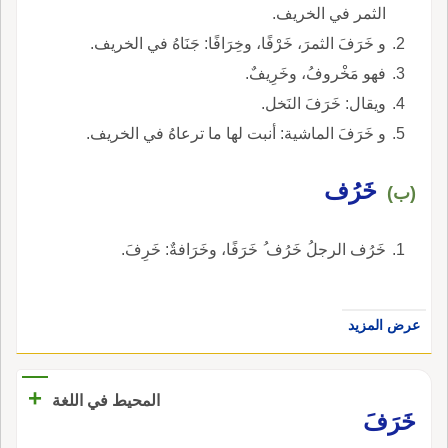
الثمر في الخريف.
و خَرَفَ الثمرَ، خَرْفًا، وخِرَافًا: جَنَاهُ في الخريف.
فهو مَخْروفُ، وخَرِيفٌ.
ويقال: خَرَفَ النَخل.
و خَرَفَ الماشية: أنبت لها ما ترعاهُ في الخريف.
خَرُف
(ب)
خَرُف الرجلُ خَرُف ُ خَرَفًا، وخَرَافةٌ: خَرِفَ.
عرض المزيد
+
المحيط في اللغة
خَرَفَ