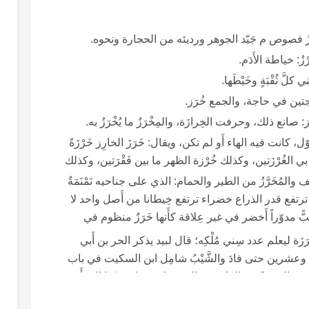
خَرَزُ فصوص م جَيّد الجوهر ورديئه من الحجارة ونحوه.
ْزُ: خياطة الأَدَم.
كلَّ ثُقْبَةٍ وخَيْطَها.
 حاجتين في حاجة، والجمع خُرَز.
رَّاز: صانع ذلك، وحرفت الخِرازَة، والمِخْرَزُ ما يُخْرَزُ به.
، كانت فيه الهاء أَو لم تكن، ويقال: خَرَزَ الخارِز خَرْزَةً
 بي الغُرْزَتين، وكذلك خُرْزة الظهر ما بين فَقْرَتين، وكذلك
ضعف والمُخَرَّزُ من الطير والحمام: الذي على جناحيه نَمْنَمَةٌ
ِيل ترتفع قدر الذراع خضراء ترتفع خِيطانا من أَصل واحد لا
ًّ مدوّراً أَخضر في غير عِلاقة كأَنها خَرَزٌ منظوم في
َزَة ليعلم عدد سِني مُلْكِه؛ قال لبيد يذكر الحر بن أَبي
جَّةً وعشرين حتى فادَ والشَّيْبُ شامِل ابن السكيت في باب
لَة قال: خَرَزَةٌ يقال لها خَرَزَةُ العُقَرِ ( قوله [ خرزة العقر ] في القاموس العقرة كهمزة) تشدّها المرأَة