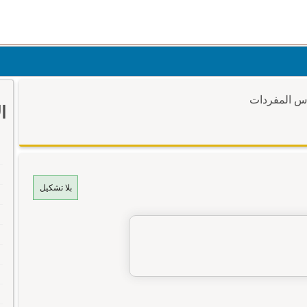
وس المفردات
ا
بلا تشكيل