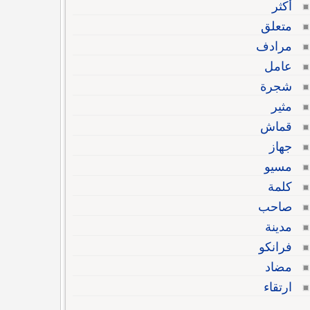
أكثر
متعلق
مرادف
عامل
شجرة
مثير
قماش
جهاز
مسيو
كلمة
صاحب
مدينة
فرانكو
مضاد
ارتقاء