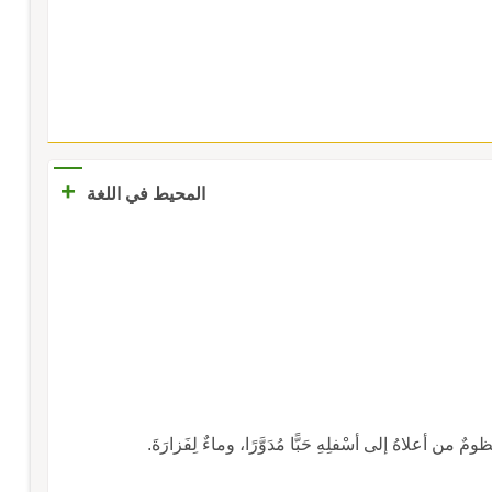
+
المحيط في اللغة
ومٌ من أعلاهُ إلى أسْفلِهِ حَبًّا مُدَوَّرًا، وماءٌ لِفَزارَةَ.