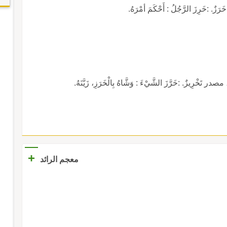
 :خَرِزَ الرَّجُلُ : أَحْكَمَ أمْرَهُ.
تَخْرِيزٌ. :خَرَّزَ الشَّيْءَ : وَشَّاهُ بِالْخَرَزِ، زَيَّنَهُ.
+
معجم الرائد