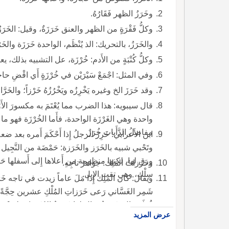
وخَرَزُ الظهر فَقَارُهُ.
وكلُّ فَقْرَةٍ من الظهر والعنق خَرَزَةٌ، وقيل: ال
والخَرَزُ، بالتحريك: الذ يُنْظَم، الواحدة خَرَزَة والخَر
وكلُّ كُتْبَةٍ من الأَدم: خُرْزَة، عل التشبيه بذلك، يعني 
وفي المثل: اجْمَعْ سَيْرَيْن في خُرْزَةٍ أَي اقْضِ
وقد خَرَزَ الخ وغيره يَخْرِزُه ويَخْرُزُهُ خَرْزاً؛ والخَ
قال سيبويه: هذا الضرب مما يُعْتَمَ به مكسورَ الأَوّل
واحدة وهي الغَرْزَة الواحدة، فأَما الخُرْزَة فهو ما
مفاصلُ الدَّأَيات خُرَزٌ.
ابن الأَعرابي: خَرِزَ الرجلُ إِذا أَحْكَمَ أَمره بعد 
وتَحْبي شبيه بالخَرَز والخَرَزة: حَمْضَة من النَّج
ورق لها، لكنها منظومة من أَعلاها إِلى أَسفلها حَب
وخَرَزاتُ المَلِك: جواهرُ تاجِهِ.
سِلْكٍ، وهي تقت الإِبل.
ويقال: كان المَلِك إِذا مَلَ عاماً زيدت في تاجه خَر
شَمِر الغَسَّاني رَعى خَرَزاتِ المُلْكِ عشرين حِ
فُعَ
عرض المزيد
عل حِقْوَيها لئلا تَحْمل.