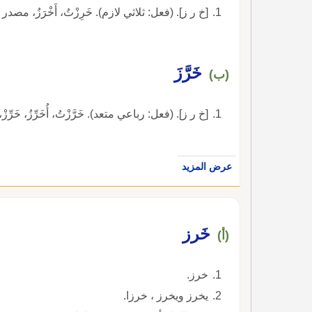
[خ ر ز]. (فعل: ثلاثي لازم). خَرِزْتُ، أَخْرَزُ، مصدر خَرَزٌ.
خَرَّزَ
(ب)
[خ ر ز]. (فعل: رباعي متعد). خَرَّزْتُ، أُخَرِّزُ، خَرِّزْ، مصدر 
عرض المزيد
خَرز
(أ)
خرز.
يخرز ويخرز ، خرزا.