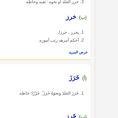
خرز الجلد أو نحوه : ثقبه وخاطه.
خرز
(ب)
يخرز ، خرزا.
أحكم أمرهد رتب أموره.
عرض المزيد
خَرَزَ
(أ)
خَرَزَ الجلدَ ونحوَهُ خَرَزَ ُ ِ خَرْزًا: خاطه.
خَرِز
(ب)