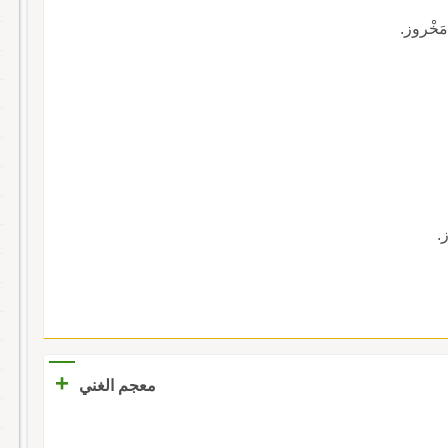
مَخْروز.
ز.
+
معجم الغني