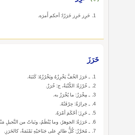
خَرِز خَرِز خَرَزًا: أحكم أَمرَه.
خَرَزَ
ـ خَرَزَ الخُفَّ يَخْرِزُهُ ويَخْرُزُهُ: كَتَبَهُ.
ـ خُرْزَةُ: الكُتْبَةُ، ج: خُرَزٌ.
ـ مِخْرَزُ: ما يُخْرَزُ به.
ـ خِرازَةُ: حِرْفَتُهُ.
ـ خَرِزَ: أحْكَمَ أمْرَهُ.
ـ خَرَزَةُ: الجوهرُ، وما يُنْظَمُ، ونَباتٌ من النَّجيلِ مَنْظ
ـ مُحَرَّزُ: كُلُّ طائرٍ على جَنَاحَيْهِ نَمْنَمَةٌ، كالخَرَزِ.