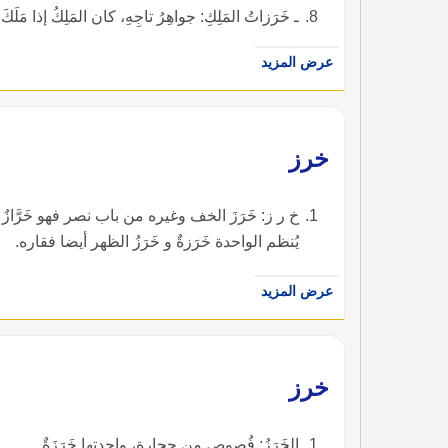
ـ خَرَزاتُ المَلِكِ: جواهِرُ تاجِهِ، كان المَلِكُ إذا مَلَكَ ع
عرض المزيد
خرز
خ ر ز: خَرَزَ الخف وغيره من باب نصر فهو خَرَّازٌ و
يُنظم الواحدة خَرَزةٌ و خَرَزُ الظهر أيضا فقاره.
عرض المزيد
خرز
الخَرَزُ: فُصوص من حجارة، واحدتها خَرَزَةٌ.