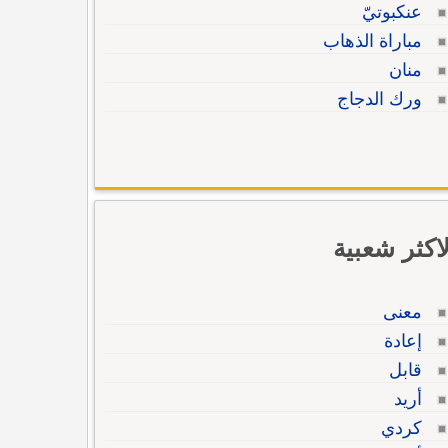
عنكبوتيّ
مباراة الذهاب
منان
ورك الدجاج
لاكثر شعبية
معنى
إعادة
قابل
أريد
كردي