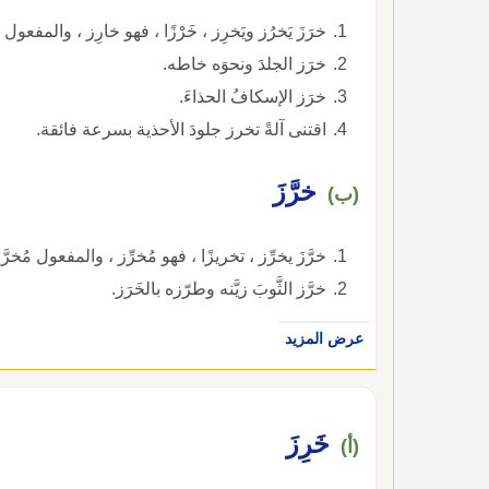
خرَزَ يَخرُز ويَخرِز ، خَرْزًا ، فهو خارِز ، والمفعول 
خرَز الجلدَ ونحوَه خاطه.
خرَز الإسكافُ الحذاءَ.
اقتنى آلةً تخرز جلودَ الأحذية بسرعة فائقة.
خرَّزَ
(ب)
خرَّزَ يخرِّز ، تخريزًا ، فهو مُخرِّز ، والمفعول مُخرَّ
خرَّز الثَّوبَ زيَّنه وطرّزه بالخَرَز.
عرض المزيد
خَرِزَ
(أ)