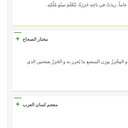
اماً، زيدَتْ في تاجِهِ خَرَزَةٌ، لِتُعْلَمَ سِنُو مُلْكِهِ.
+
مختار الصحاح
 المِخْرَزُ بوزن المبضع ما يُخرز به و الخَرَزُ بفتحتين الذي
+
معجم لسان العرب