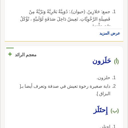
جمع: حَلازِينُ. (حيوان).: دُوَيِبَّةٌ بَحْرِيَّةٌ وَبَرِّيَّةٌ مِنْ
فَصِيلَةِ الرَّخْوِيَّاتِ. تَعِيشُ دَاخِلَ صَدَفَةٍ لَوْلَبيَّةٍ ، تُؤْكَلُ
بَعْدَ سَلْقِهَا.
عرض المزيد
+
معجم الرائد
حَلَزون
(أ)
حلزون.
دابة صغيرة رخوة تعيش في صدفة وتعرف أيضا بـ[
البزاق ].
إِحتَلَز
(ب)
إحتلز.