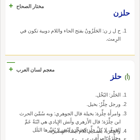
+
مختار الصحاح
حلزن
ح ل ز ن: الحَلَزُونُ بفتح الحاء واللام دوبية تكون في
الرِمث.
+
معجم لسان العرب
حلز
(أ)
الحَلْز: البُخْل.
ورجل حِلِّزٌ: بخيل.
وامرأَة حِلِّزة: بخيلة قال الجوهري: وبه سُمِّيَ الحرث
ابن حِلِّزَة؛ قال الأَزهري وأَنش الإِيادي هي ابْنَةُ عَمِّ
القوم، لا كلِّ حِلِّزٍ كصَخْرَة يَبْسٍ لا يُغَيِّرها البَلَل
والحِلّزة، بتشديد اللام أَيضاً: القصيرة.
وحِلِّزَةُ: امرأَة.