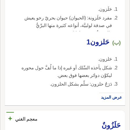
حَلَزون.
مفرد حَلَزونة: (الحيوان) حيوان بحريّ رخو يعيش
في صدفة لولبيَّة، أنواعه كثيرة منها البرِّيُّ
والبحريُّ، وبعضه يُؤكل.
حَلزون1
(ب)
حَلزون.
شكل يأخذه السِّلك أو غيره إذا ما لُفَّ حول محوره
ليكوِّن دوائر بعضها فوق بعض.
دَرَجُ حلزون: سلّم بشكل الحلزون.
عرض المزيد
+
معجم الغني
حَلَزُونٌ