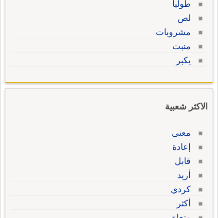
طوليا
لص
مشروبات
منبت
يكبر
الاكثر شعبية
معنى
إعادة
قابل
أريد
كردي
أكثر
متعلق