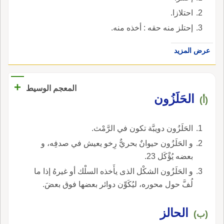
احتلازا.
إحتلز منه حقه : أخذه منه.
عرض المزيد
+
المعجم الوسيط
الحَلَزُون
(أ)
الحَلَزُون دويبَّة تكون في الرَّمْث.
و الحَلَزُون حيوانٌ بحريٌّ رِخو يعيش في صدفِه، و
بعضه يُؤْكَل 23.
و الحَلَزُون الشكْل الذى يأَخذه السلْك أو غيرهُ إذا ما
لُفَّ حول محوره، ليُكَوِّن دوائر بعضها فوق بعضَ.
الحالز
(ب)