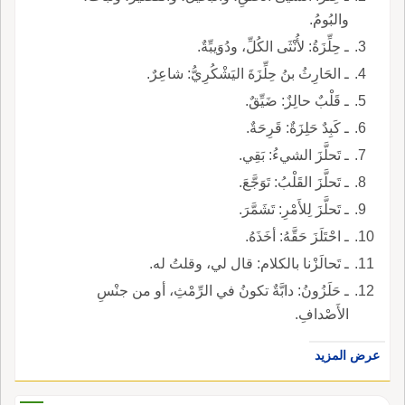
والبُومُ.
ـ حِلِّزَةُ: لأُنْثَى الكُلِّ، ودُوَيبِّةٌ.
ـ الحَارِثُ بنُ حِلِّزَةَ اليَشْكُرِيُّ: شاعِرٌ.
ـ قَلْبٌ حالِزٌ: ضَيِّقٌ.
ـ كَبِدٌ حَلِزَةٌ: قَرِحَةٌ.
ـ تَحلَّزَ الشيءُ: بَقِي.
ـ تَحلَّزَ القَلْبُ: تَوَجَّعَ.
ـ تَحلَّزَ لِلأَمْرِ: تَشَمَّرَ.
ـ احْتَلَزَ حَقَّهُ: أخَذَهُ.
ـ تَحالَزْنا بالكلام: قال لي، وقلتُ له.
ـ حَلَزُونُ: دابَّةٌ تكونُ في الرِّمْثِ، أو من جنْسِ
الأَصْدافِ.
عرض المزيد