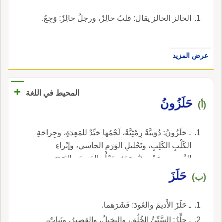
الحالز الحالز يقال: قلبُ حالِزٌ، ورجلُ حالِزٌ: وَجِعٌ.
عرض المزيد
+
المحيط في اللغة
حَلَزُونُ
(أ)
ـ حَلَزُونُ: دُوَيبَّةٌ رِمْثِيَّةٌ، لَحْمُها جَيِّدٌ للمَعِدَةِ، وجِراحَةِ
الكَلْبِ الكَلِبِ، وتَحْليلِ الوَرَمِ الجاسي، وإبْراءِ
القُروحِ، ومَحْروقُ صَدَفِه يَجْلُو الجَرَبَ والبَهَقَ
والأَسْنانَ، والتَّضَمُّدُ به يَجْذِبُ السُّلاَّءَ من باطِنِ
حَلَزَ
(ب)
اللَّحْمِ، ومَخْلوطاً بالخَلِّ يَقْطَعُ الرُّعافَ.
ـ حَلَزَ الأَديمَ والعُودَ: قَشَرَهما.
ـ حِلِّزُ: السَّيِّئُ الخُلُقِ، والبخيلُ، والقصيرُ، ونَباتٌ،