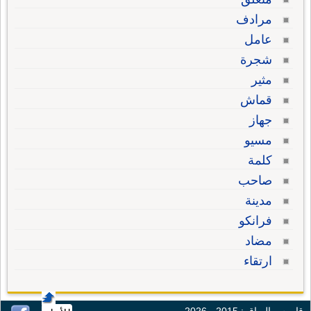
مرادف
عامل
شجرة
مثير
قماش
جهاز
مسيو
كلمة
صاحب
مدينة
فرانكو
مضاد
ارتقاء