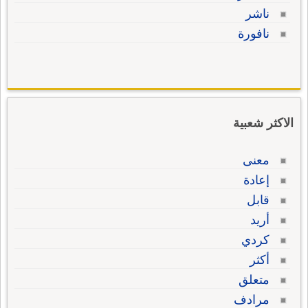
ناشر
نافورة
الاكثر شعبية
معنى
إعادة
قابل
أريد
كردي
أكثر
متعلق
مرادف