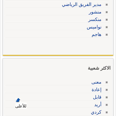
مدير الفريق الرياضي
منشور
منكسر
نواميس
هاجم
الاكثر شعبية
معنى
إعادة
قابل
أريد
للأعلى
كردي