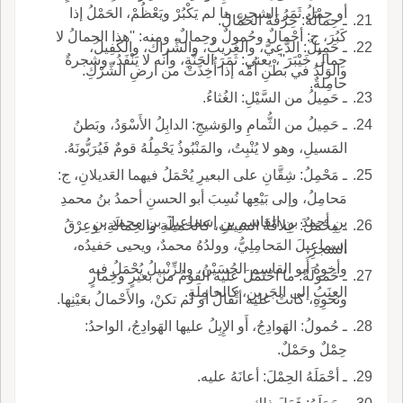
أو حِمْلُ ثَمَرُ الشجرِ، ما لم يَكْبُرْ ويَعْظُمْ، الحَمْلُ إذا
ـ حِمالَةُ: حِرْفَةُ الحَمَّالُ.
كَبُرَ، ج: أحْمالٌ وحُمولٌ وحِمالٌ، ومنه: ''هذا الحِمالُ لا
ـ حَمِيلُ: الدَّعِيُّ، والغَريبُ، والشِّراكُ، والكَفِيلُ،
حِمالُ خَيْبَرَ''، يعني: ثَمَرَ الجَنَّةِ، وأنه لا يَنْفَدُ، وشجرةٌ
والوَلَدُ في بَطْنِ أُمِّه إذا أُخِذَتْ من أرضِ الشِّرْكِ.
حامِلةٌ.
ـ حَمِيلُ من السَّيْلِ: الغُثاءُ.
ـ حَمِيلُ من الثُّمامِ والوَشيجِ: الدابِلُ الأَسْوَدُ، وبَطنُ
المَسيلِ، وهو لا يُنْبِتُ، والمَنْبُوذُ يَحْمِلُهُ قومٌ فَيُرَبُّونَهُ.
ـ مَحْمِلُ: شِقَّانِ على البعيرِ يُحْمَلُ فيهما العَديلانِ، ج:
مَحامِلُ، وإلى بَيْعِها نُسِبَ أبو الحسنِ أحمدُ بنُ محمدِ
بنِ أحمدَ بنِ القاسِمِ بنِ إسماعيلَ بنِ محمدِ بنِ
ـ مِحْمَلُ: عِلاقَةُ السيفِ، كالحَميلَةِ والحِمالَةِ، وعِرْقُ
إسماعيلَ المَحامِلِيُّ، وولدُهُ محمدٌ، ويحيى حَفيدُه،
الشجرِ.
وأخوهُ أَبو القاسِمِ الحُسَيْنُ، والزِّنْبيلُ يُحْمَلُ فيه
ـ حَمولَةُ: ما احْتَمَلَ عليه القومُ من بعيرٍ وحِمارٍ
العِنَبُ إلى الجَرينِ، كالحامِلَةِ.
ونحوِهِ، كانتْ عليه أثْقالٌ أو لم تكنْ، والأَحْمالُ بعَيْنِها.
ـ حُمولُ: الهَوادِجُ، أَو الإِبِلُ عليها الهَوادِجُ، الواحدُ:
حِمْلٌ وحَمْلٌ.
ـ أحْمَلَهُ الحِمْلَ: أعانَهُ عليه.