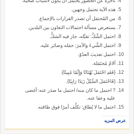
تأخُّره عن الحضور يحتمل أن يكون لأسباب صحِّيَّة.
هذه الآية تحتمل وجهين.
من المُحتمَل أن تصدر القرارات بالإجماع.
يستعرض مسألة احتمالات التعاون بين البلدين.
احتمل الشَّكَّ: تقبَّله، جاز فيه الشكُّ.
احتمل الشَّيءَ والأمرَ: حمَله وصابَر عليه.
احتمل تعذيبَ العدُوّ.
آلامٌ مُحتَمَلة.
{فَقَدِ احْتَمَلَ بُهْتَانًا وَإِثْمًا مُبِينًا}.
{فَاحْتَمَلَ السَّيْلُ زَبَدًا رَابِيًا}.
? احتمل ما كان منه/ احتمل ما صدَر عنه: أغضى
عليه وعفا عنه.
احتمل ما لا يُطاق: تكلَّف أمرًا فوق طاقته.
عرض المزيد