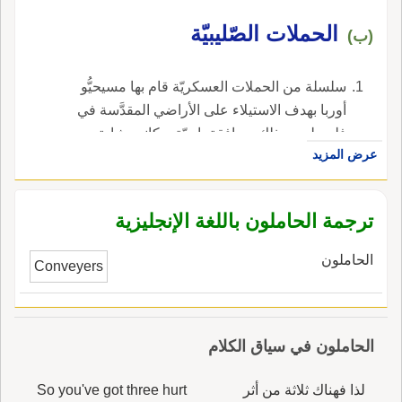
الحملات الصّليبيّة
(ب)
سلسلة من الحملات العسكريّة قام بها مسيحيُّو
أوربا بهدف الاستيلاء على الأراضي المقدَّسة في
فلسطين، وذلك بموافقة بابويّة، وكانت شارتهم
عرض المزيد
الصليب، وقد هزمهم صلاح الدين الأيُّوبيّ هزيمة
منكرة.
ترجمة الحاملون باللغة الإنجليزية
الحاملون
Conveyers
الحاملون في سياق الكلام
لذا فهناك ثلاثة من أثر
So you've got three hurt