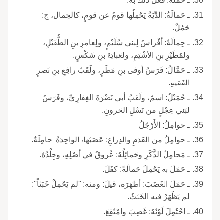
ـ حَمَلَهُ: فَعَلَ ذلك به.
ـ حَمالَةُ: الدِّيَةُ يَحْمِلُها قومٌ عن قومٍ، كالحِمال، ج:
حُمُلٌ.
ـ حِمالَةُ: أفْراسٌ لِبني سُلَيْمٍ، ولِعامرِ بنِ الطُّفَيْلِ،
ولمُطَيْرِ بنِ الأشْيَمِ، ولعَبايَةَ بنِ شَكْسٍ.
ـ حَمَّالُ: فَرَسُ أوفى بنِ مَطَرٍ، ولَقَبُ رافِعِ بنِ نَصرٍ
الفَقيهِ.
ـ حُمَيْلُ: اسمٌ، ولَقَبُ أبي نَضْرَةَ الغِفارِيِّ، وفَرَسٌ
لبَني عِجْلٍ من نَسْلِ الحَرونِ.
ـ حوامِلُ: الأَرْجُلُ.
ـ حوامِلُ من القَدَمِ والذِراعِ: عَصَبُها، الواحِدَةُ: حامِلَةٌ.
ـ مَحامِلُ الذَّكَرِ وحَمائِلُهُ: عُروقٌ في أصْلِهِ، وجِلْدُهُ.
ـ حَمَلَ به يَحْمِلُ حَمالَةً: كفَلَ.
ـ حَمَلَ الغَضَبَ: أظهَرَه، قيلَ: ومنه: ''لم يَحْمِلْ خَبَثاً'':
لم يَظْهَرْ فيه الخَبَثُ.
ـ احْتُمِلَ لَوْنُهُ: غَضِبَ وامْتُقِعَ.