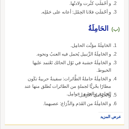
و أحْمَلَتِ كثُرت ولادتُها.
و أحْمَلَتِ فلانا الحِمْل: أعانه على حَمْلِه.
الحَامِلَةُ
(ب)
الحَامِلَةُ مؤنَّث الحامِل.
و الحَامِلَةُ الزِّنبيل يُحمل فيه العنبُ ونحوه.
و الحَامِلَةُ خشبة في نَوْل الحائك تَعْتمد عليها
الخيوط.
و الحَامِلَةُ حاملةُ الطَّائرات: سفينةٌ حربيةٌ تكَون
مطارًا بحْريًّا لجملةٍ من الطائرات تُطلق منها عند
الحاجة. والجمع : حَوامِل.
والحوامل: الأرجل.
و الحَامِلَةُ من القَدَم والذِّرَاع: عصبهما.
عرض المزيد