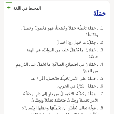
+
المحيط في اللغة
حَمَلَهُ
ـ حَمَلَهُ يَحْمِلُهُ حَمْلاً وحُمْلاناً، فهو مَحْمولٌ وحَميلٌ،
واحْتَمَلَهُ.
ـ حِمْلُ: ما حُمِلَ، ج: أحْمالٌ.
ـ حُمْلانُ: ما يُحْمَلُ عليه من الدوابِّ، في الهِبَةِ
خاصَّةً.
ـ حُمْلانُ في اصْطِلاحِ الصاغَةِ: ما يُحْمَلُ على الدَّراهِمِ
من الغِشِّ.
ـ حَمَلَهُ على الأمر يَحْمِلُهُ فانْحَمَلَ: أغْراهُ به.
ـ حَمْلَةُ: الكَرَّةُ في الحَربِ.
ـ حِمْلَةُ وحُمْلَةُ: الاحْتِمالُ من دارٍ إلى دارٍ. وحَمَّلَهُ
الأمرَ تَحْميلاً وحِمَّالاً، فَتَحَمَّلَهُ تَحَمُّلاً وتِحِمَّالاً.
ـ قولُهُ تعالى {فأَبَيْنَ أن يَحْمِلْنهَا وحَمَلَها الإِنْسانُ}: