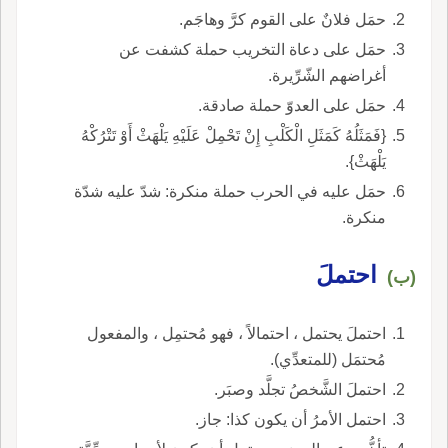
حمَل فلانٌ على القوم كرَّ وهاجَم.
حمَل على دعاة التخريب حملة كشفت عن
أغراضهم الشّرِّيرة.
حمَل على العدوّ حملة صادقة.
{فَمَثَلُهُ كَمَثَلِ الْكَلْبِ إِنْ تَحْمِلْ عَلَيْهِ يَلْهَثْ أَوْ تَتْرُكْهُ
يَلْهَثْ}.
حمَل عليه في الحرب حملة منكرة: شدّ عليه شدّة
منكرة.
احتملَ
(ب)
احتملَ يحتمل ، احتمالاً ، فهو مُحتمِل ، والمفعول
مُحتمَل (للمتعدِّي).
احتملَ الشَّخصُ تجلَّد وصبَر.
احتمل الأمرُ أن يكون كذا: جاز.