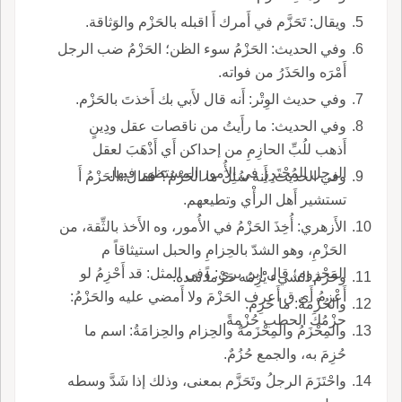
ويقال: تَحَزَّم في أَمرك أَ اقبله بالحَزْم والوَثاقة.
وفي الحديث: الحَزْمُ سوء الظن؛ الحَزْمُ ضب الرجل
أَمْرَه والحَذَرُ من فواته.
وفي حديث الوِتْر: أَنه قال لأَبي بك أَخذتَ بالحَزْم.
وفي الحديث: ما رأَيتُ من ناقصات عقل ودِينٍ
أَذهب للُبِّ الحازِمِ من إحداكن أَي أَذْهَبَ لعقل
الرجل المُحْتَرِزِ في الأُمور المستظهر فيها.
وفي الحديث: أَنه سُئِلَ ما الحَزْمُ؟ فقال: الحَزْمُ أَ
تستشير أَهل الرأْي وتطيعهم.
الأَزهري: أُخِذَ الحَزْمُ في الأُمور، وه الأَخذ بالثِّقة، من
الحَزْمِ، وهو الشدّ بالحِزامِ والحبل استيثاقاً م
المَحْزوم؛ قال ابن بري: وفي المثل: قد أَحْزِمُ لو
وحَزَمَ الشيء يَْْزِمُه حَزْماً شده.
أَعْزِمُ أَي ق أَعرف الحَزْمَ ولا أَمضي عليه والحَزْمُ:
والحُزْمَةُ: ما حُزِمَ.
حزْمُكَ الحطب حُزْمةً.
والمِحْزَمُ والمِحْزَمةُ والحِزام والحِزامَةُ: اسم ما
حُزِمَ به، والجمع حُزُمٌ.
واحْتَزَمَ الرجلُ وتَحَزَّم بمعنى، وذلك إذا شَدَّ وسطه