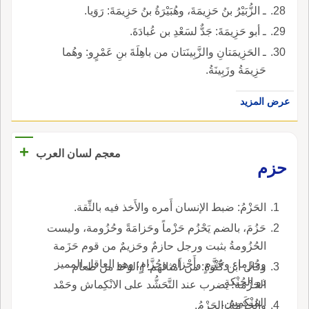
ـ الزُّبَيْرُ بنُ حَزِيمَةَ، وهُبَيْرَةُ بنُ حَزِيمَةَ: رَوَيا.
ـ أبو حَزِيمَةَ: جَدٌّ لسَعْدِ بن عُبادَةَ.
ـ الحَزِيمَتانِ والزَّبِينَتان من باهِلَةَ بنِ عَمْرٍو: وهُما
حَزِيمَةُ وزَبِينَةُ.
عرض المزيد
+
معجم لسان العرب
حزم
الحَزْمُ: ضبط الإنسان أَمره والأَخذ فيه بالثِّقة.
حَزُمَ، بالضم يَحْزُم حَزْماً وحَزامَةً وحُزُومة، وليست
الحُزُومةُ بثبت ورجل حازمٌ وحَزيمٌ من قوم حَزَمة
وحُزَماء وحُزَّمٍ وأَحْزام وحُزَّامٍ: وهو العاقل المميز
وقال ابن كَثْوَةَ: من أَمثالهم: إ الوَحَا من طعام
ذو الحُنْكةِ.
الحَزْمَة؛ يضرب عند التَّحَشُّد على الانْكِماش وحَمْد
المُنْكَمِشِ.
والحَزْمَةُ: الحَزْمُ.