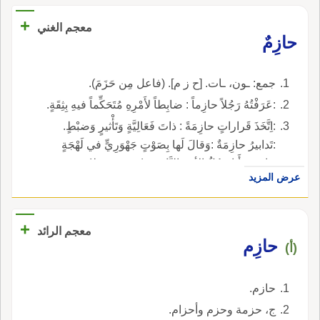
+
معجم الغني
حازِمٌ
جمع: ـون، ـات. [ح ز م]. (فاعل مِن حَزَمَ).
:عَرَفْتُهُ رَجُلاً حازِماً : ضابِطاً لأَمْرِهِ مُتَحَكِّماً فيهِ بِثِقَةٍ.
:اِتَّخَذَ قَراراتٍ حازِمَةً : ذاتَ فَعَالِيَّةٍ وَتَأْثيرٍ وَضبْطٍ.
:تَدابيرُ حازِمَةٌ :وَقالَ لَها بِصَوْتٍ جَهْوَرِيٍّ في لَهْجَةٍ
حازِمَةٍ: أَنا رَجُلُ الأمْرِ النَّاهِي :(ن. محفوظ).
عرض المزيد
+
معجم الرائد
حازِم
(أ)
حازم.
ج، حزمة وحزم وأحزام.