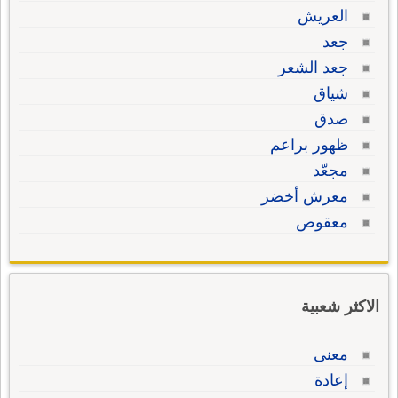
العريش
جعد
جعد الشعر
شياق
صدق
ظهور براعم
مجعّد
معرش أخضر
معقوص
الاكثر شعبية
معنى
إعادة