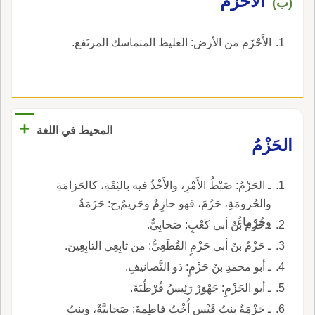
الأَحْزَم
(ب)
الأَحْزَم من الأرض: الغليظ المتماسك المرتَفع.
+
المحيط في اللغة
الحَزْمُ
ـ الحَزْمُ: ضَبْطُ الأَمْرِ، والأَخْذُ فيه بالثِقَةِ، كالحَزامَةِ
والحُزومَةِ، حَزُمَ، فهو حازِمٌ وحَزيمٌ,ج: حَزَمَةٌ
وحُزَماءُ.
ـ حَزْم بنُ أبي كَعْبٍ: صَحابِيٌّ.
ـ حَزْمُ بنُ أبي حَزْمٍ القُطَعِيُّ: من تابِعِي التابِعِينَ.
ـ أبو محمدِ بنُ حَزْمٍ: ذو التَّصانيفِ.
ـ أبو الحَزْمِ: جَهْوَرٌ رَئِيسُ قُرْطُبَةَ.
ـ حَزْمَةُ بنتُ قَيْسٍ أُخْتُ فاطِمةَ: صَحابِيَّةٌ، وبنتُ