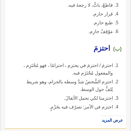
قاطعٌ، باتٌّ، لا رجعةَ فيه.
قرار حازم.
طبع حازم.
مَوْقِفٌ حازِم.
احتزمَ
(ب)
احتزمَ / احتزمَ في يحتزم ، احتزامًا ، فهو مُحْتَزِم ،
والمفعول مُحْتَزَم فيه.
احتزم الشَّخصُ شدَّ وسطه بالحزام، وهو شريط
يُلفُّ حول الوسط.
احتزمنا لكي نحمل الأثقالَ.
احتزم في الأمر: تصرّف فيه بحَزْمٍ.
عرض المزيد