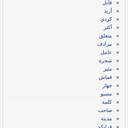
قابل
أريد
كردي
أكثر
متعلق
مرادف
عامل
شجرة
مثير
قماش
جهاز
مسيو
كلمة
صاحب
مدينة
فرانكو