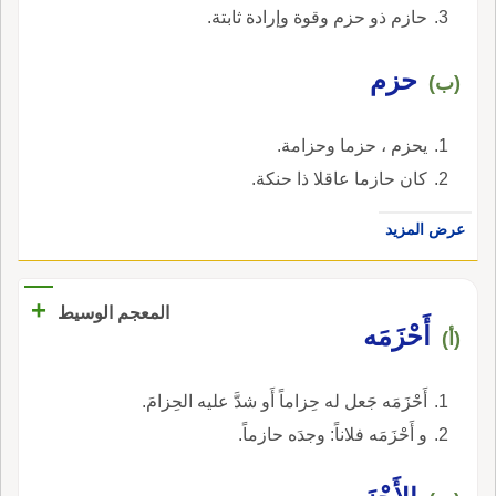
حازم ذو حزم وقوة وإرادة ثابتة.
حزم
(ب)
يحزم ، حزما وحزامة.
كان حازما عاقلا ذا حنكة.
عرض المزيد
+
المعجم الوسيط
أَحْزَمَه
(أ)
أَحْزَمَه جَعل له حِزاماً أَو شدَّ عليه الحِزامَ.
و أَحْزَمَه فلاناً: وجدَه حازماً.