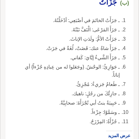
جَزَأَتُ
(ب)
ـ جَزَأَتُ الخاتَمَ في أصْبَعِي: أدْخَلْتُهُ.
ـ جَزَأَ المَرْعَى: الْتَفَّ نَبْتُهُ.
ـ جَزَأَتْ الأمُّ: ولَدَتِ الإناثَ.
ـ جَزَأَ شاةٌ عنك: قَضَتْ، لُغَةٌ في جَزَتْ.
ـ جَزَأَ الشَّيءُ إيَّايَ: كَفاني.
ـ جَوَازِئُ: الوحْشُ. {وجَعَلوا له من عِبادِهِ جُزْءاً} أي
إناثاً.
ـ طَعامٌ جَزيءُ: مُجْزِئُ.
ـ جازِئُكَ من رجُلٍ: ناهيك.
ـ حَبِيبَةُ بنتُ أبي تُجْزَأَةَ: صحابِيَّةٌ.
ـ وسَمَّوْا: جِزْءاً.
ـ جُزْأَةُ: المِرْزَحُ.
عرض المزيد