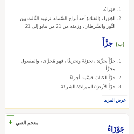
جَوْزاءُ.
الجَوْزاء (الفلك) أحد أبراج السَّماء، ترتيبه الثَّالث بين
الثّور والسَّرطان، وزمنه من 21 من مايو إلى 21
من يونية.
جزَّأَ
(ب)
جزَّأَ يجزِّئ ، تجزئةً وتجزيئًا ، فهو مُجزِّئ ، والمفعول
مجزَّأ.
جزَّأ الكتابَ قسَّمه أجزاءً.
جزّأ الأرضَ/ الميراثَ/ الشركةَ.
عرض المزيد
+
معجم الغني
جَوْزَاءُ