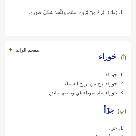
(فك).: بُرْجٌ مِنْ بُرُوجِ السَّمَاءِ يَتَّخِذُ شَكْلَ صُورَةٍ.
+
معجم الرائد
جَوزاء
(أ)
جوزاء.
جوزاء برج من بروج السماء.
جوزاء شاة سوداء في وسطها بياض.
جزَأ
(ب)
جزأ.