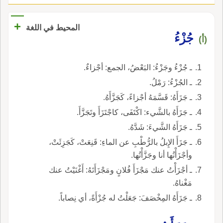
+
المحيط في اللغة
جُزْءُ
(أ)
ـ جُزْءُ وجَزْءُ: البَعْضُ، الجمع: أجْزاءٌ.
ـ الجُزْءُ: رَمْلُ.
ـ جَزَأَهُ: قَسَّمَهُ أجْزاءً، كَجَزَّأَهُ.
ـ جَزَأَهُ بالشَّيء: اكْتَفَى، كاجْتَزَأَ وتَجَزَّأَ.
ـ جَزَأَهُ الشَّيءَ: شَدَّهُ.
ـ جَزَأَ الإِبلُ بالرُّطْبِ عن الماءِ: قَنِعَتْ، كَجَزِئَتْ،
وأجْزَأْتُها أنا وجَزَّأْتُها.
ـ أجْزَأْتُ عنك مَجْزَأَ فُلانٍ ومَجْزَأَتَهُ: أَغْنَيْتُ عنك
مَغْناهُ.
ـ جَزَأَهُ المِخْصَفَ: جَعَلْتُ له جُزْأَةً، أي نِصاباً.