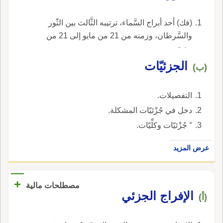
بقِناعِ جَرْو بالراء، وهو صِغار القِثَّاء، وقد ذكر في
موضعه.
(فك) أحد أبراج السَّماء، ترتيبه الثَّالث بين الثّور
والسَّرطان، وزمنه من 21 من مايو إلى 21 من
يونية.
الجزئيّات
(ب)
التفصيلات.
دخل في جُزْئيّات المشكلة.
° جُزْئيّات وكلِّيّات.
عرض المزيد
+
مصطلحات مالية
الإفراج الجزئي
(أ)