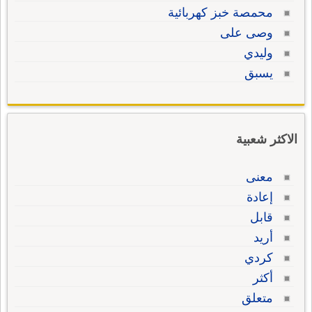
محمصة خبز كهربائية
وصى على
وليدي
يسبق
الاكثر شعبية
معنى
إعادة
قابل
أريد
كردي
أكثر
متعلق