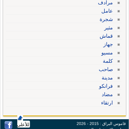
مرادف
عامل
شجرة
مثير
قماش
جهاز
مسيو
كلمة
صاحب
مدينة
فرانكو
مضاد
ارتقاء
قاموس البراق : 2015 - 2026
للأعلى