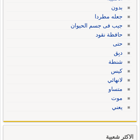
بدون
جعله مطردا
جيب فى جسم الحيوان
حافظة نقود
حتى
دبِق
شنطة
كيس
لانهائي
متساو
موت
يعني
الاكثر شعبية