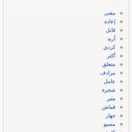
معنى
إعادة
قابل
أريد
كردي
أكثر
متعلق
مرادف
عامل
شجرة
مثير
قماش
جهاز
مسيو