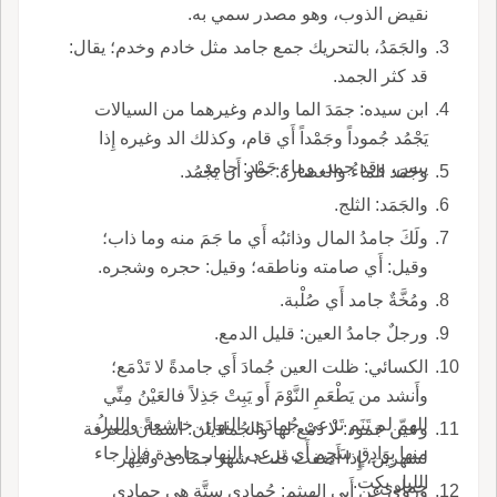
نقيض الذوب، وهو مصدر سمي به.
والجَمَدُ، بالتحريك جمع جامد مثل خادم وخدم؛ يقال:
قد كثر الجمد.
ابن سيده: جمَدَ الما والدم وغيرهما من السيالات
يَجْمُد جُموداً وجَمْداً أَي قام، وكذلك الد وغيره إِذا
يبس، وقد جمد، وماء جَمْد: جامد.
وجَمَد الماءُ والعصارة: حاو أَن يَجْمُد.
والجَمَد: الثلج.
ولَكَ جامدُ المال وذائبُه أَي ما جَمَ منه وما ذاب؛
وقيل: أَي صامته وناطقه؛ وقيل: حجره وشجره.
ومُخَّةٌ جامد أَي صُلْبة.
ورجلٌ جامدُ العين: قليل الدمع.
الكسائي: ظلت العين جُمادَ أَي جامدةً لا تَدْمَع؛
وأَنشد من يَطْعَمِ النَّوْمَ أَو يَبِتْ جَذِلاً فالعَيْنُ مِنِّي
للهمّ لم تَنَم تَرْعى جُمادَى، النهارَ، خاشعةً والليلُ
وعين جَمود: لا دَمْع لها والجُمادَيان: اسمان معرفة
منها بِوَادِقٍ سَجِم أَي ترعى النهار جامدة فإِذا جاء
لشهرين، إِذا أَضفت قلت: شهر جمادى وشهر
الليل بكت.
جمادى.
وروي عن أَبي الهيثم: جُمادى ستَّةٍ هي جمادى