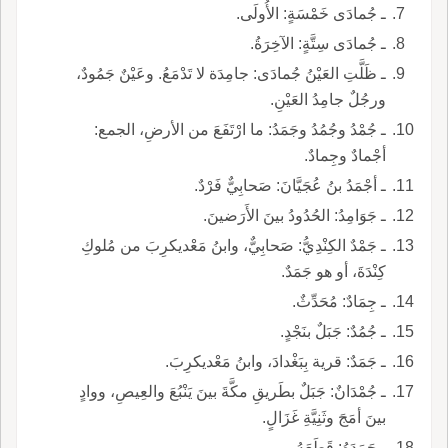
ـ جُمادَى خَمْسَةٍ: الأُولَى.
ـ جُمادَى سِتَّةٍ: الآخِرَةُ.
ـ ظَلَّتِ العَيْنُ جُمادَى: جامِدَة لا تَدْمَعُ. وعَيْنٌ جَمُودٌ،
ورجُلٌ جامِدُ العَيْنِ.
ـ جُمْدُ وجُمُدُ وجَمَدُ: ما ارْتَفَعَ من الأرضِ، الجمع:
أجْمادٌ وجِمادٌ.
ـ أجْمَدُ بنُ عُجَيَّانَ: صَحابِيٌّ فَرْدٌ.
ـ جَوَامِدُ: الحُدُودُ بينَ الأَرَضينَ.
ـ جَمْدٌ الكِنْدِيُّ: صَحابِيٌّ، وابنُ مَعْديكرِبَ من مُلوكِ
كِنْدَةَ، أو هو جَمَدٌ.
ـ جِمَادٌ: مُحَدِّثٌ.
ـ جُمُدٌ: جَبَلٌ بنَجْدٍ.
ـ جَمَدٌ: قرية بِبَغْدادَ، وابنُ مَعْديكرِبَ.
ـ جُمْدَانٌ: جَبَلٌ بطَريقِ مكَّةَ بينَ يَنْبُعَ والعِيصِ، ووادٍ
بينَ أمَجَ وثَنِيَّةِ غَزَالٍ.
ـ جَمَدَهُ: قَطَعَهُ.