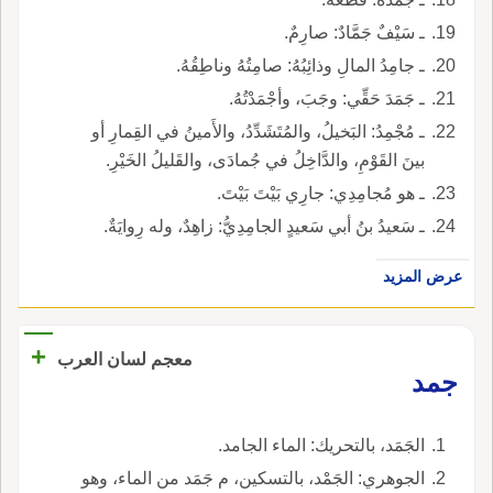
ـ سَيْفٌ جَمَّادٌ: صارِمٌ.
ـ جامِدُ المالِ وذائِبُهُ: صامِتُهُ وناطِقُهُ.
ـ جَمَدَ حَقِّي: وجَبَ، وأجْمَدْتُهُ.
ـ مُجْمِدُ: البَخيلُ، والمُتَشَدِّدُ، والأَمينُ في القِمارِ أو
بينَ القَوْمِ، والدَّاخِلُ في جُمادَى، والقَليلُ الخَيْرِ.
ـ هو مُجامِدِي: جارِي بَيْتَ بَيْتَ.
ـ سَعيدُ بنُ أبي سَعيدٍ الجامِدِيُّ: زاهِدٌ، وله رِوايَةٌ.
عرض المزيد
+
معجم لسان العرب
جمد
الجَمَد، بالتحريك: الماء الجامد.
الجوهري: الجَمْد، بالتسكين، م جَمَد من الماء، وهو