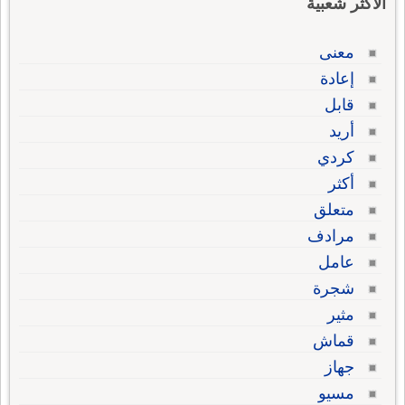
الاكثر شعبية
معنى
إعادة
قابل
أريد
كردي
أكثر
متعلق
مرادف
عامل
شجرة
مثير
قماش
جهاز
مسيو