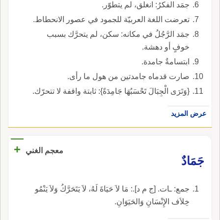
جمَد الفكرُ: انغلق، لم يتطوّر.
تعرضت اللغة العربيّة للجمود في عصور الانحطاط.
جمَد الرَّجُلُ في مكانه: سكن، لم يتحرَّك بسبب
خوفٍ أو دهشة.
ابتسامةٌ جامدة.
صارت قدماه جامدتين من هول ما رأى.
{وَتَرَى الْجِبَالَ تَحْسَبُهَا جَامِدَةً}: ثابتة واقفة لا تتحرّك.
عرض المزيد
+
معجم الغني
جَمَادٌ
جمع: ـات. [ج م د].: مَا لاَ حَيَاةَ لَهُ، لاَ يَتَحَرَّكُ وَلاَ يَنْمُو
خِلاَف الإِنْسَانِ وَالحَيَوَانِ.