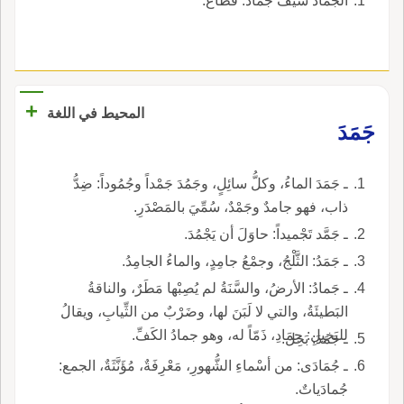
الجَمَّاد سيفٌ جَمَّادٌ: قَطَّاع.
+
المحيط في اللغة
جَمَدَ
ـ جَمَدَ الماءُ، وكلُّ سائِلٍ، وجَمُدَ جَمْداً وجُمُوداً: ضِدُّ
ذاب، فهو جامدٌ وجَمْدٌ، سُمِّيَ بالمَصْدَرِ.
ـ جَمَّد تَجْميداً: حاوَلَ أن يَجْمُدَ.
ـ جَمَدُ: الثَّلْجُ، وجمْعُ جامِدٍ، والماءُ الجامِدُ.
ـ جَمادُ: الأرضُ، والسَّنَةُ لم يُصِبْها مَطَرٌ، والناقةُ
البَطيئَةُ، والتي لا لَبَنَ لها، وضَرْبٌ من الثِّيابِ، ويقالُ
للبَخيلِ: جمادِ، ذَمّاً له، وهو جمادُ الكَفِّ.
ـ جَمَدَ: بَخِلَ.
ـ جُمَادَى: من أسْماءِ الشُّهورِ، مَعْرِفَةٌ، مُؤَنَّثَةٌ، الجمع:
جُمادَياتٌ.