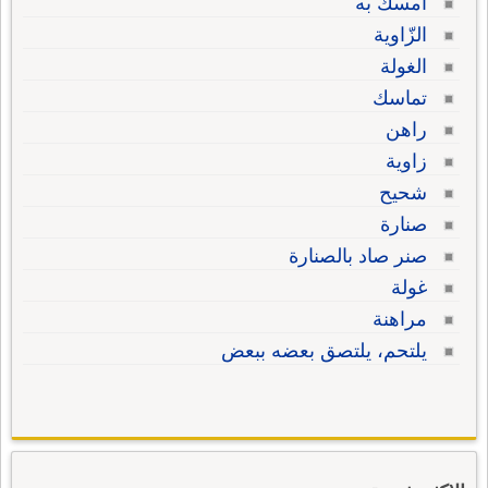
أمسك به
الزّاوية
الغولة
تماسك
راهن
زاوية
شحيح
صنارة
صنر صاد بالصنارة
غولة
مراهنة
يلتحم، يلتصق بعضه ببعض