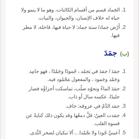
الجَماد قسم من أقسام الكائنات، وهو ما لا ينمو ولا
حياة له خلاف الإنسان، والحيوان، والنبات.
أَرْض جماد/ سنة جماد: لا حياة فيها، قاحلة، لا مطر
فيها.
جمَدَ
(ب)
جمَدَ / جمَدَ في يَجمُد ، جُمودًا وجَمْدًا ، فهو جامِد
وجَمْد وجَمود ، والمفعول مَجْمُود فيه.
جمَدَ الماءُ ونحوُه صلُب، تماسكت أجزاؤُه فصار
جليدًا، عكسه سال أو ذاب.
جمَد الدَّمُ في عروقه: خاف.
جمَدت العينُ: قلَّ دمعُها وقد يكون ذلك كنايةً عن
قسوة القلب.
أعينيَّ جُودا ولا تجْمُدا. .. ألا تبكيان لصخر النَّدى.