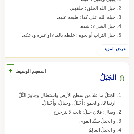
جبل الله الخلق : خلقهم.
جبله الله على كذا : طبعه عليه.
جبل الشيء : شده.
جبل التراب أو نحوه : خلطه بالماء أو غيره ودعكه.
عرض المزيد
+
المعجم الوسيط
الجَبَلُ
(أ)
الجَبَلُ ما علا من سطح الأَرض واستطال وجاوَزَ التَّلَّ
ارتفاعًا. والجمع : أَجْبُلٌ، وجبَالٌ، وأَجْبَالٌ.
ويقال: فلان جبلٌ: ثابت لا يتزحزح.
و الجَبَلُ سيِّد القوم.
و الجَبَلُ العالِمُ.