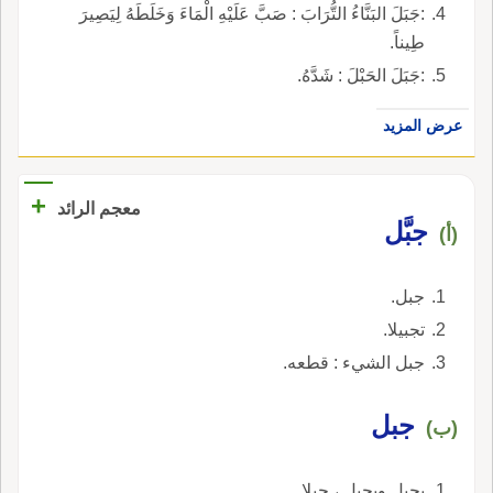
:جَبَلَ البَنَّاءُ التُّرَابَ : صَبَّ عَلَيْهِ الْمَاءَ وَخَلَطَهُ لِيَصِيرَ
طِيناً.
:جَبَلَ الحَبْلَ : شَدَّهُ.
عرض المزيد
+
معجم الرائد
جبَّل
(أ)
جبل.
تجبيلا.
جبل الشيء : قطعه.
جبل
(ب)
يجبل ويجبل ، جبلا.