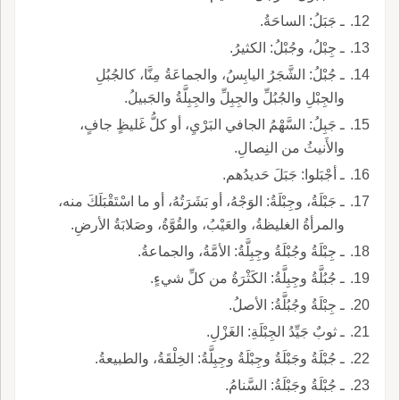
ـ جَبَلُ: الساحَةُ.
ـ جِبْلُ، وجُبْلُ: الكثيرُ.
ـ جُبْلُ: الشَّجَرُ اليابِسُ، والجماعَةُ مِنَّا، كالجُبُلِ
والجِبْلِ والجُبُلِّ والجِبِلِّ والجِبِلَّةُ والجَبيلُ.
ـ جَبِلُ: السَّهْمُ الجافي البَرْيِ، أو كلُّ غَليظٍ جافٍ،
والأَنيثُ من النِصالِ.
ـ أجْبَلوا: جَبَلَ حَديدُهم.
ـ جَبْلَةُ، وجِبْلَةُ: الوَجْهُ، أو بَشَرَتُهُ، أو ما اسْتَقْبَلَكَ منه،
والمرأةُ الغليظةُ، والعَيْبُ، والقُوَّةُ، وصَلابَةُ الأرضِ.
ـ جِبْلَةُ وجُبْلَةُ وجِبِلَّةُ: الأمَّةُ، والجماعةُ.
ـ جُبُلَّةُ وجِبِلَّةُ: الكَثْرَةُ من كلِّ شيءٍ.
ـ جِبْلَةُ وجُبُلَّةُ: الأصلُ.
ـ ثوبٌ جَيِّدُ الجِبْلَةِ: الغَزْلِ.
ـ جُبْلَةُ وجَبْلَةُ وجِبْلَةُ وجِبِلَّةُ: الخِلْقَةُ، والطبيعةُ.
ـ جُبْلَةُ وجَبْلَةُ: السَّنامُ.