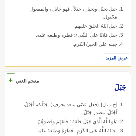
جبَلَ يَجبُل ويَجبِل ، جَبْلاً ، فهو جابِل ، والمفعول
مَجْبول.
جبَل اللهُ الخلقَ خلقهم.
جبَل فلانًا على الشَّيء: فطره وطبعه عليه.
جبله على الخير/ الكرم.
عرض المزيد
+
معجم الغني
جَبَلَ
[ج ب ل]. (فعل: ثلاثي متعد بحرف ). جَبَلْتُ، أَجْبُلُ،
اُجْبُلْ، مصدر جَبْلٌ.
:هُوَ اللَّهُ الَّذِي جَبَلَ خَلْقَهُ : خَلَقَهُمْ وَفَطَرَهُمْ.
:جَبَلَهُ اللَّهُ عَلَى الكَرَمِ : فَطَرَهُ وَطَبَعَهُ عَلَيْهِ.