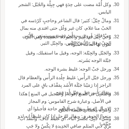
وكل أُمَّة مضت على حِدَةٍ فهي جِبِلَّة والجُبْل: الشجر
اليابس.
ومالٌ جِبْلٌ: كثير؛ قال الشاعر وحاجبٍ كَرْدَسه في
الحَبْ منا غلام، كان غير وَغْل حتى افتدى منه بمال
جِبْ قال: وروي بيت أَبي ذؤيب ويستمتعن بالأَنَس
وحَيٌّ جِبْل أَي كَثِير والجَبُولاء: العَصِيدة وهي التي
الجِبْ وقال: الأَنَسُ الإِنْس، والجِبْل الثير.
تقول لها العامة الكَبُولاء.
والجَبْل والجِبْلة: الوجه، وقيل ما استقبلك، وقيل
جَبْلة الوجه بَشَرته.
ورجل جَبْ الوجه: غليظ بشرة الوجه.
ورجل جَبْل الرأْس: غليظ جِلْدة الرأْس والعظام قال
الراجز إِذا رَمَيْنا جَبْلَة الأَشَد بِمَقْذَف باقٍ على المرد
ويقال: أَنت جَبِل وجَبْل أَي قبيح.
والمُجْبِل في المنع (قوله [ والمجبل في المنع ] هكذا
في الأصل، وعبارة شرح القاموس: وم المجاز
الاجبال المنع، ويقال سألناهم حاجة فأجبلوا أي
وامرأَة مِجْبا أَي غليظة الخَلْق.
منعوا) الجوهري: ويقال للرجل إِذا كان غليظاً إِنه لذو
وشيء جَبِل، بكسر الباء، أَي غليظ جاف؛ وأَنشد اب
جِبْلة.
بري لأَبي المثلم صافي الحَدِيدةِ لا نِكْسٌ ولا جَبِ