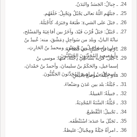
ـ جِبالُ: الجَسَدُ والبَدَنُ.
ـ جَبَلَهُم اللّهُ تعالى يَجْبُلُ ويَجْبِلُ: خَلَقَهُم.
ـ جَبَلَ على الشيءِ: طَبَعَهُ وجَبَرَهُ، كأَجْبَلَهُ.
ـ جُبَيْلُ: جَبَلٌ قُرْبَ فَيْدَ، وآخَرُ بين أفاعِيَةَ والمَسْلح،
نباتُهُ البانُ، وبلد من سَواحِلِ دِمَشْقَ، منه: عُبيدُ بنُ
خِيارٍ، وإسماعيلُ بنُ حُصَيْنٍ، ومحمدُ بنُ الحَارِثِ،
ـ رُضا بنُ جُبَيْلٍ: في قُضاعَةَ.
وأبو سعيدٍ المُحَدِّثونَ الجُبَيْليُّونَ.
ـ جَبُّلُ: قرية بشاطِئِ دِجْلَةَ، منها: موسى بنُ
إسماعيل، والحَكَمُ بنُ سليمانَ، وأحمدُ بنُ حَمْدانَ،
وإسحاقُ بنُ إبراهيمَ المُحَدِّثونَ الجَبُّليُّونَ.
ـ ذو جِبْلَةَ: موضع باليمنِ.
ـ جُبْلَةُ: بلد بين عَدَنَ وصَنْعاءَ.
ـ جَبيلَةُ: القبيلةُ.
ـ جُبُلَّةُ: السَّنَةُ المُجْدِبَةُ.
ـ تَجْبيلُ: التَّقْطيعُ.
ـ تَجَبَّلَ ما عندَه: اسْتَنْظَفَه.
ـ امرأةٌ جَبْلَةٌ ومِجْبالٌ: غليظةٌ.