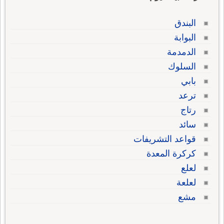
البندق
البوابة
الدمدمة
السلوك
بابي
ترعد
رتاج
سائد
قواعد التشريفات
كركرة المعدة
لعلع
لعلعة
مشع