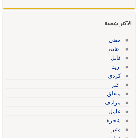
الاكثر شعبية
معنى
إعادة
قابل
أريد
كردي
أكثر
متعلق
مرادف
عامل
شجرة
مثير