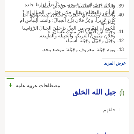
ورجُل جَبِيل الوجْه: قبيحه، وهو أَيضاً الغليظ جلدة
والجَبْل: القَدَ العظيم؛ هذه عن أَبي حنيفة.
الرأْس والعظام ويقال: فلان جَبَل من الجِبال إِذا
وأَجْبَلْته وجَبَلْته أَي أَجْبَرْته والجَبَلان: جَبَلا طَيِّءٍ أَجَأٌ
كان عَزِيزاً، وعِزُّ فلان يَزْحَ الجِبالَ؛ وأَنشد أَلِلبأْسِ أَم
وسَلْمَى.
للجُودِ أَم لِمَقَاوِمٍ من العِزِّ، يَزْحَمْنَ الجِبالَ الرَّوَاسِيا
وجبَلَة ابن الأَيْهَم آخر ملوك غَسان.
وفلان مَيْمونُ العَريكة والجَبِيلة والطَّبِيعة.
وجَبَلٌ وجُبَيْلٌ وجَبَلة: أَسماء.
ويوم جَبَلة: معروف وجَبَلة: موضع بنجد.
عرض المزيد
+
مصطلحات عربية عامة
جبل الله الخلق
(أ)
خلقهم.