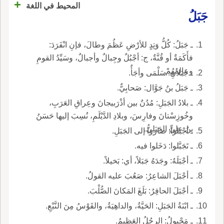
+
المحيط في اللغة
جَبَلُ
ـ جَبَلُ: كُلُّ وَتِدٍ للأرْضِ عَظُمَ وطالَ، فإنِ انْفَرَدَ:
فأَكَمَةٌ أو قُنَّةٌ، ج: أجْبُلٌ وجِبالٌ وأجبالٌ، وسَيِّدُ القومِ
وعالِمُهُمْ.
ـ جَبَلانِ: سَلْمَى وأجَأٌ.
ـ جَبَلُ بنُ جَوَّال: صَحابِيٌّ.
ـ بلادُ الجَبَلِ: مُدُنٌ بين أذْرَبيجانَ وعِراقِ العَرَبِ،
وخُوزِسْتانَ وفارِسَ، وبلادِ الدَّيْلَمِ، نُسِبَ إليها حَسَنُ
بنُ علِيٍّ الجَبَلِيُّ.
ـ أجْبَلوا: صاروا إلى الجَبَلِ.
ـ تَجَبَّلوا: دَخَلوا فيه.
ـ أجْبَلَهُ: وجَدَهُ جَبَلاً، أي: بَخيلاً.
ـ أجْبَلَ الشاعِرُ: صَعُبَ عليه القولُ.
ـ أجْبَلَ الحافِرُ: بَلَغَ المَكانَ الصُّلْبَ.
ـ ابْنَةُ الجَبَلِ: الحَيَّةُ، والداهِيَةُ، والقَوْسُ مِنَ النَّبْعِ.
ـ مَجْبولُ: الرجُلُ العَظيمُ.