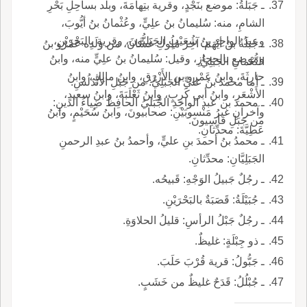
ـ جَبَلَةُ: موضع بنَجْدٍ، وقرية بتِهامَةَ، وبلد بساحِلِ بَحْرِ
الشامِ، منه: سُليمانُ بنُ علِيٍّ، وعُثْمانُ بنُ أيُّوبَ،
وعبدُ الواحِد بنُ شُعَيْبٍ الجَبَلِيُّونَ، وقرية بالبَحْرَيْنِ،
ـ جَبَلَةُ بنُ أيْهَمَ: آخِرُ مُلُوكِ غَسَّانَ، من وَلَدِه عَمْرُو بنُ
وموضع بالحجازِ، وقيل: سُليمانُ بنُ علِيٍّ منه، وابنُ
النُّعْمانِ الجَبَلِيُّ.
حارِثَةَ، وابنُ عَمْرِو بنِ الأَزْرَقِ، وابنُ مالِكٍ، وابنُ
ـ أما محمدُ بنُ عليٍّ الجَبَلِيُّ: من جَبَلِ الأنْدَلُسِ.
الأَشْعَرِ، وابنُ أبي كَرِبٍ، وابنُ ثَعْلَبَةَ، وابنُ سعيدٍ،
ـ محمد بن عبد الواحِدِ الجَّبَليُ الحافِظُ ضِياءُ الدينِ:
وآخرانِ غيرُ مَنْسوبَيْنِ: صحابيونَ، وابنُ سُحَيْمٍ، وابنُ
من جَبَلِ قاسِيونَ.
عَطِيَّةَ: محدِّثانِ.
ـ محمدُ بنُ أحمدَ بنِ عليٍّ، وأحمدُ بنُ عبدِ الرحمنِ
الجَبَلِيَّانِ: محدِّثانِ.
ـ رجُلٌ جَبيلُ الوَجْهِ: قَبيحُه.
ـ جُبَيْلَةُ: قَصَبَةٌ بالبَحْرَيْنِ.
ـ رجُلٌ جَبْلُ الرأسِ: قليلُ الحلاوَةِ.
ـ ذو جِبْلَةٍ: غليظٌ.
ـ جَبُّولُ: قرية قُرْبَ حَلَبَ.
ـ جُبْلُلُ: قَدَحٌ غليظٌ من خَشَبٍ.