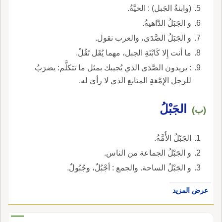
(وابنةُ الجَبل) : الحيَّةُ.
و الجَبَلُ الدَّاهيةُ.
و الجَبَلُ الصَّدَى، والعرب تقول.
ما أنت إِلا كَابْنَةِ الجبل، مهما يُقَل تَقُلْ.
: يريدون الصَّدَى الذي يُجيبك بمثل ما تتكلَّم: يضرَبُ
للرجل الإِمَّعَةِ المتابع الذي لا رأيَ له.
الجَبْلُ
(ب)
الجَبْلُ الأُمَّةُ.
و الجَبْلُ الجماعة من الناس.
و الجَبْلُ الساحة. والجمع : أجْبُلٌ، وجُبُولٌ.
عرض المزيد