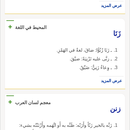
عرض المزيد
+
المحيط في اللغة
زَنَا
ـ زَنَا زُنُوًّا: ضاقَ، لغةٌ في الهَمْزِ.
ـ زنَّى عليه تَزْنِيَةً: ضيَّقَ.
ـ وِعاءٌ زَنِيٌّ: ضَيِّقٌ.
عرض المزيد
+
معجم لسان العرب
زنن
زَنَّه بالخير زَنّاً وأَزَنّه: ظَنَّه به أَو اتَّهَمه وأَزْنَنْتُه بشيء: