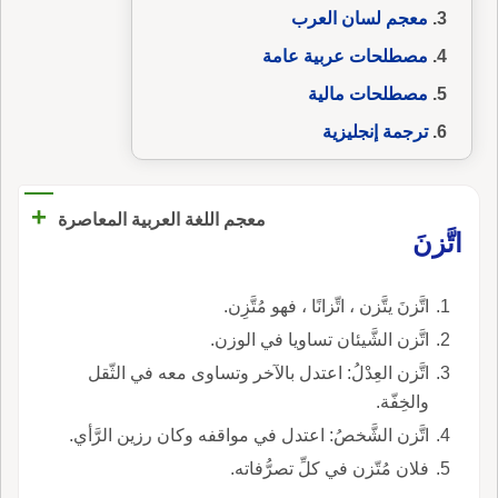
معجم لسان العرب
مصطلحات عربية عامة
مصطلحات مالية
ترجمة إنجليزية
+
معجم اللغة العربية المعاصرة
اتَّزنَ
اتَّزنَ يتَّزن ، اتِّزانًا ، فهو مُتَّزِن.
اتَّزن الشَّيئان تساويا في الوزن.
اتَّزن العِدْلُ: اعتدل بالآخر وتساوى معه في الثّقل
والخِفّة.
اتَّزن الشَّخصُ: اعتدل في مواقفه وكان رزين الرَّأي.
فلان مُتّزن في كلِّ تصرُّفاته.