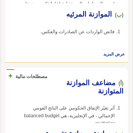
لوضع الميزانيات المستقبلية (عادةً تكون سنوية) و
المراقبة اليومية و تقويم الميزانيات الحالية.---
الموازنة المرئيه
(ب)
(المجال:حاسوب).
فائض الواردات عن الصادرات والعكس.
عرض المزيد
+
مصطلحات مالية
مضاعف الموازنة
(أ)
المتوازنة
أثر تغيّر الإنفاق الحكومي على الناتج القومي
الإجمالي ، في الإنجليزية، هي balanced budget
multiplier.