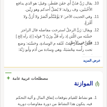
يقال زَنَّ فذَنَّ أَي حَقَنَ فقَطَر، وقيل: هو الذي يدافع
الأَخْبَثَين، وف رواية: لا يُصَلِّ أَحدكم وهو زِنِّين.
وفي الحديث الآخر: لا يَؤُمَّنَّكُم أَنْصَرُ ولا أَزَنُّ ولا
أَفْرَعُ.
ويقال: زَنَّ الرجلُ استرخت مفاصله قال الراجز
حَسَّبَه من اللّبَن إذ رآه قَلَّ وزَنّ (* قوله [ إذ رآه إلخ ]
هكذا في الأصل.
اللّبن: مصدر لَبِنَتْ عُنُقه م الوِسادةِ، وحَسَّبَه: وضع
تحت رأْسه مِحْسَبَةً، وهي وِسادة من أَدَم وأَبو زَنَّةَ:
كنية القرد.
عرض المزيد
+
مصطلحات عربية عامة
الموازنة
(أ)
هو نشاط للقيام بتوقعات إنفاق المال و آلية التحكم
فيه. يتكون هذا النشاط من دورة مفاوضات دورية