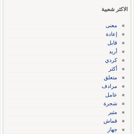
الاكثر شعبية
معنى
إعادة
قابل
أريد
كردي
أكثر
متعلق
مرادف
عامل
شجرة
مثير
قماش
جهاز