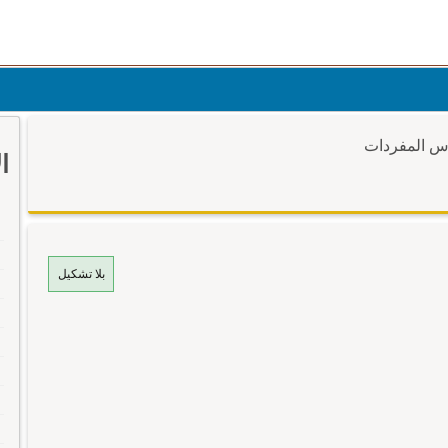
وس المفردات
ا
بلا تشكيل