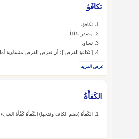
تكافَؤ
تكافؤ.
مصدر تكافأ.
تساو.
[ تكافؤ الفرص ] : أن تعرض الفرص متساوية أمام
عرض المزيد
الكَفأَةُ
الكَفأَةُ (بضم الكاف وفتحها) الكَفأَةُ كَفْأَهُ الشيءِ