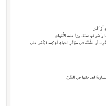
أَوْ أكْثَرَ.
دَها وأصْوافَها سَنَةً، ورَدَّ عليه الأُمَّهاتِ.
ِه، أَو الشُّقَّةُ في مؤَخَّرِ الخباءِ، أَوْ كِساءٌ يُلْقَى على
ُساوِيةٌ لصاحِبَتها في السِّنِّ.