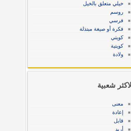
خيلي متعلق بالخيل
روسم
فرسي
فكرة أو صيغة مبتذلة
كويتي
كويتية
ولادة
لاكثر شعبية
معنى
إعادة
قابل
أريد