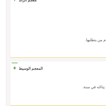
معجم الرائد
 من يتطلبها.
+
المعجم الوسيط
: نِتاجُه في سنة.