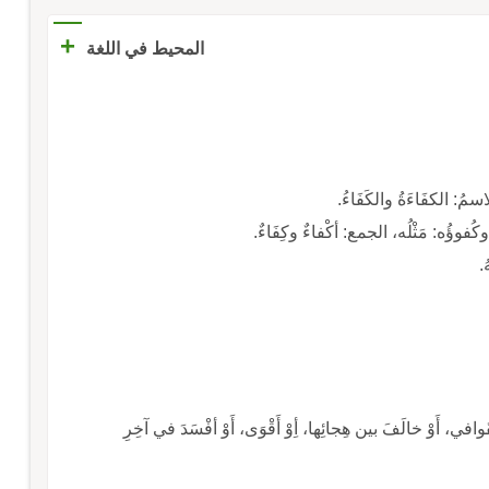
+
المحيط في اللغة
مُ: الكفَاءَةُ والكَفَاءُ.
 وكُفوؤُه: مَثْلُه، الجمع: أكْفاءٌ وكِفَاءٌ.
ُ.
َوافي، أَوْ خالَفَ بين هِجائِها، أِوْ أَقْوَى، أَوْ أفْسَدَ في آخِرِ