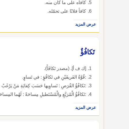
كافأه على ما كان منه.
كافأ فلانًا على تحمّله.
عرض المزيد
تَكافُؤٌ
[ك ف أ]. (مصدر تَكافَأَ).
:قُوَّةُ الفَريقَيْنِ في تَكافُؤٍ : في تَساوٍ.
:تَكافُؤُ الفُرَصِ : تَساوِيها حَسَبَ كِفايَةِ مَنْ يَرْغَبُ 
:تَكافُؤُ الْمُرَبَّعِ والْمُسْتَطيلِ مِساحَةً : لَهُما المِساحَة
عرض المزيد