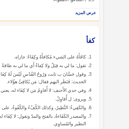
عرض المزيد
كفأ
كافَأَهُ على الشيء مُكافأَةً وكِفَاءً: جازاه.
تقول: ما لي به قِبَلٌ ولا كِفاءٌ أَي ما لي به طاقةٌ عل
وقول حَسَّانَ ب ثابت وَرُوحُ القُدْسِ لَيْسَ لَهُ كِ
الحديث: فَنَظَر اليهم فقال: مَن يُكافِئُ هؤُلاء.
وفي حدي الأَحنف: لا أُقاوِمُ مَن لا كِفَاء له، يعني
ويروى: ل أُقاوِلُ.
والكَفِيءُ: النَّظِيرُ، وكذلك الكُفْءُ والكُفُوءُ، على فُعْل وفُعُولٍ.
والمصدر الكَفَاءةُ، بالفتح والمدّ وتقول: لا كِفَاء
النظير والمُساوِي.