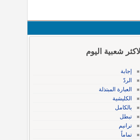
لاكثر شعبية اليوم
إجابة
الردّ
العبارة المبتذلة
الكليشية
بالكامل
تبطل
ترانيم
تماماً