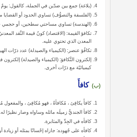
(بلاغة) جمع بين ضدّين في الجملة، كالقول: يومٌ لن
(الفلسفة والتصوُّف) تساوي الحدود أو القضايا منط
(الهندسة) تساوي مساحتي سطحين، أو حجمي 
تكافؤ القيمة: (الاقتصاد) كونُ قيمة النَّقد المعد
المعدن الذي تحتوي عليه.
تكافُؤ عنصر: (الكيمياء والصيدلة) عدد ذرّات الهيدر
إلكترون التَّكافؤ: (الكيمياء والصيدلة) إلكترون ف
كيميائيّة مع ذرّات أخرى.
كافأَ
(ب)
كافأَ يكافِئ ، مُكافأةً ، فهو مُكافِئ ، والمفعول مُك
كافأ الجنديُّ زميلَه ماثله وساواه وصار نظيرًا له.
كافأه في الجِدِّ والمثابرة.
كافأه على جُهوده: جازاه إحْسانًا بمثله أو زيادة أ