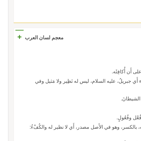
+
معجم لسان العرب
ى أَن أُكافِئَه.
فَاء أَي جبريلُ، عليه السلام، ليس له نَظِير ولا مَثيل وفي
 الشيطانَ.
 له، بالكسر، وهو في الأَصل مصدر، أَي لا نظير له والكُفْءُ: