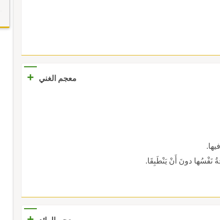
+
معجم الغني
فيها.
ُ نَفْسُها دونَ أَنْ يَنْطَبِقَا.
+