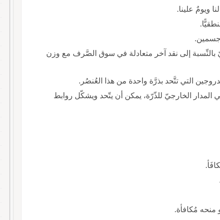
ا ويومٌ علينا.
قيًّا.
جسمين.
نيّ بالنِّسبة إلى نقد آخر متعادلة في سوق الصَّرف مع وزن
وجين التي تتَّحد بذرَّة واحدة من هذا العُنصُر.
ي المدار الخارجيّ للذّرّة، يمكن أن يتّحد ويشكّل روابط
افَأ.
و منحه مُكافأة.