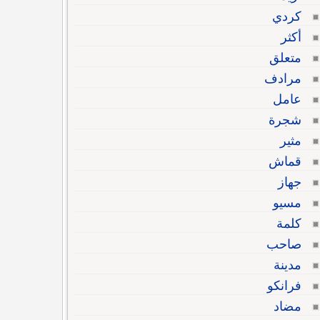
كردي
أكثر
متعلق
مرادف
عامل
شجرة
مثير
قماش
جهاز
مسيو
كلمة
صاحب
مدينة
فرانكو
مضاد