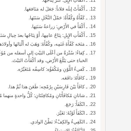
ـ أَكْفَأَتِ الإِبِلُ: كَثُرَ نِتاجُها.
ـ أَكْفَأَتْ إبلَه فلاناً: جَعَلَ له مَنَافعَها.
ـ كَفْأَةُ وكُفْأَةُ: حَمْلُ النَّخْلِ سَنَتَها.
ـ أَكْفَأَ في الأَرْضِ: زراعةُ سَنَتِها.
ـ أَكْفَأَتِ الإِبِلِ: نِتَاجُ عامِها، أَوْ نِتَاجُها بعدَ حِيالِ سَنَةٍ 
ـ مَنَحَه كَفْأَةَ غَنَمِه، وكُفْأَةَ: وَهَبَ له أَلْبَانَها وأولا
ـ كِفاءُ: سُتْرَةٌ من أعْلَى البَيْتِ إلى أسفله من مُؤَخَّر
الخباءِ حتى يَبْلُغَ الأَرْض، وقد أكْفَأْتُ البَيْتَ.
ـ كَفيءُ اللَّوْنِ ومُكْفَؤُه: كاسِفُه مُتَغَيِّرُه.
ـ كافَأَهُ: دافَعَه.
ـ كافَأَ بَيْنَ فَارِسَيْنِ بِرُمْحِه: طَعَنَ هذا ثُمَّ هذا.
ـ شاتانِ مُكافَأَتَانِ ومُكافِئَتَانِ: كُلُّ واحدةٍ منهما م
ـ انْكَفَأَ: رَجَعَ.
ـ انْكَفَأَ لَوْنُهُ: تَغَيَّرَ.
ـ الكَفِيءُ والكِفْءُ: بَطْنُ الوادي.
ـ التَّكَافُؤُ: الاستواءُ.