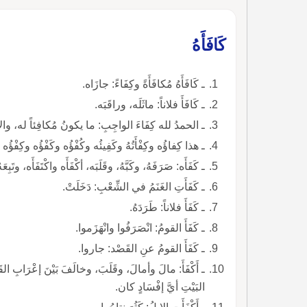
كَافَأَهُ
ـ كَافَأَهُ مُكافَأَةً وكِفَاءً: جازَاه.
ـ كَافَأَ فلاناً: ماثَلَه، وراقَبَه.
ـ الحمدُ لله كِفَاءَ الواجِبِ: ما يكونُ مُكافِئاً له، والاس
ـ هذا كِفاؤُه وكِفْأَتُهُ وكَفِيئُه وكُفْؤُه وكَفْؤُه وكِفْؤُه
ـ كَفَأَه: صَرَفَهُ، وكَبَّهُ، وقَلَبَه، أكْفَأَه واكْتَفَأَه، وتَبِعَه
ـ كَفَأَتِ الغَنَمُ في الشِّعْبِ: دَخَلَتْ.
ـ كَفَأَ فلاناً: طَرَدَهُ.
ـ كَفَأَ القومُ: انْصَرَفُوا وانْهَزَموا.
ـ كَفَأَ القومُ عنِ القَصْد: جاروا.
ـ أَكْفَأَ: مالَ وأمالَ، وقَلَبَ، وخالَفَ بَيْنَ إعْرَابِ الق
البَيْتِ أيَّ إفْسَادٍ كان.