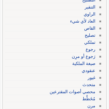
التصليح
التنقير
الراوي
العاد لأي شيء
القاص
تصليح
تملكي
رجوع
رَجوع أو مرِن
صيغة الملكية
عنقودي
غيور
متحدث
محصي أصوات المقترعين
مُخَطَّط
مرن