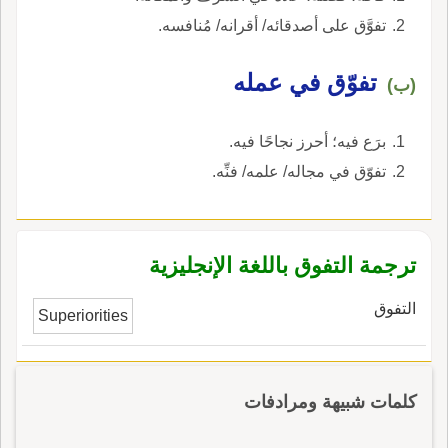
تفوَّق على أصدقائه/ أقرانه/ مُنافسه.
تفوّق في عمله
(ب)
برَع فيه؛ أحرز نجاحًا فيه.
تفوّق في مجاله/ علمه/ فنِّه.
ترجمة التفوق باللغة الإنجليزية
التفوق
Superiorities
كلمات شبيهة ومرادفات