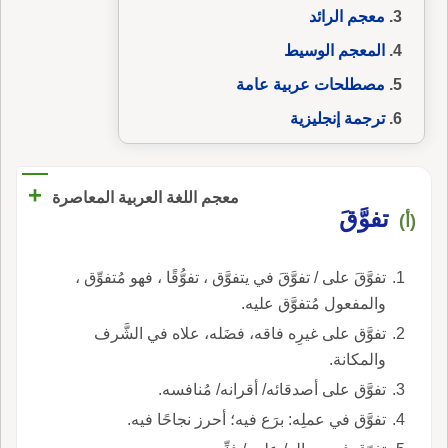
معجم الرائد
المعجم الوسيط
مصطلحات عربية عامة
ترجمة إنجليزية
+
معجم اللغة العربية المعاصرة
تفوَّقَ
(أ)
تفوَّقَ على / تفوَّقَ في يتفوَّق ، تفوُّقًا ، فهو مُتفوِّق ،
والمفعول مُتفوَّق عليه.
تفوَّق على غيرِه فاقه، فضَله، علاه في الشَّرف
والمكانة.
تفوَّق على أصدقائه/ أقرانه/ مُنافسه.
تفوَّق في عملِه: برَع فيه؛ أحرز نجاحًا فيه.