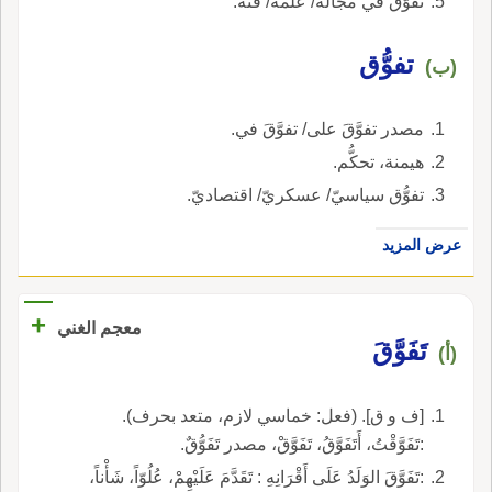
تفوّق في مجاله/ علمه/ فنِّه.
تفوُّق
(ب)
مصدر تفوَّقَ على/ تفوَّقَ في.
هيمنة، تحكُّم.
تفوُّق سياسيّ/ عسكريّ/ اقتصاديّ.
عرض المزيد
+
معجم الغني
تَفَوَّقَ
(أ)
[ف و ق]. (فعل: خماسي لازم، متعد بحرف).
:تَفَوَّقْتُ، أَتَفَوَّقُ، تَفَوَّقْ، مصدر تَفَوُّقٌ.
:تَفَوَّقَ الوَلَدُ عَلَى أَقْرَانِهِ : تَقَدَّمَ عَلَيْهِمْ، عُلُوّاً، شَأْناً،