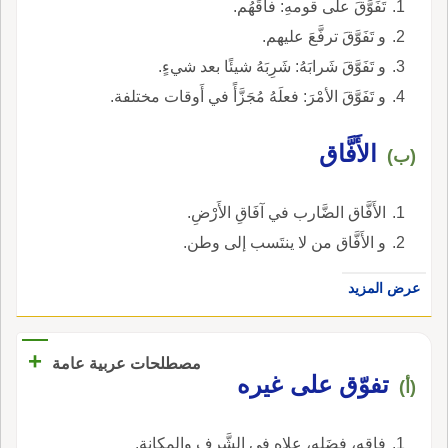
تَفَوَّقَ على قومهِ: فاقَهُم.
و تَفَوَّقَ ترفَّعَ عليهم.
و تَفَوَّقَ شَرابَهُ: شَرِبَهُ شيئًا بعد شيءٍ.
و تَفَوَّقَ الأمْرَ: فعلَهُ مُجَزَّأً في أَوقات مختلفة.
الأَفَّاق
(ب)
الأَفَّاق الضَّارب في آفَاقِ الأَرْضِ.
و الأَفَّاق من لا ينتَسب إلى وطن.
عرض المزيد
+
مصطلحات عربية عامة
تفوّق على غيره
(أ)
فاقه، فضَله، علاه في الشَّرف والمكانة.