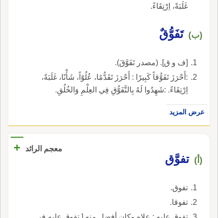
غَلَبَةً، اِرْتِقَاءً.
تَفَوُّقٌ
(ب)
[ف و ق]. (مصدر تَفَوَّقَ).
:أَحْرَزَ تَفَوُّقاً كَبِيرًا : أَحْرَزَ تَقَدُّمًا، عُلُوّاً، شَأْنًا، غَلَبَةً،
اِرْتِقَاءً. :شَهِدُوا لَهُ بِالتَّفَوُّقِ فِي العِلْمِ وَالخُلُقِ.
عرض المزيد
+
معجم الرائد
تفوَّق
(أ)
تفوق.
تفوقا.
تفوق عليه : علاه وكان أفضل منه [ تفوق عليه في