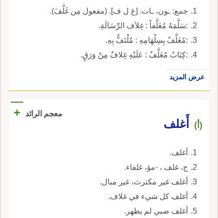
جمع: ـون، ـات. [غ ل ف]. (مفعول مِن غَلَّفَ).
:سَلَّمَهُ مُغَلَّفاً : غِلاَف الرِّسَالَةِ.
:مُغَلَّفٌ بِسِلْهَامِهِ : مُلْتَفٌّ بِهِ.
:كِتَابٌ مُغَلَّفٌ : عَلَيْهِ غِلافٌ مِنْ وَرَقٍ.
عرض المزيد
+
معجم الرائد
أَغلف
(أ)
أغلف.
ج، غلف ، -مؤ، غلفاء.
أغلف غير مكترث، غير مبال.
أغلف كل شيء في غلاف.
أغلف صبي لم يطهر.