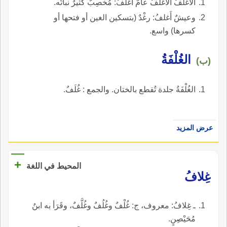
الأَغْلَفُ الأَغْلَفُ عامٌ أَغلفُ: مُخْصِبٌ كثيرٌ نباتُه.
وعيشٌ أَغلفُ: رغْدٌ (بتسكين الغين أو فتحها أو
كسرها) واسع.
الغُلْفَةُ
(ب)
الغُلْفَةُ جلدة تُقطع بالختان. والجمع : غُلَفٌ.
عرض المزيد
+
المحيط في اللغة
غِلافُ
ـ غِلافُ: معروف، ج: غُلْفٌ وغُلُفٌ وغُلَّفٌ، وقَرَأ به ابنُ
مُحَيْصِنٍ.