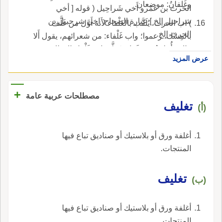
وغَلْفانُ: موضعان.
الحرث بن عَمْرو أَخي شَراحِيل ( قوله [ أخي
شراحيل إلخ ] عبارة الصحاح: اخي شرحبيل بن
) اب الحرث، يُلَقَّب بالغَلْفاء لأَنه أَوَّل من غَلَّفَ
الحرث إلخ.
بالمِسْك، زعموا؛ واب غَلْفاء: من شعرائهم، يقول أَلا
قالت أُمامةُ يَوْمَ غَوْلٍ تَقَطَّعَ بابن غَلْفاء الحِبال.
عرض المزيد
+
مصطلحات عربية عامة
تغليف
(أ)
أغلفة ورق أو بلاستيك أو صناديق تباع فيها
المنتجات.
تغليف
(ب)
أغلفة ورق أو بلاستيك أو صناديق تباع فيها
المنتجات.