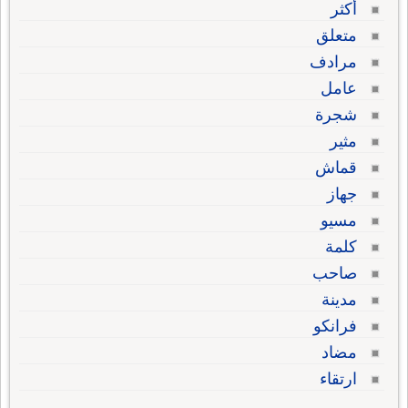
أكثر
متعلق
مرادف
عامل
شجرة
مثير
قماش
جهاز
مسيو
كلمة
صاحب
مدينة
فرانكو
مضاد
ارتقاء