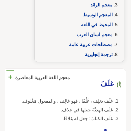
معجم الرائد
المعجم الوسيط
المحيط في اللغة
معجم لسان العرب
مصطلحات عربية عامة
ترجمة إنجليزية
+
معجم اللغة العربية المعاصرة
غلَفَ
(أ)
غلَفَ يَغلِف ، غَلْفًا ، فهو غالِف ، والمفعول مَغْلوف.
غلَف الهديَّةَ جعلها في غِلاف.
غلَف الكتابَ: جعل له غِلافًا.