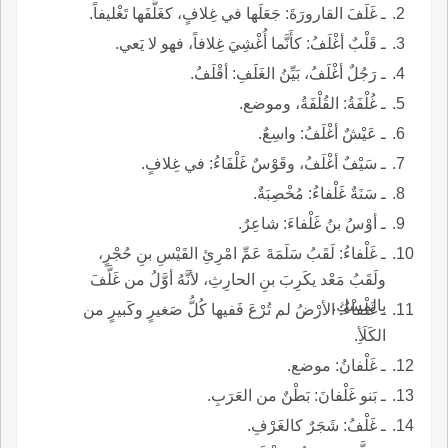
ـ غَلَفَ القارورَةَ: جَعَلَها في غِلافٍ، كغَلَّفَها تَغْليفاً.
ـ قَلْبٌ أغْلَفُ: كأَنَّما أُغْشِيَ غِلافاً، فهو لا يَعي.
ـ رَجُلٌ أغْلَفُ، بَيِّنُ الغَلَفِ: أقْلَفُ.
ـ غُلْفَةُ: القُلْفَةُ، وموضع.
ـ عَيْشٌ أغْلَفُ: واسِعٌ.
ـ سَيْفٌ أغْلَفُ، وقَوْسٌ غَلْفَاءُ: في غِلافٍ.
ـ سَنَةٌ غَلْفاءُ: مُخْصِبَةٌ.
ـ أوْسُ بنُ غَلْفاءَ: شاعِرٌ.
ـ غَلْفاءُ: لَقَبُ سَلَمَةَ عَمِّ امْرِئِ القَيْسِ بنِ حُجْرٍ،
ولَقَبُ مَعْد يكَرِبَ بنِ الحارِثِ، لأنَّهُ أوَّلُ من غَلَّفَ
بالمِسْكِ.
ـ غَلْفاءُ: الأرْضُ لم تُرْعَ فَفيها كُلُّ صَغيرٍ وكَبيرٍ من
الكَلَأِ.
ـ غَلْفانُ: موضع.
ـ بَنو غَلْفانَ: بَطْنٌ من العَرَبِ.
ـ غَلْفُ: شَجَرٌ كالغَرْفِ.