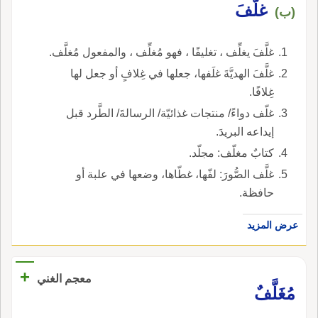
غلَّفَ
(ب)
غلَّفَ يغلِّف ، تغليفًا ، فهو مُغلِّف ، والمفعول مُغلَّف.
غلَّفَ الهديَّةَ غلَفها، جعلها في غِلافٍ أو جعل لها
غِلافًا.
غلّف دواءً/ منتجات غذائيّة/ الرسالةَ/ الطَّرد قبل
إيداعه البريدَ.
كتابٌ مغلّف: مجلّد.
غلَّف الصُّورَ: لفّها، غطّاها، وضعها في علبة أو
حافظة.
عرض المزيد
+
معجم الغني
مُغَلَّفٌ