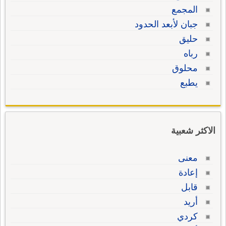
المجمع
جبان لأبعد الحدود
حليق
رباه
محلوق
يطبع
الاكثر شعبية
معنى
إعادة
قابل
أريد
كردي