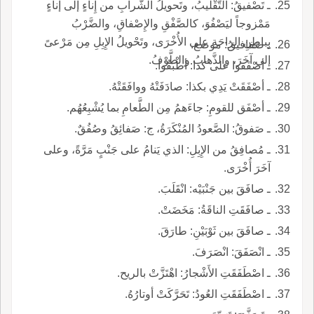
ـ تَصْفيقُ: التَّقْليبُ، وتَحويلُ الشَّرابِ من إِناءٍ إلى إناءٍ
مَمْزوجاً ليَصْفُوَ، كالصَّفْقِ والإِصْفاقِ، والضَّرْبُ
بِباطِنِ الراحَةِ على الأُخْرَى، وتَحْويلُ الإِبِلِ مِن مَرْعىً
ـ صَفافيقُ: موضع.
إلى آخَرَ، والذَّهابُ والطَّوْفُ.
ـ أصْفَقوا على كذا: أطْبَقُوا.
ـ أصْفَقَتْ يَدِي بكذا: صادَفَتْهُ ووافَقَتْهُ.
ـ أصْفَق للقومِ: جاءَهمُ مِن الطَّعامِ بما يُشْبِعُهُم.
ـ صَفوقُ: الصَّعودُ المُنْكَرَةُ، ج: صَفائِقُ وصُفُقٌ.
ـ مُصافِقُ من الإِبِلِ: الذي يَنامُ على جَنْبٍ مَرَّةً، وعلى
آخَرَ أُخْرَى.
ـ صافَقَ بين جَنْبَيْه: انْقَلَبَ.
ـ صافَقَتِ الناقَةُ: مَخَضَتْ.
ـ صافَقَ بين ثَوْبَيْنِ: طارَقَ.
ـ انْصَفَقَ: انْصَرَفَ.
ـ اصْطَفَقَتِ الأَشْجارُ: اهْتَزَّتْ بالريح.
ـ اصْطَفَقَتِ العُودُ: تَحَرَّكَتْ أوتارُهُ.