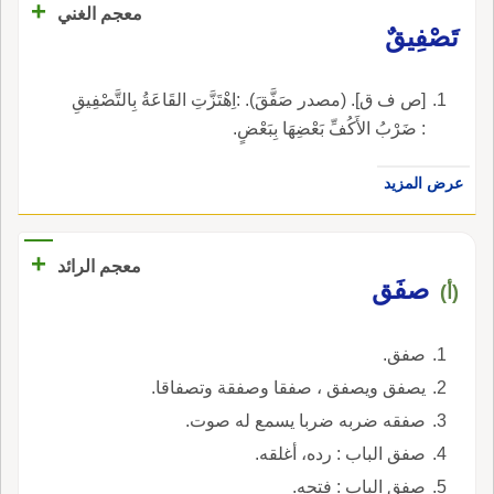
+
معجم الغني
تَصْفِيقٌ
[ص ف ق]. (مصدر صَفَّقَ). :اِهْتَزَّتِ القَاعَةُ بِالتَّصْفِيقِ
: ضَرْبُ الأَكُفِّ بَعْضِهَا بِبَعْضٍ.
عرض المزيد
+
معجم الرائد
صفَق
(أ)
صفق.
يصفق ويصفق ، صفقا وصفقة وتصفاقا.
صفقه ضربه ضربا يسمع له صوت.
صفق الباب : رده، أغلقه.
صفق الباب : فتحه.