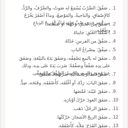
ـ صَفْقُ: الضَّرْبُ يُسْمَعُ له صَوتٌ، والصَّرْفُ، والرَّدُّ،
كالإِصْفاقِ، والناحيةُ، والمَوْضِعُ، وماءٌ أصْفَرُ يَخْرُجُ
من أدِيمٍ جَديدٍ، صُبَّ عليه ماءٌ، أو ريحُ الدِباغِ
ـ صَفْقُ من الجَبَلِ: وَجْهَهُ، أو صَفْحُه.
وطَعْمُه.
ـ صَفْقا العُنُقِ: جانِباهُ.
ـ صَفْقُ من الفرسِ: خَدّاهُ.
ـ صِفْقُ: مِصْراعُ البابِ.
ـ صَفَقَ له بالبيعِ يَصْفِقُه، وصَفَقَ يَدَهُ بالبَيْعَةِ، وصَفَقَ
على يدِه صَفْقاً وصَفْقَةً: ضَرَبَ يَدَهُ على يدِه، وذلك
عندَ وُجوبِ البيع، والاسمُ: الصَّفْقُ والصِفِقَّى.
ـ صَفَقَ الطائرُ بجَناحَيْهِ: ضَرَبَهُما، كصَفَّقَ.
ـ صَفَقَ البابَ: رَدَّهُ، أو أغْلَقَه، كأَصْفَقَه، وفَتَحَه، ضِدٌّ.
ـ صَفَقَ عَيْنَه: غَمَّضَها.
ـ صَفَقَ العودَ: حَرَّكَ أوْتارَه.
ـ صَفَقَ الرجُلُ: ذَهَب.
ـ صَفَقَ الريحُ الأشجارَ: حَرَّكَتْها.
ـ صَفَقَ القَدَحَ: مَلأَه، كأَصْفَقَه.