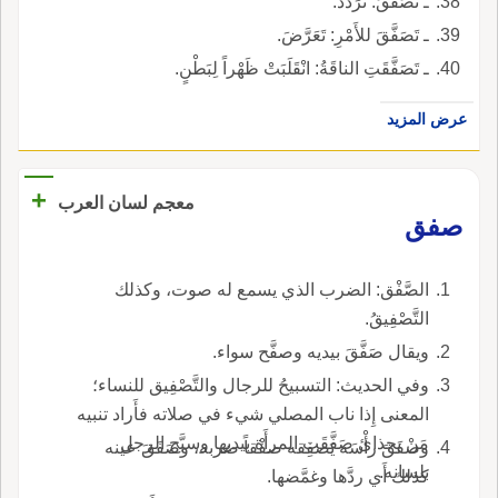
ـ تَصَفَّقَ: تَرَدّدَ.
ـ تَصَفَّقَ للأَمْرِ: تَعَرَّضَ.
ـ تَصَفَّقَتِ الناقَةُ: انْقَلَبَتْ ظَهْراً لِبَطْنٍ.
عرض المزيد
+
معجم لسان العرب
صفق
الصَّفْق: الضرب الذي يسمع له صوت، وكذلك
التَّصْفِيقُ.
ويقال صَفَّقَ بيديه وصفَّح سواء.
وفي الحديث: التسبيحُ للرجال والتَّصْفِيق للنساء؛
المعنى إِذا ناب المصلي شيء في صلاته فأَراد تنبيه
مَنْ بحذائ صَفَّقَت المرأَة بيديها وسبَّح الرجل
وصفَقَ رأْسَه يَصفِقه صفْقاً ضربه، وصَفَقَ عينه
بلسانه.
كذلك أَي ردَّها وغمَّضها.