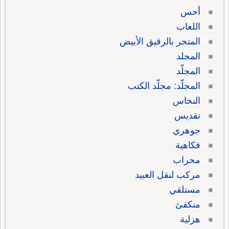
أحس
اللعاب
المتجر بالرقيق الأبيض
المجلد
المجلّد
المجلّد: مجلّد الكتب
النخاس
تقديس
جوهري
فكاهية
محراب
مركب لنقل العبيد
مستلقي
منكفئ
هزلية