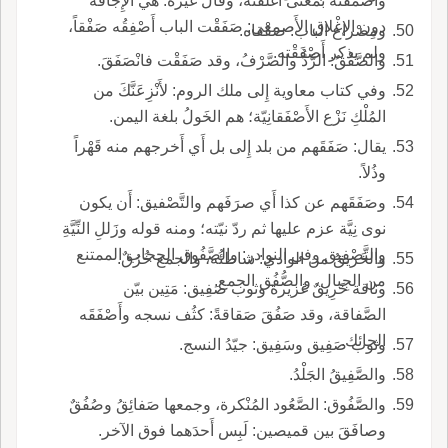
وأَصْمَقْته بمعنى أَغْلَقْته، وقال غيره: هي الإِجافةُ
دون الإغْلاق الأَصمعي: صَفَقْت الباب أَصْفِقُه صَفْقاً،
ومِصْراع الباب: صَفْقاه.
ولم يذكر أَصْفَقْته.
والصَّفْقُ: الرَّدُّ والصَّرْفُ، وقد صَفَقْت فانْصَفَقَ.
وفي كتاب معاوية إِلى ملك الروم: لأَنْزِعَنَّكَ من
المُلْكِ نَزْع الأَصْفَقانِيّة؛ هم الخَولُ بلغة اليمن.
يقال: صَفَقَهم من بلد إِلى بل أَي أَخرجهم منه قَهْراً
وذُلاً.
وصَفَقَهم عن كذا أَي صرَفَهم والتَّصْفيق: أَن يكون
نوى نِيَّة عزم عليها ثم ردّ نيّته؛ ومنه قوله وزَللِ النِّيَّةِ
والتَّصْفِيق وفي النوادر: والصَّفُوق الحجاب الممتنع
والخَريقُ من الوادي: شاطئُه، والجمع خُرُقٌ.
من الجِبال، والصُّفُق الجمع.
وناقة خَرِيقٌ غزيرة وثوب صَفِيق: مَتِين بيّن
الصَّفاقة، وقد صَفُقَ صَقاقةً: كثُف نسجه وأَصْفَقَه
الحائك.
وثوب صَفِيق وسَفِيق: جيّدُ النسج.
والصَّفِيقُ الجَلْدُ.
والصَّفُوق: الصَّعُود المُنْكرة، وجمعها صَفائِقُ وصُفُقٌ
وصافَقَ بين قميصين: لَبِس أَحدَهما فوق الآخر.