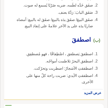
صفَق خَدَّه لطَمه، ضربه ضَرْبًا يُسمع له صوت.
صَفَق البابَ: رَدَّهُ بعنف.
صفَق البيعَ/ صفَقَ يدَه بالبيع/ صفَقَ له بالبيع: أمضاه
ضاربًا يدَه على يد الآخر علامةً على إنفاذ البيع.
اصطفقَ
(ب)
اصطفقَ يَصطفق ، اصْطِفاقًا ، فهو مُصطفِق.
اصطفق البحرُ تلاطمت أمواجُه.
اصطفقتِ الأشجارُ: اضطربت وتحرّكت.
اصطفقتِ الأيدي: ضربت راحة كلّ منها على
الأخرى.
عرض المزيد