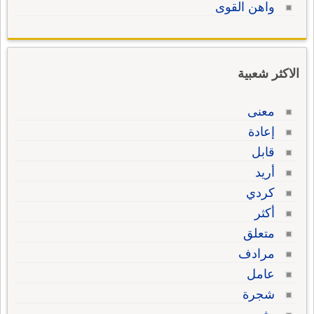
واهن القوى
الاكثر شعبية
معنى
إعادة
قابل
أريد
كردي
أكثر
متعلق
مرادف
عامل
شجرة