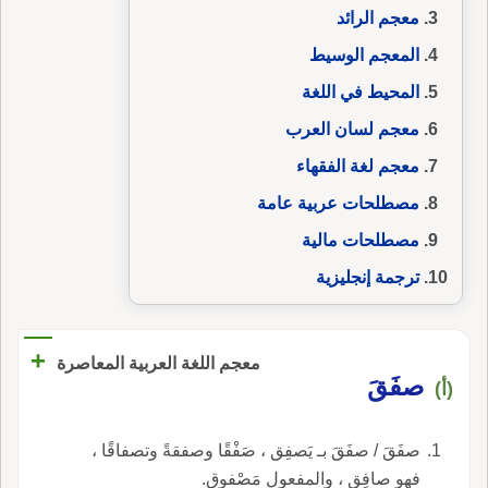
معجم الرائد
المعجم الوسيط
المحيط في اللغة
معجم لسان العرب
معجم لغة الفقهاء
مصطلحات عربية عامة
مصطلحات مالية
ترجمة إنجليزية
+
معجم اللغة العربية المعاصرة
صفَقَ
(أ)
صفَقَ / صفَقَ بـ يَصفِق ، صَفْقًا وصفقةً وتصفاقًا ،
فهو صافِق ، والمفعول مَصْفوق.