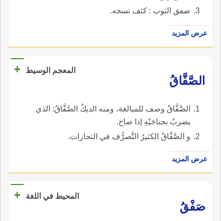
صفق الثوب : كثف نسجه.
عرض المزيد
+
المعجم الوسيط
الصَّفَّاقُ
الصَّفَّاقُ وصف للمبالغة، ومنه الديكُ الصَّفَّاقُ: الذي
يضربُ بجناحَيْهِ إذا صاح.
و الصَّفَّاقُ الكثيرُ التَّصرُّف في التجارات.
عرض المزيد
+
المحيط في اللغة
صَفْقُ