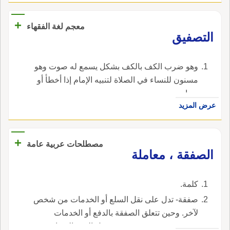
السَّجِيّاتِ خِضْرِم إِذا صَفَقَتْه في الحُروب الصَّوافِق
الطفيل.
وصَفَقْتُ العود إِذا حرّكت أَوْتارَه فاصْطَفَقَ.
+
معجم لغة الفقهاء
‏التصفيق‏
‏وهو ضرب الكف بالكف بشكل يسمع له صوت وهو
مسنون للنساء في الصلاة لتنبيه الإمام إذا أخطأ أو
سها‏.
عرض المزيد
+
مصطلحات عربية عامة
الصفقة ، معاملة
كلمة.
صفقة- تدل على نقل السلع أو الخدمات من شخص
لآخر. وحين تتعلق الصفقة بالدفع أو الخدمات
تسمى صفقة نقدية. وحين يؤجل الدفع إلى تاريخ