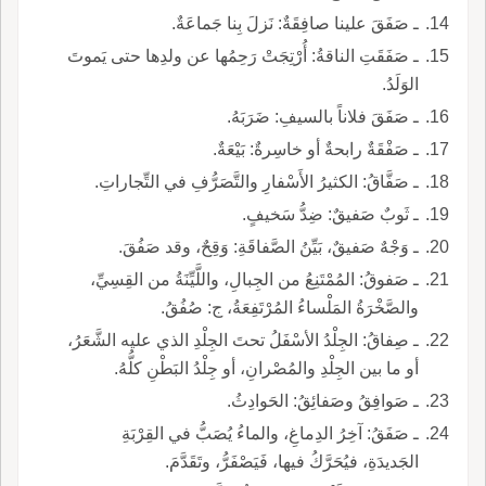
ـ صَفَقَ علينا صافِقَةٌ: نَزلَ بِنا جَماعَةٌ.
ـ صَفَقَتِ الناقةُ: أُرْتِجَتْ رَحِمُها عن ولدِها حتى يَموتَ
الوَلَدُ.
ـ صَفَقَ فلاناً بالسيفِ: ضَرَبَهُ.
ـ صَفْقَةٌ رابحةٌ أو خاسِرةٌ: بَيْعَةٌ.
ـ صَفَّاقُ: الكثيرُ الأَسْفارِ والتَّصَرُّفِ في التِّجاراتِ.
ـ ثَوبٌ صَفيقٌ: ضِدُّ سَخيفٍ.
ـ وَجْهٌ صَفيقٌ، بَيِّنُ الصَّفاقَةِ: وَقِحٌ، وقد صَفُقَ.
ـ صَفوقُ: المُمْتَنِعُ من الجِبالِ، واللَّيِّنَةُ من القِسِيِّ،
والصَّخْرَةُ المَلْساءُ المُرْتَفِعَةُ، ج: صُفُقُ.
ـ صِفاقُ: الجِلْدُ الأسْفَلُ تحتَ الجِلْدِ الذي عليه الشَّعَرُ،
أو ما بين الجِلْدِ والمُصْرانِ، أو جِلْدُ البَطْنِ كلُّهُ.
ـ صَوافِقُ وصَفائِقُ: الحَوادِثُ.
ـ صَفَقُ: آخِرُ الدِماغِ، والماءُ يُصَبُّ في القِرْبَةِ
الجَديدَةِ، فيُحَرَّكُ فيها، فَيَصْفَرُّ، وتَقَدَّمَ.