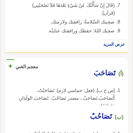
{قَالَ إِنْ سَأَلْتُكَ عَنْ شَيْءٍ بَعْدَهَا فَلاَ تَصْحَبْنِي}
[قرآن].
صحِبتك السَّلامةُ: رافقتك ولازمتك.
صحِبك اللهُ: حفظك ورافقتك عنايتُه.
عرض المزيد
+
معجم الغني
تَصَاحَبَ
(أ)
[ص ح ب]. (فعل: خماسي لازم). تَصَاحَبْتُ،
أَتَصَاحَبُ،تَصَاحَبْ ، مصدر تَصَاحُبٌ. :تَصَاحَبَ الوَلَدَانِ
: تَرَافَقَا.
تَصَاحُبٌ
(ب)