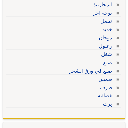
المحاريث
بوجه آخر
تحمل
خديد
دوجان
زغلول
شغل
ضلع
ضلع في ورق الشجر
طمس
ظرف
فضائية
يرث