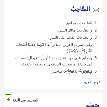
الصَّاحِبُ
(ب)
الصَّاحِبُ المرافق.
و الصَّاحِبُ مالك الشيءِ.
و الصَّاحِبُ القائم على الشيءِ.
وفي التنزيل العزيز: المدثر آية 31وَمَا جَعَلْنَا أَصْحَابَ
النَّارِ إِلاَّ مَلاَئِكَةً ) ).
ويطلق على من اعتنق مذهبًا أو رأيًا؛ فيقال: أصحاب
أبي حنيفة، وأصحاب الشافعي. والجمع : صَحْبٌ،
وأصحابٌ، وصِحاب.
ويقولون: يا صاحِ: يا صَاحِبي.
عرض المزيد
+
المحيط في اللغة
صَحِبَه