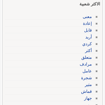
الاكثر شعبية
معنى
إعادة
قابل
أريد
كردي
أكثر
متعلق
مرادف
عامل
شجرة
مثير
قماش
جهاز