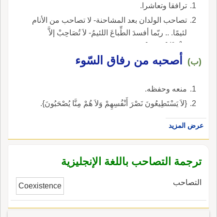
ترافقا وتعاشرا.
تصاحب الولدان بعد المشاحنة- لا تصاحب من الأنام
لئيمًا. .. ربّما أفسدَ الطِّباعَ اللئيمُ- لاَ تُصَاحِبْ إلاَّ
مُؤْمِنًا [حديث].
أصحبه من رفاق السّوء
(ب)
منعه وحفظه.
{لاَ يَسْتَطِيعُونَ نَصْرَ أَنْفُسِهِمْ وَلاَ هُمْ مِنَّا يُصْحَبُونَ}.
عرض المزيد
ترجمة التصاحب باللغة الإنجليزية
التصاحب
Coexistence