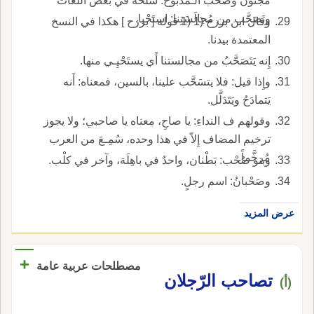
مجنون وصَحَبَ الـمَذْبوحَ: سلَخه في بعض اللغات
وتَصَحَّب من مُجالَسَتِنا: استَحْيا.
وقال ابن برزح (1 (1 قوله [ برزح ] هكذا في النسخ
المعتمدة بيدنا.
إِنه يَتَصَحَّبُ من مجالستنا أَي يستَحْيِـي منها.
وإِذا قيل: فلا يتسَحَّب علينا، بالسين، فمعناه: أَنه
يَتمادَحُ ويَتَدَلَّل.
وقولهم ف النداءِ: يا صاحِ، معناه يا صاحبي؛ ولا يجوز
ترخيم المضاف إِلاّ في هذا وحده، سُمِـعَ من العرب
مُرخَّماً.
وبنو صُحْب: بَطْنان، واحدٌ في باهِلَة، وآخر في كلْب.
وصَحْبانُ: اسم رجلٍ.
عرض المزيد
+
مصطلحات عربية عامة
تصاحب الرّجلان
(أ)