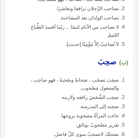
تصاحب الرَّجلان ترافقا وتعاشرا.
تصاحب الولدان بعد المشاحنة.
لا تصاحب من الأنام لئيمًا. .. ربّما أفسدَ الطِّباعَ
اللئيمُ.
لاَ تُصَاحِبْ إلاَّ مُؤْمِنًا [حديث].
صحِبَ
(ب)
صحِبَ يَصحَب ، صَحابةً وصُحبةً ، فهو صاحِب ،
والمفعول مَصْحوب.
صحِب الشَّخصَ رافقه ولازمه.
صحِبه إلى المدرسة.
جاءت المرأةُ مصحوبة بزوجها.
تقرير مَصْحوبٌ بوثائق.
نصحتُك لاتصحبْ سوى كلّ فاضل.