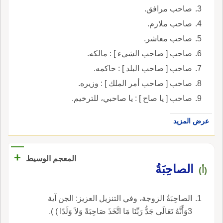
صاحب مرافق.
صاحب ملازم.
صاحب معاشر.
صاحب [ صاحب الشيء ] : مالكه.
صاحب [ صاحب البلد ] : حاكمه.
صاحب [ صاحب أمر الملك ] : وزيره.
صاحب [ يا صاح ] : يا صاحبي، للترخيم.
عرض المزيد
+
المعجم الوسيط
الصاحِبَةُ
(أ)
الصاحِبَةُ الزوجة، وفي التنزيل العزيز: الجن آية
3وَأَنَّهُ تَعَالَى جَدُّ رَبِّنَا مَا اتَّخَذَ صَاحِبَةً وَلاَ وَلَدًا ) ).