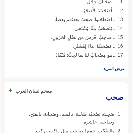
ـ صَحْبانُ: رَجُلٌ.
ـ أَصْحَبُ: الأَصْحَرُ.
ـ اصْطَحَبوا: صحِبَ بعضُهُم بعضاً.
ـ يَتَصَحَّبُ مِنَّا: يَسْتَحي.
ـ صاحِبُ: فَرَسٌ من نَسْلِ الحَرُونِ.
ـ مَصْحَبِيَّةُ: ماءٌ لِقُشَيْرٍ.
ـ هو مِصْحابٌ لنا بما نُحِبُّ: مُنْقَادٌ.
عرض المزيد
+
معجم لسان العرب
صحب
صَحِـبَه يَصْحَبُه صُحْبة، بالضم، وصَحابة، بالفتح،
وصاحبه: عاشره.
والصَّحْب: جمع الصاحب مثل راكب وركب.