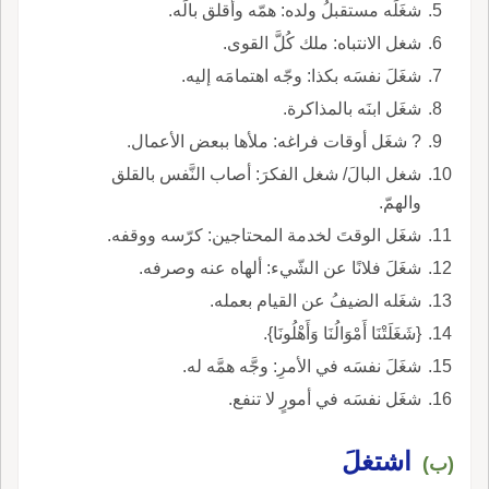
شغَلَه مستقبلُ ولده: همّه وأقلق بالَه.
شغل الانتباه: ملك كُلَّ القوى.
شغَلَ نفسَه بكذا: وجّه اهتمامَه إليه.
شغَل ابنَه بالمذاكرة.
? شغَل أوقات فراغه: ملأها ببعض الأعمال.
شغل البالَ/ شغل الفكرَ: أصاب النَّفس بالقلق
والهمّ.
شغَل الوقتَ لخدمة المحتاجين: كرّسه ووقفه.
شغَلَ فلانًا عن الشّيء: ألهاه عنه وصرفه.
شغَله الضيفُ عن القيام بعمله.
{شَغَلَتْنَا أَمْوَالُنَا وَأَهْلُونَا}.
شغَلَ نفسَه في الأمرِ: وجَّه همَّه له.
شغَل نفسَه في أمورٍ لا تنفع.
اشتغلَ
(ب)