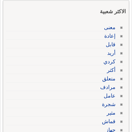
الاكثر شعبية
معنى
إعادة
قابل
أريد
كردي
أكثر
متعلق
مرادف
عامل
شجرة
مثير
قماش
جهاز