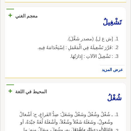
+
معجم الغني
تَشْغِيلٌ
[ش غ ل]. (مصدر شَغَّلَ).
:قَرَّرَ تَشْغِيلَهُ فِي الْمَعْمَلِ : اِسْتِخْدَامَهُ فِيهِ.
: تَشْغِيلُ الآلاَتِ : إِدَارَتُهَا.
عرض المزيد
+
المحيط في اللغة
شُغْلُ
ـ شُغْلُ وشُغُلُ وشَغْلُ وشَغَلُ: ضِدُّ الفَراغِ، ج: أشْغالٌ
وشُغولٌ، وشَغَلَهُ شَغْلاً وشُغْلاً، وأشْغَلَهُ لُغَةٌ جَيِّدَةٌ، أو
قليلةٌ أو رَديئَةٌ، واشْتَغَلَ به، وشُغِلَ، ويقالُ منه: ما
ـ شُغْلٌ شاغِلٌ: مُبالَغَةٌ.