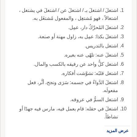
اشتغلَ / اشتغلَ بـ / اشتغلَ عن / اشتغلَ في يشتغل ،
اشتغالاً ، فهو مُشتغِل ، والمفعول مُشتغَل به.
اشتغلَ المُحرِّكُ دار، عمِل.
اشتغلَ بكذا: عمِل به، زاول مهنة أو صنعة.
اشتغل بالتدريس.
اشتغلَ عنه: تلهّى عنه بغيره.
اشتغل كلُّ واحد عن رفيقه بالكسب والمال.
اشتغل قلبُه: تشوَّشت أفكاره.
اشتغلَ الدَّواءُ في جسمه: سَرَى ونجح، أثَّر، فعل
مفعولَه.
اشتغل السمُّ في عروقه.
اشتغلَ في حقله: قام بعمل فيه، مارس فيه جهدًا أو
نشاطاً.
عرض المزيد