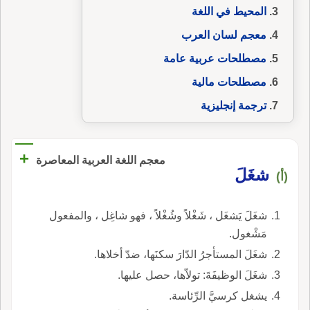
المحيط في اللغة
معجم لسان العرب
مصطلحات عربية عامة
مصطلحات مالية
ترجمة إنجليزية
+
معجم اللغة العربية المعاصرة
شغَلَ
(أ)
شغَلَ يَشغَل ، شَغْلاً وشُغْلاً ، فهو شاغِل ، والمفعول
مَشْغول.
شغَلَ المستأجرُ الدّارَ سكنَها، ضدّ أخلاها.
شغَلَ الوظيفَةَ: تولاّها، حصل عليها.
يشغل كرسيَّ الرِّئاسة.