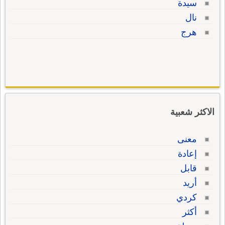
سيدة
نال
هرج
الاكثر شعبية
معنى
إعادة
قابل
أريد
كردي
أكثر