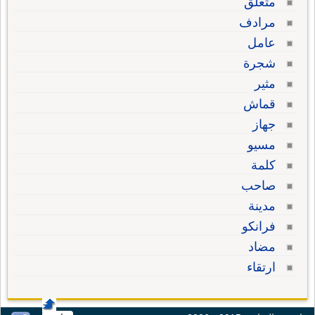
متعلق
مرادف
عامل
شجرة
مثير
قماش
جهاز
مسيو
كلمة
صاحب
مدينة
فرانكو
مضاد
ارتقاء