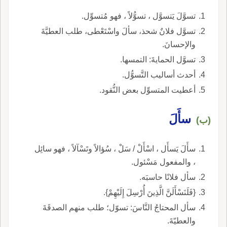
تسوَّلَ يَتسوَّل ، تسوُّلاً ، فهو مُتسوِّل.
تسوَّل فلانٌ شحذ، سألَ واسْتَعْطى، طلب العطيَّةَ
والإحسانَ.
تسوَّل الحمايةَ: التمسها.
أحدث أساليب التَّسوُّل.
أعطيت المتسوِّل بعض النُّقود.
سأَلَ
(ب)
سأَلَ يَسأَل ، اسْأَلْ / سَلْ ، سُؤالاً وتَسْآلاً ، فهو سائِل
، والمفعول مَسْئول.
سأل فلانًا حاسبَه.
{فَلَنَسْأَلَنَّ الَّذِينَ أُرْسِلَ إِلَيْهِمْ}.
سأل المحتاجُ النَّاسَ: تسوّل؛ طلب منهم الصدقَةَ
والعطيّةَ.