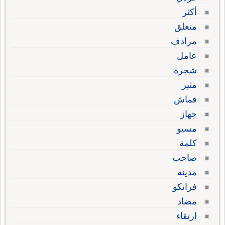
أكثر
متعلق
مرادف
عامل
شجرة
مثير
قماش
جهاز
مسيو
كلمة
صاحب
مدينة
فرانكو
مضاد
ارتقاء