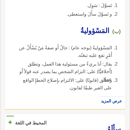
تَسوَّلَ : سَوِل.
و تَسوَّلَ سأَلَ واستعطى.
المَسْؤوليةُ
(ب)
المَسْؤوليةُ (بوجه عام) : حالُ أَو صفةُ مَنْ يُسْأَلُ عن
أَمْرٍ تقع عليه تبعَتُه.
يقال: أنا بريءٌ من مسئولية هذا العمل، وتطلق
(أَخلاقيًّا) على: التزام الشخص بما يصدر عنه قولاً أَو
عملا.
وتطلق (قانونًا) على: الالتزام بإِصلاح الخطإِ الواقع
على الغير طبقًا لقانون.
عرض المزيد
+
المحيط في اللغة
سألَهُ