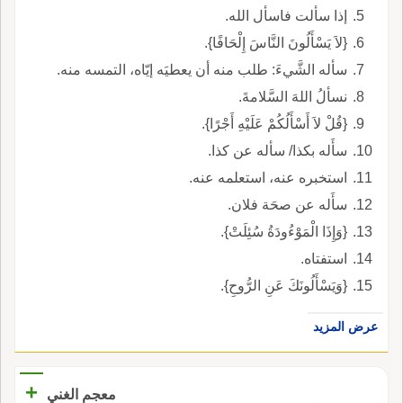
إذا سألت فاسأل الله.
{لاَ يَسْأَلُونَ النَّاسَ إِلْحَافًا}.
سأله الشَّيءَ: طلب منه أن يعطيَه إيّاه، التمسه منه.
نسألُ اللهَ السَّلامةَ.
{قُلْ لاَ أَسْأَلُكُمْ عَلَيْهِ أَجْرًا}.
سأَله بكذا/ سأله عن كذا.
استخبره عنه، استعلمه عنه.
سأَله عن صحَة فلان.
{وَإِذَا الْمَوْءُودَةُ سُئِلَتْ}.
استفتاه.
{وَيَسْأَلُونَكَ عَنِ الرُّوحِ}.
عرض المزيد
+
معجم الغني