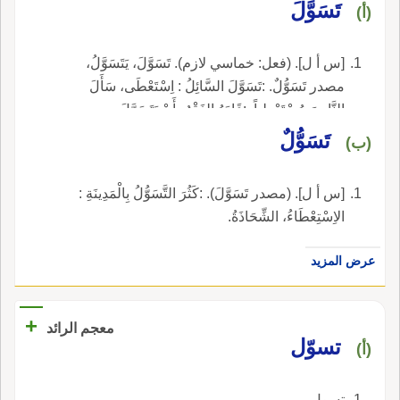
تَسَوَّلَ
(أ)
[س أ ل]. (فعل: خماسي لازم). تَسَوَّلَ، يَتَسَوَّلُ،
مصدر تَسَوُّلٌ. :تَسَوَّلَ السَّائِلُ : اِسْتَعْطَى، سَأَلَ
النَّاسَ مُسْتَعْطِياً. :قَادَهُ الفَقْرُ بِأَنْ يَتَسَوَّلَ.
تَسَوُّلٌ
(ب)
[س أ ل]. (مصدر تَسَوَّلَ). :كَثُرَ التَّسَوُّلُ بِالْمَدِينَةِ :
الاِسْتِعْطَاءُ، الشِّحَاذَةُ.
عرض المزيد
+
معجم الرائد
تسوّل
(أ)
تسول.