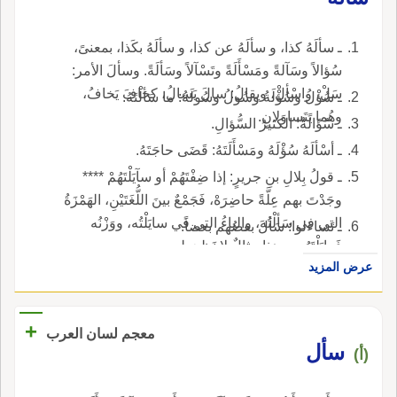
ـ سألَهُ كذا، و سألَهُ عن كذا، و سألَهُ بكَذا، بمعنىً،
سُؤالاً وسَآلةً ومَسْأَلَةً وتَسْآلاً وسَألَةً. وسألَ الأمر:
سَلْ، واسْألْ، ويقالُ: سالَ يَسالُ، كخافَ يَخافُ،
ـ سُؤْلُ وسُؤْلَةُ وسُولُ وسُولَةُ: ما سَألْتَهُ.
وهُما يَتَساوَلانِ.
ـ سُؤَالَةٌ: الكثيرُ السُّؤالِ.
ـ أسْألَهُ سُؤْلَهُ ومَسْأَلَتَهُ: قَضَى حاجَتَهُ.
ـ قولُ بِلالِ بنِ جريرٍ: إذا ضِفْتَهُمْ أو سآيَلْتَهُمْ ****
وجَدْتَ بهم عِلَّةً حاضِرَهْ، فَجَمْعٌ بينَ اللُّغَتَيْنِ، الهَمْزَةُ
التي في سَألْتُه، والياءُ التي في سايَلْتُه، ووَزْنُه
ـ تَساءَلوا: سَألَ بعضُهم بعضاً.
فَعايَلْتَهُم، وهذا مِثالٌ لا نَظيرَ له.
عرض المزيد
+
معجم لسان العرب
سأل
(أ)