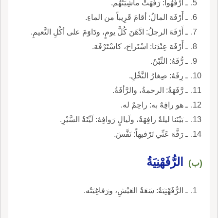
ـ أرْفَهُوا: رَفَهَتْ ماشِيَتُهُم.
ـ أَرْفَهَ المالُ: أقامَ قَرِيباً من الماءِ.
ـ أَرْفَهَ الرجلُ: ادَّهَنَ كُلَّ يومٍ، ودَاوَمَ على أكْلِ النَّعيمِ.
ـ أَرْفَهَ عِنْدَنا: اسْتَراحَ، كاسْتَرْفَهَ.
ـ رُّفَهُ: التِّبْنُ.
ـ رِفَهُ: صِغارُ النَّخْلِ.
ـ رَّفَهَةُ: الرحمةُ، والرَّأفَةُ.
ـ هو رافِهٌ به: راحِمٌ له.
ـ بَيْنَنا ليلةٌ رافِهَةٌ، ولَيالٍ رَوافِهُ: لَيِّنَةُ السَّيْرِ.
ـ رَفَّهَ عَنِّي تَرْفيهاً: نَفَّسَ.
الرُّفَهْنِيَةُ
(ب)
ـ الرُّفَهْنِيَةُ: سَعَةُ العَيْشِ، ورَفاغِيَتُه.