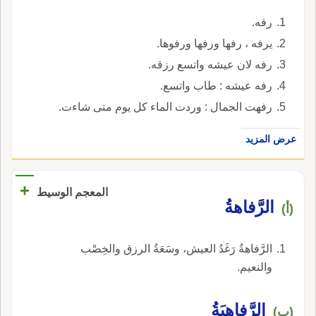
رفه.
يرفه ، رفها ورفها ورفوها.
رفه لان عيشه واتسع رزقه.
رفه عيشه : طاب واتسع.
رفهت الجمال : وردت الماء كل يوم متى شاءت.
عرض المزيد
+
المعجم الوسيط
الرَّفاهةُ
(أ)
الرَّفاهةُ رَغَدُ العيش، وسَعَةُ الرزق والخِصْب
والنعيم.
الرَّفاهِيَةُ
(ب)