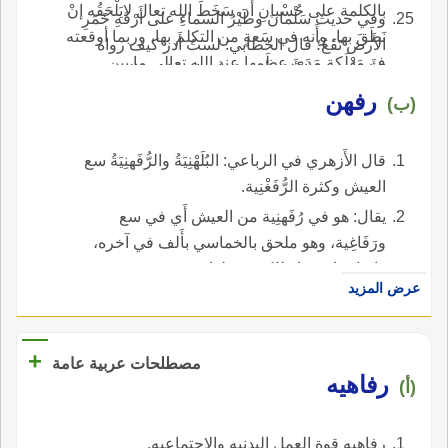
بالكلمة على حُسْبانِ أَن سَخَطَ الله تعال لايَلْحَقُه إنْ
وفي حديث سَلْمانَ وطَيْرُ السماءِ على أَرْفَهِ خَمَرِ
نَطَقَ بها، وأَنه في سَعةٍ من التكلم بها، وربما أوقعته
الأَرض تَقَعُ؛ قال الخطابي: لستُ أَدر كيف رواه
ف مَهْلَكةٍ مَدَى عِظَمِها عند الله تعالى ما بين
الأَصَمُّ، بفتح الأَلف أو ضمها، فإن كانت بالفتح
السماء والأَرض.
رفهن
فمعناه عل أَخْصَبِ خَمَرِ الأَرضِ، وهو من الرِّفْهِ
(ب)
وتكون الهاء أَصلية، وإن كان بالضم فمعناها الحَدُّ
والعَلَم يُجْعَلُ فاصلاً بين أََرضين، وتكو التاء للتأْنيث
قال الأَزهري في الرباعي: البُلَهْنِيَةُ والرُّفَهنِيَةُ سع
مثلها في غُرْفَةٍ، والله أَعلم.
العيش وكثرة الرُّفَغْنِية.
يقال: هو في رُفَهنِية من العيش أَي في سع
ورَفَاغِية، وهو ملحق بالخماسي بأَلف في آخره،
وإنما صارت ياء للكسر قبلها.
عرض المزيد
+
مصطلحات عربية عامة
رفاهيه
(أ)
رفاهيه قوة العمل البدنيه والاجتماعيه.