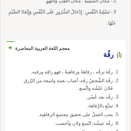
2 - مَكَانُ التَّسْلِيَةِ : مَكَانُ اللَّعِبِ وَاللَّهْوِ.
3 - تَسْلِيَةُ النَّفْسِ : إِدْخَالُ السُّرُورِ عَلَى النَّفْسِ وَإِبْعَادُ الضَّيْمِ
عَنْهَا.
+
معجم اللغة العربية المعاصرة
رفُهَ
(أ)
رفُهَ يَرفُه ، رفاهةً ورفاهيةً ، فهو رافِه ورفيه.
رفُهَ الشَّخصُ رفَه، أصاب نعمة واسعة من الرِّزق
فَلانَ عَيْشُه واتِّسع.
رَفُه بعد عُسْر.
تمتَّع بالرَّفاهة.
يجب العملُ على تحقيق مجتمع الرفاهية.
رفُه عيشُه: اتّسع ولان وأخصب.