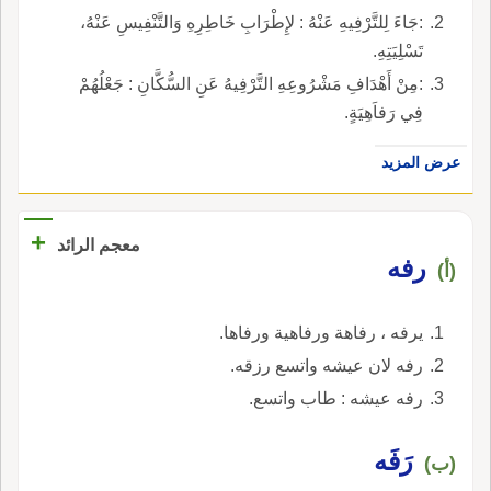
:جَاءَ لِلتَّرْفِيهِ عَنْهُ : لإِطْرَابِ خَاطِرِهِ وَالتَّنْفِيسِ عَنْهُ،
تَسْلِيَتِهِ.
:مِنْ أَهْدَافِ مَشْرُوعِهِ التَّرْفِيهُ عَنِ السُّكَّانِ : جَعْلُهُمْ
فِي رَفاَهِيَةٍ.
عرض المزيد
+
معجم الرائد
رفه
(أ)
يرفه ، رفاهة ورفاهية ورفاها.
رفه لان عيشه واتسع رزقه.
رفه عيشه : طاب واتسع.
رَفَه
(ب)