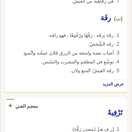
في رفاهية من العيش.
رفَهَ
(ب)
رفَهَ يَرفَه ، رَفْهًا ورُفُوهًا ، فهو رافِه.
رفَه الشَّخصُ.
أصاب نعمة واسعة من الرزق فَلانَ عيشُه واتَّسع.
توسَّع في المطعم والمشرب والملبس.
رفَه العيشُ: اتّسع ولان.
عرض المزيد
+
معجم الغني
تَرْفِيهٌ
[ر ف هـ]. (مصدر رَفَّهَ).