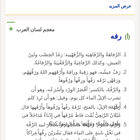
عرض المزيد
+
معجم لسان العرب
رفه
(أ)
الرَّفاهَةُ والرَّفَاهِيَة والرُّفَهْنِية: رَغَدُ الخِصْب ولينُ
العيش، وكذلك الرَّفاغِيَةُ والرُّفَغْنِيَةُ والرَّفاغَةُ.
رَفُ عيشُه، فهو رَفِيهٌ ورافِهٌ وأَرْفَهَهم اللهُ ورَفَّهَهُم،
ورَفَهْن نَرْفَه رَفْهاً ورِفْهاً ورُفُوهاً.
والرِّفْهُ، بالكسر: أَقْصَرُ الوِرْد وأَسْرَعُه، وهو أَن
تشرب الإبلُ الماء كل يوم، وقيل: هو أَن تَرِدَ كلم
أَرادت.
رَفَهَت الإبلُ، بالفتح، تَرْفَهُ رفْهاً ورُفُوهاً وأَرْفَهها قال
غَيْلانُ الرَّبَعِيُّ ثُمَّتَ فاظَ مُرْفَهاً في إِدْناءْ مُدَاخَلاً في
طِوَلٍ وإغْماء ورَفَّهَها ورَفَّهَ عنها: كذلك.
وأَرْفَهَ القومُ: رَفَهَتْ ماشيتُهم واستعار لبيد الرِّفْهَ
في نَخْلٍ نابتةٍ على الماء فقال يَشْرَبْنَ رِفْهاًعِراكاً