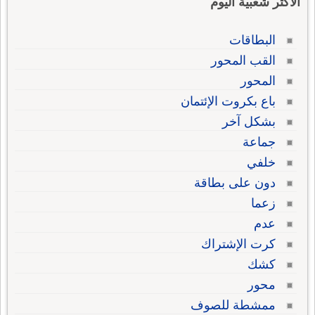
الاكثر شعبية اليوم
البطاقات
القب المحور
المحور
باع بكروت الإئتمان
بشكل آخر
جماعة
خلفي
دون على بطاقة
زعما
عدم
كرت الإشتراك
كشك
محور
ممشطة للصوف