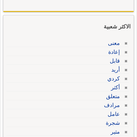
الاكثر شعبية
معنى
إعادة
قابل
أريد
كردي
أكثر
متعلق
مرادف
عامل
شجرة
مثير