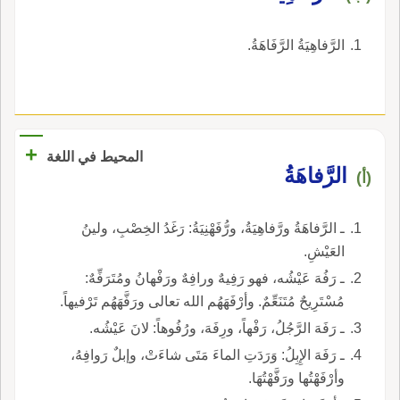
الرَّفاهِيَةُ الرَّفَاهَةُ.
+
المحيط في اللغة
الرَّفاهَةُ
(أ)
ـ الرَّفاهَةُ ورَّفاهِيَةُ، ورُّفَهْنِيَةُ: رَغَدُ الخِصْبِ، ولينُ
العَيْشِ.
ـ رَفُهَ عَيْشُه، فهو رَفِيهٌ ورافِهٌ ورَفْهانُ ومُتَرَفِّهٌ:
مُسْتَرِيحٌ مُتَنَعِّمٌ. وأرْفَهَهُم الله تعالى ورَفَّهَهُم تَرْفيهاً.
ـ رَفَهَ الرَّجُلُ، رَفْهاً، ورِفَهَ، ورُفُوهاً: لانَ عَيْشُه.
ـ رَفَهَ الإِبِلُ: وَرَدَتِ الماءَ مَتَى شاءَتْ، وإبلٌ رَوافِهُ،
وأرْفَهْتُها ورَفَّهْتُهَا.