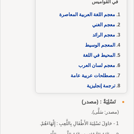
في القواميس
معجم اللغة العربية المعاصرة
معجم الغني
معجم الرائد
المعجم الوسيط
المحيط في اللغة
معجم لسان العرب
مصطلحات عربية عامة
ترجمة إنجليزية
تَسْلِيَةٌ : (مصدر)
(مصدر: سَلَّى).
1 - حَاوَلَ تَسْلِيَةَ الأَطْفَالِ بِاللَّعِبِ : إِلْهَاءَهُمْ.