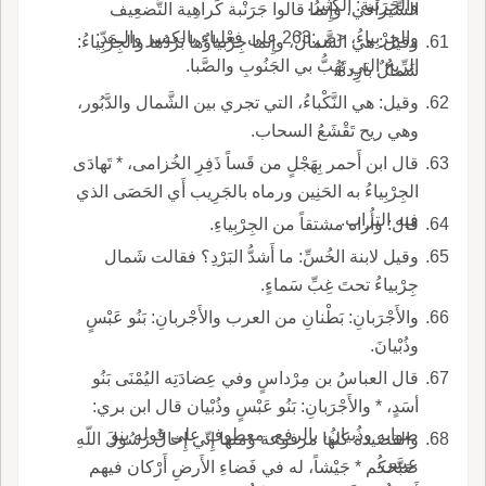
والجَرَنْبة: الكَثيرُ.
السِّيرافي، وإِنما قالوا جَرَنْبة كَراهِية التَّضعِيف
والجِرْبِياءُ، <ص:263 على فِعْلِياء بالكسر والـمَدّ:
وقيل: هي الشَّمالُ، وإِنما جِرْبياؤُها بَرْدُها والجِرْبِياءُ:
الرِّيحُ التي تَهُبُّ بي الجَنُوبِ والصَّبا.
شَمالٌ بارِدةٌ.
وقيل: هي النَّكْباءُ، التي تجري بين الشَّمال والدَّبُور،
وهي ريح تَقْشَعُ السحاب.
قال ابن أَحمر بِهَجْلٍ من قَساً ذَفِرِ الخُزامى، * تَهادَى
الجِرْبِياءُ به الحَنِين ورماه بالجَرِيب أَي الحَصَى الذي
فيه التراب.
قال: وأُراه مشتقاً من الجِرْبِياءِ.
وقيل لابنة الخُسِّ: ما أَشدُّ البَرْدِ؟ فقالت شَمال
جِرْبياءُ تحتَ غِبِّ سَماءٍ.
والأَجْرَبانِ: بَطْنانِ من العرب والأَجْربانِ: بَنُو عَبْسٍ
وذُبْيانَ.
قال العباسُ بن مِرْداسٍ وفي عِضادَتِه اليُمْنَى بَنُو
أسَدٍ، * والأَجْرَبانِ: بَنُو عَبْسٍ وذُبْيان قال ابن بري:
صوابه وذُبيانُ، بالرفع، معطوف على قوله بنو
والقصيدة كلها مرفوعة ومنها إِنّي إِخالُ رَسُولَ اللّهِ
عبس.
صَبَّحَكُم * جَيْشاً، له في فَضاءِ الأَرضِ أَرْكان فيهم