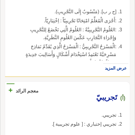
[ج ر ب]. (مَنْسُوبٌ إِلَى التَّجْرِيبِ).
:أَجْرَى الْمُعَلِّمُ امْتِحَانًا تَجْرِيبِيّاً : اِخْتِبَارِيّاً.
:العُلُومُ التَّجْرِيبِيَّةُ : العُلُومُ الَّتِي تَخْضَعُ لِلتَّجْرِيبِ
وَإِجْرَاءِ التَّجَارِبِ عَكْسَ العُلُومِ النَّظَرِيَّةِ.
:الْمَسْرَحُ التَّجْرِيبِيُّ : الْمَسْرَحُ الَّذِي يُقَدِّمُ نَمَاذِجَ
مَسْرِحَيَّةً تَعْتَمِدُ اسْتِخْدَامَ أَشْكَالٍ وَأَسَالِيبَ جَدِيدَةٍ
تَمْثيِلاً وَإِخْرَاجاً.
عرض المزيد
+
معجم الرائد
تَجريبيّ
(أ)
تجريبي.
تجريبي إختباري : [ علوم تجريبية ].