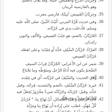
وجِرِبَّانُ الدِّرْعِ والقميصِ: جَيْبُه؛ وقد يقال بالضم،
وهو بالفارسية كَرِيبان.
وجِرِبَّانُ القَمِيص: لَبِنَتُهُ، فارسي معرب.
وفي حديث قُرَّةً المزني: أَتَيْتُ النَّبيَّ، صلى اللّه عليه
وسلم، فَأَدخلت يدي في جُرُبَّانه.
الجُرُبَّانُ، بالضم، هو جَيْبُ القميص، والأَلف والنون
زائدتان.
الفرَّاءُ: جُرُبَّانُ السَّيْفِ حَدُّه أَو غِمْدُه؛ وعلى لفظه
جُرُبَّانُ القمِيص.
شمر عن ابن الأَعرابي: الجُرُبَّانُ قِرابُ السيفِ
الضَّخمُ يكون فيه أَداةُ الرَّجل وسَوْطُه وما يَحْتاجُ
إِليه.
وفي الحديث: والسَّيْفُ في جُرُبَّانه، أَي في غِمْده.
غيره: جُرُبَّانُ السَّيْفِ، بالضم والتشديد، قِرابُه، وقيل
حَدُّه، وقيل: جُرْبانُه وجُرُبَّانُه شيءٌ مَخْرُوزٌ يُجعَلُ فيه
السَّيْفُ وغِمْ ُه وحَمائلُه.
قال الرَّاعي وعلى الشَّمائلِ، أَنْ يُهاجَ بِنا، * جُرْبانُ
كُلِّ مُهَنَّدٍ، عَضْب عنَى إِرادة أَن يُهاجَ بِنا ومَرْأَة