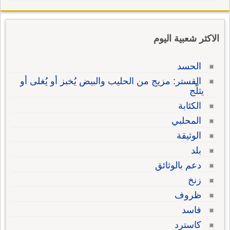
الاكثر شعبية اليوم
الحسد
القستر: مزيج من الحليب والبيض يُخبز أو يُغلى أو
يثلّج
الكئابة
المحلبي
الوثيقة
بلد
دعم بالوثائق
زنخ
ظروف
فاسد
كاسترد