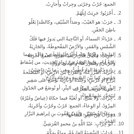
الجمع: جُرْبٌ وجَرْبَى وجِرابٌ وأَجارِبُ.
ـ أَجْرَبُوا: جَرِبَتُ إبِلُهُمْ.
ـ جَرَبُ: هو العَيْبُ، وصَدَأُ السَّيْفِ، وكالصَّدإِ يَعْلُو
باطِنَ الجَفْنِ.
ـ جَرْباءُ: السماءُ، أو النَّاحِيةُ التي يَدورُ فيها فَلَكُ
الشَّمْسِ والقَمَرِ، والأرْضُ المَقْحوطَةُ، والجَارِيَةُ
المَليحَةُ، وقَرْيَةٌ بِجَنْبِ أَذْرُحَ، وغَلِطَ مِنْ قال: بينهما
ـ جَرِيبُ: مِكْيَالٌ قَدْرُ أَرْبَعَةِ أَقْفِزَةٍ، الجمع: أَجْرِبَةٌ
ثلاثةُ أيامٍ، وإنما الوَهَمُ مِنْ رُواةِ الحَدِيثِ، من إسْقاطِ
وجُرْبانٌ، والمَزْرَعَةُ، والوادي، ووادٍ.
زيادةٍ ذَكَرَهَا الدارَقُطْنِيُّ، وهي: ' ما بَيْنَ نَاحِيَتَيْ
ـ جِربَةُ: المَزْرَعَةُ، والقَرَاحُ من الأرْضِ، أو المُصْلَحةُ
حَوْضِي كما بَيْنَ المَدينةِ وجَرْباءَ وأَذْرُحَ'.
لِزَرْعٍ أو غَرْسٍ، وجِلْدَةٌ أو بارِيَّةٌ تُوضَعُ على شفِيرِ
البِئْرِ لِئَلاَّ يَنْتَثِرَ الماءُ في البِئْرِ، أو تُوضَعُ في الجَدْوَلِ
ـ جَربَةُ: قرية بالمَغْرِب.
ليَتَحَدَّرَ عليها الماءُ.
ـ جِرابُ، ولا يُفْتَحُ، أو لُغَيَّةٌ فيما حكاهُ (عِياضٌ وغَيْرُهُ)
المِزْوَدُ، أو الوِعاءُ، الجمع: جُرُبٌ وجُرْبٌ وأجْرِبَةٌ،
ووِعاءُ الخُصْيَتَيْنِ، ولَقَبُ يَعْقُوبَ بنِ إبراهيمَ البَزَّارِ
ـ جِرابُ مِنَ البِئْرِ: اتِّساعُها.
المُحَدِّثِ.
ـ أبو جِرابٍ: عَبْدُ اللَّهِ بنُ محمدٍ القُرَشِيُّ.
ـ جُرَابُ: السَّفِينَةُ الفارغَةُ، وماءٌ بمَكَّةَ.