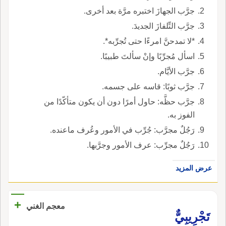
جرَّب الجهازَ اختبره مرَّة بعد أخرى.
جرَّب التِّلفازَ الجديدَ.
*لا تمدحنَّ امرءًا حتى تُجرِّبه*.
اسأل مُجرِّبًا وإنْ سألتَ طبيبًا.
جرَّب الأيَّام.
جرَّب ثوبًا: قاسه على جسمه.
جرَّب حظَّه: حاول أمرًا دون أن يكون متأكّدًا من
الفوز به.
رَجُلٌ مجرَّب: جُرِّب في الأمور وعُرف ماعنده.
رَجُلٌ مجرِّب: عرف الأمور وجرَّبها.
عرض المزيد
+
معجم الغني
تَجْرِيبِيٌّ