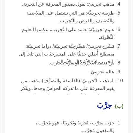
مذهب تجريبيّ: يقول بصدور المعرفة عن التجربة.
طريقة تجريبيَّة: هي التي تشتمل على الملاحظة
والتَّصنيف والفرض والتَّجريب.
علوم تجريبيَّة: تعتمد على التَّجريب، عكسها العلوم
النَّظريّة.
مَسْرَح تجريبيّ/ مَسْرَحِيَّة تجريبيّة/ دراما تجريبيّة:
مصطلح أُطلق حديثًا على المسرحيّات التي تلجأ إلى
التجريب في الأشكال والأساليب.
مَنْ يعتمد التَّجريب أو يقوم بتجارب.
عالم تجريبيّ.
المذهب التَّجريبيّ: (الفلسفة والتصوُّف) مذهب من
يقيم المعرفة على ما تدركه الحواسّ وحدها، وينكر
وجود مبادئ فطريَّة في النفس وقوانين صادرة عن
جرَّبَ
العقل، ويقابل المذهب العقليّ.
(ب)
جرَّبَ يجرِّب ، تَجْرِبةً وتَجْريبًا ، فهو مُجرِّب ،
والمفعول مُجرَّب.