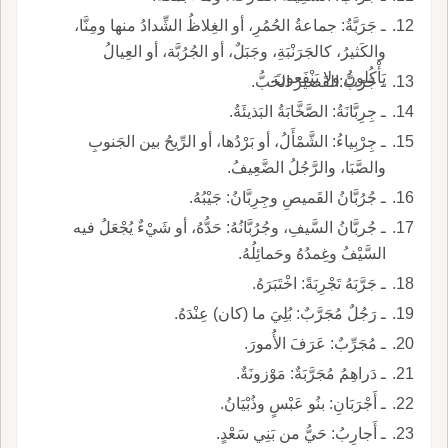
ـ جَرَبَّةُ: جماعةُ الحُمُرِ، أو الغِلاظُ الشِّدادُ منها ومِنَّا،
والكَثيرُ، كالجَرَنْبَةِ، وجَبَلٌ، أو الجُرُبَّة، أو العِيالُ
يَأْكُلونَ ولا يَنْفَعونَ.
ـ جَرَبُّ:القَصيرُ الخَبُّ.
ـ جِرِبَّانَةُ: الصَّخَّابَةُ البَذيئَةُ.
ـ جِرْبِياءُ: الشَّمْأَلُ، أو بَرْدُها، أو الرِّيحُ بين الجَنوبِ
والصَّبَا، والرَّجُلُ الضَّعِيفُ.
ـ جُرُبَّانُ القَميصِ وجِرِبَّانُ: جَيْبُهُ.
ـ جُربَّانُ السَّيفِ، وجُرُبَّانُهُ: حَدُّهُ، أو شَيْءٌ يُجْعَلُ فيه
السَّيْفُ وغِمدُهُ وحَمائِلُهُ.
ـ جَرَّبَهُ تَجْرِبَةً: اخْتَبَرَهُ.
ـ رَجُلٌ مُجَرَّبٌ: بُلِيَ ما (كان) عِنْدَهُ.
ـ مُجَرِّبٌ: عَرَفَ الأُمورَ.
ـ دَراهِمُ مُجَرَّبَةٌ: مَوْزونَةٌ.
ـ أَجْرَبَانِ: بنُو عَبْسٍ وذُبْيَانُ.
ـ أَجارِبُ: حَيُّ من بَنِي سَعْدٍ.