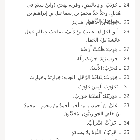
ـ جُرَيْبٌ: وادٍ باليَمَنِ، وقرية بِهَجَرَ، (وابنُ سَعْدٍ في
هُذيلٍ، وجَدُّ جَدِّ محمدِ بن إسماعيل بنِ إبراهيمَ بن
إسماعيلَ الزَّاهِدِ).
ـ جُرَيْبَةُ بنُ الأَشْيَمِ: شاعِرٌ.
ـ أبو الجَرْباءِ: عاصِمُ بنُ دُلَفَ، صاحِبُ خِطامِ جَمَل
عائِشَةَ يَوْمَ الجَمَلِ.
ـ جَرِبَ: هَلَكَتْ أَرْضُهُ.
ـ جَرِبَ زَيْدٌ: جَرِبَتْ إبِلُهُ.
ـ مُجَرَّبُ: الأَسَدُ.
ـ جَوْرَبُ: لِفَافَةُ الرِّجْلِ، الجمع: جَوارِبَةٌ وجَوارِبُ.
ـ تَجَوْرَبَ: لَبِسَ جَوْرَبُ.
ـ جَوْرَبْتُهُ: أَلْبَسْتُهُ جَوْرَبُ.
ـ عَلِيُّ بنُ أحمدِ، وابنُ أَخِيه أحمدُ بنُ محمدٍ، ومحمدُ
بنُ خَلَفٍ الجَواربيُّونَ: مُحَدِّثُونَ.
ـ اجْرَأَبَّ: اشْرَأَبَّ.
ـ اجْرِنْبَاءُ: النَّوْمُ بلا وسادَةٍ.