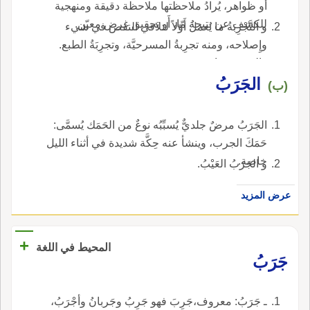
أَو ظواهر، يُرادُ ملاحظتها ملاحظة دقيقة ومنهجية
للكشف عن نتيجة مّا، أَو تحقيق غرض معيّن.
و التَّجْرِبَةُ ما يُعملُ أَوّلاً لتلافي النقص في شيء
وإِصلاحه، ومنه تجرِبةُ المسرحيَّة، وتجرِبَةُ الطبع.
والجمع : تجارِب.
الجَرَبُ
(ب)
الجَرَبُ مرضٌ جلديٌّ يُسبِّبُه نوعٌ من الحَمَك يُسمَّى:
حَمَكَ الجرب، وينشأ عنه حِكَّة شديدة في أثناء الليل
خاصة.
و الجَرَبُ العَيْبُ.
عرض المزيد
+
المحيط في اللغة
جَرَبُ
ـ جَرَبُ: معروف،جَرِبَ فهو جَرِبُ وجَربانُ وأجْرَبُ،