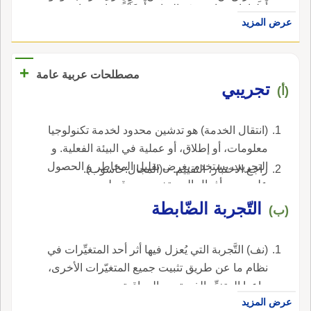
أَهلها، ابن عابَرَ بن شالحَ ابن أَرْفَخْشَذ ابن سام بن
جِماعُ غَسَّانَ بن الأَزْدِ.
عرض المزيد
نوح، عليه الصلاة والسلام، ابن ملكان بن مثوب بن
إِدريس، عليه السلام، ابن الرائد بن مهلاييل ب قينان
بن الطاهر ابن هبة اللّه، وهو شيث بن آدم، على نبينا
+
مصطلحات عربية عامة
وعليه الصلاة والسلام.
تجريبي
(أ)
(انتقال الخدمة) هو تدشين محدود لخدمة تكنولوجيا
معلومات، أو إطلاق، أو عملية في البيئة الفعلية. و
التجريب يستخدم بغرض تقليل المخاطر و الحصول
راجع الاختبار، التقييم.---(المجال:حاسوب).
على ردود أفعال المستخدمين و قبولهم.
التّجربة الضّابطة
(ب)
(نف) التَّجربة التي يُعزل فيها أثر أحد المتغيِّرات في
نظام ما عن طريق تثبيت جميع المتغيّرات الأخرى،
ماعدا المتغيِّر الذي تحت المراقبة.
عرض المزيد