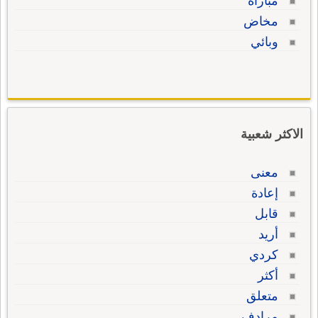
مباراة
مخاض
وبائي
الاكثر شعبية
معنى
إعادة
قابل
أريد
كردي
أكثر
متعلق
مرادف