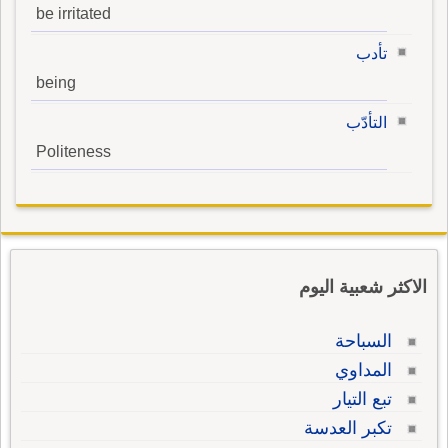
be irritated
تأدب
being
التأدّب
Politeness
الاكثر شعبية اليوم
السباحة
المداوي
تبع التيار
تكبر العدسة