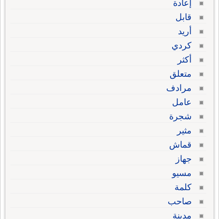
إعادة
قابل
أريد
كردي
أكثر
متعلق
مرادف
عامل
شجرة
مثير
قماش
جهاز
مسيو
كلمة
صاحب
مدينة