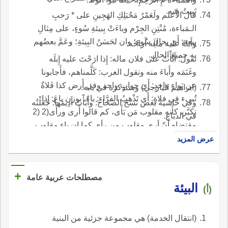
تَبِيتُ فيه.
قال الأَعلم ولَعَمْرُ مَحْبَلِكِ الهَجِينِ على * رَحبِ
الـمَباءة، مُنْتِنِ الجِرْم وباءَتْ بِبيئةِ سُوءٍ، على مِثالِ
بِيعةٍ: أَي بحالِ سُوءٍ؛ وان لحَسَنُ البِيئةِ؛ وعَمَّ بعضُهم
وأَباءَ عليه مالَه أَراحَه.
به جميعَ الحال.
تقول: أَبَأْتُ على فلان ماله: إِذا ارَحْتَ عليه إِبلَه
وغَنَمَه وأَباءَ منه وتقول العرب: كَلَّمناهم، فأَجابونا
عن بَواءٍ واحدٍ: أَي جوابٍ واحد وفي أَرض كذا فَلاةٌ
(ابراهيم اليازجي) وسنذكره في بابه.
تُبيء في فلاةٍ: أَي تَذْهبُ الفرَّاء: باءَ، بوزن باعَ: إِذا
وفي حاشية بعض نسخ الصحاح: وأَبَأْتُ أَدِيمَها: جَعَلْتُه
تكبَّر، كأَنه مقلوب مَن بَأَى، كم قالوا أَرى ورأَى(2 (2
في الدباغ.
مقتضاه أَنّ أرى مقلوب من رأى كما ان باء مقلوب
من بأى ولا تنظير بين الجانبين كما لا يخفى فضلاًعن
عرض المزيد
ان أرى ليس من المقلوب وان اوهم لفظُه ذلك
والصواب [ كما قالوا راءَ من رأى ].
+
مصطلحات عربية عامة
البيئة
(أ)
(انتقال الخدمة) هي مجموعة جزئية من البنية