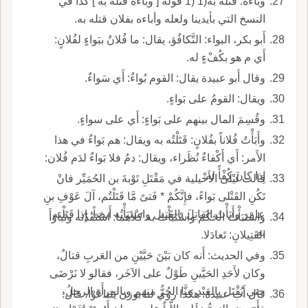
وباءه: قَتَلَه به(1 (1 قوله [ وباءه قتله به ] كذا في
النسخ التي بأيدينا ولعله وأباءه بفلان قتله به.
أَبو بكر، البواء: التَّكافُؤ، يقال: ما فُلانٌ ببَواءٍ لفُلانٍ:
أَي م هو بكُفْءٍ له.
وقال أَبو عبيدة يقال: القوم بُواءٌ: أَي سَواءٌ.
ويقال: القومُ على بَواءٍ.
وقُسِمَ المال بينهم على بَواءٍ: أَي على سواءٍ.
وأَبَأْتُ فُلاناً بفُلانٍ: قَتَلْتُه به ويقال: هم بَواءٌ في هذا
الأَمر: أَي أَكْفاءٌ نُظَراء، ويقال: دمُ فلا بَواءٌ لدَم فُلان:
إِذا كان كُفْأً له.
قالت لَيْلى الأَخْيلية في مَقْتَلِ تَوْبةَ بن الحُمَيِّر فانْ
تَكُنِ القَتْلى بَواءً، فإِنَّكُمْ * فَتىً مَّا قَتَلْتُم، آلَ عَوْفِ بنِ
عامِر وأَبَأْتُ القاتِلَ بالقَتِيل واسْتَبَأْتُه أَيضاً: إِذا قَتَلْته
واسْتَبَأْتُ الحَكَمَ واسْتَبَأْتُ به كلاهما: اسْتَقَدْته وتَباوَأَ
به.
القَتِيلانِ: تَعادَلا.
وفي الحديث: أَنه كان بَيْنَ حَيَّيْنِ من العَربِ قتالٌ،
وكان لأَحَدِ الحَيَّينِ طَوْلٌ على الآخَر، فقالو لا نَرْضَى
حتى يُقْتَل بالعَبْدِ مِنَّا الحُرُّ منهم وبالمرأَة الرجلُ،
قال أَب عبيدة: هكذا روي لنا بوزن يَتَباعَوْا، قال: