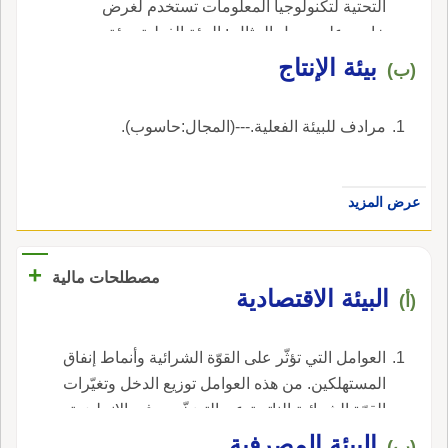
التحتية لتكنولوجيا المعلومات تستخدم لغرض
خاص. على سبيل المثال : البيئة الفعلية، بيئة
الاختبار، بيئة البناء. و يمكن أن تشترك عدة بيئات
بيئة الإنتاج
(ب)
في أحد عناصر التهيئة، على سبيل المثال بيئة
الاختبار و البيئة الفعلية يمكن أن تستخدما أجزاء
مرادف للبيئة الفعلية.---(المجال:حاسوب).
مختلفة على نفس جهاز الحاسب الرئيسي. أيضاً
يستخدم مصطلح البيئة المادية ليعني التجهيزات، و
تكييفات الهواء، و نظم الطاقة، و غيرها. و تستخدم
عرض المزيد
البيئة أيضاً كمصطلح عام بمعنى الظروف الخارجية
التي تؤثر على شئ ما.---(المجال:حاسوب).
+
مصطلحات مالية
البيئة الاقتصادية
(أ)
العوامل التي تؤثّر على القوّة الشرائية وأنماط إنفاق
المستهلكين. من هذه العوامل توزيع الدخل وتغيّرات
القوّة الشرائية الناتجة عن التضخّم. ، في الإنجليزية،
هي economic environment.
البيئة المصرفية
(ب)