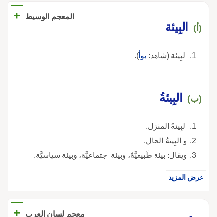
+
المعجم الوسيط
البِيئة
(أ)
البِيئة (شاهد:
بوأ
).
البِيئةُ
(ب)
البِيئةُ المنزل.
و البِيئةُ الحال.
ويقال: بيئة طَبيعيَّةٌ، وبيئة اجتماعيَّة، وبيئة سياسيَّة.
عرض المزيد
+
معجم لسان العرب