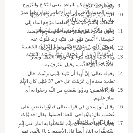
وفي الحديث: عليكم بالباءة، يعني النّكاحَ والتَّزْويج؛
وبَوَّأَ الرجلُ: نَكَحَ.
ومنه الحديث الآخر: إِن امرأَة مات عنها زوجُها فمرّ
قال جرير تُبَوّئُها بِمَحْنِيةٍ، وحِيناً * تُبادِرُ حَدَّ دِرَّتِها
بها رجل وقد تَزَيَّنَت للباءة.
السِّقاب وللبئرِ مَباءَتان: إِحداهما مَرْجِع الماء إِلى
جَمِّها، والأُخْر مَوْضِعُ وقُوفِ سائِق السّانِية.
وقول صخر الغي يمدَح سيفاً له وصارِمٍ أُخْلِصَتْ
خَشِيبَتُهُ، * أَبْيضَ مَهْوٍ، في مَتْنِه رُبَد فَلَوْتُ عنه
سُيوفَ أَرْيحَ، * حَتَّى باءَ كَفّي، ولم أَكَدْ أَجِد الخَشِيبةُ:
باءَ كَفِّي: أَي صارَ كَفِّي له مَباءة أَ مَرْجِعاً.
الطَّبْعُ الأَوَّلُ قبل أَن يُصْقَلَ ويُهَيَّأً، وفَلَوْتُ: انْتَقَيْتُ
وباءَ بذَنْبِه وبإِثْمِه يَبُوءُ بَوْءاً وبَواءً: احتمَل وصار
أَرْيَحُ: مِن اليَمَنِ.
المُذْنِبُ مأْوَى الذَّنب، وقيل اعْتَرفَ به.
وقوله تعالى: إِنِّ أُرِيدُ أَن تَبُوءَ بإِثْمِي وإِثْمِك، قال
ثعلب: معناه إِن عَزَمْتَ عل <ص:37 قَتْلِي كان الإِثْمُ
بك لا بي.
قال الأَخفش: وباؤُوا بغَضَبٍ من اللّه رَجَعُوا به أَي
صارَ عليهم.
وقال أَبو إِسحق في قوله تعالى فباؤُوا بغَضَبٍ على
غَضَب، قال: باؤُوا في اللغة: احتملوا، يقال: قد بُؤْتُ
بهذا الذَّنْب أَي احْتَمَلْتُه.
وقيل: باؤُوا بغَضَب أَي بإِثْم اسْتَحَقُّوا به النارَ على إِثْمٍ
اسْتَحَقُّوا به النارَ أَيضاً قال الأَصمعي: باءَ بإِثْمِه، فهو