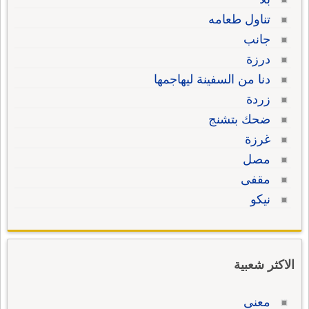
تناول طعامه
جانب
درزة
دنا من السفينة ليهاجمها
زردة
ضحك بتشنج
غرزة
مصل
مقفى
نيكو
الاكثر شعبية
معنى