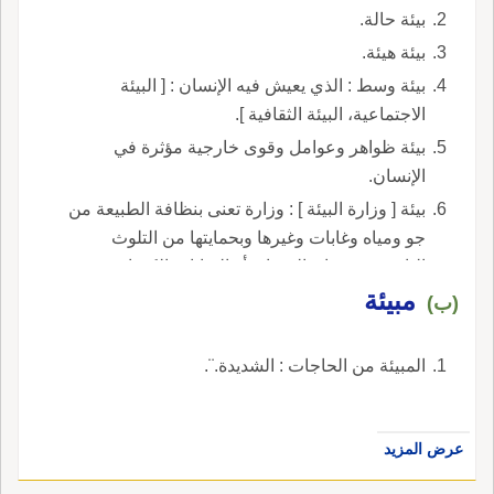
بيئة حالة.
بيئة هيئة.
بيئة وسط : الذي يعيش فيه الإنسان : [ البيئة
الاجتماعية، البيئة الثقافية ].
بيئة ظواهر وعوامل وقوى خارجية مؤثرة في
الإنسان.
بيئة [ وزارة البيئة ] : وزارة تعنى بنظافة الطبيعة من
جو ومياه وغابات وغيرها وبحمايتها من التلوث
الناجم عن دخان المصانع أو النفايات الكيماوية
مبيئة
والمنزلية ونحوها.
(ب)
المبيئة من الحاجات : الشديدة.¨.
عرض المزيد