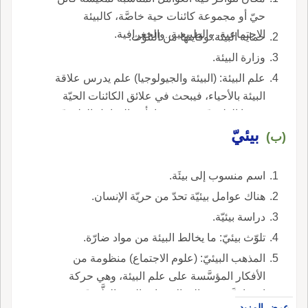
حيّ أو مجموعة كائنات حية خاصَّة، كالبيئة
الاجتماعية، والطبيعية، والجغرافية.
حماية البيئة: وقايتها من التلوّث.
وزارة البيئة.
علم البيئة: (البيئة والجيولوجيا) علم يدرس علاقة
البيئة بالأحياء، فيبحث في علائق الكائنات الحيّة
ببيئتها الطبيعيّة، وخصوصًا تأثير العوامل الطبيعيّة
بيئيّ
والإقليميّة فيها.
(ب)
اسم منسوب إلى بيئَة.
هناك عوامل بيئيّة تحدّ من حريّة الإنسان.
دراسة بيئيّة.
تلوّث بيئيّ: ما يخالط البيئة من مواد ضارّة.
المذهب البيئيّ: (علوم الاجتماع) منظومة من
الأفكار المؤسَّسة على علم البيئة، وهي حركة
اجتماعيَّة تدعو إلى الاهتمام بالبيئة الطَّبيعيّة
عرض المزيد