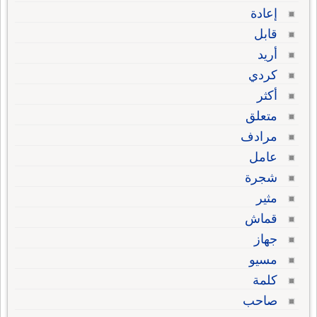
إعادة
قابل
أريد
كردي
أكثر
متعلق
مرادف
عامل
شجرة
مثير
قماش
جهاز
مسيو
كلمة
صاحب