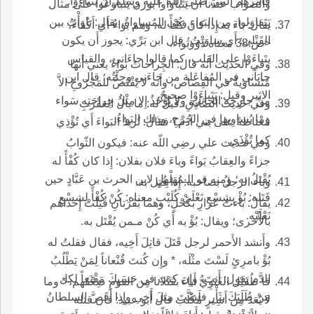
فأَمَرهم النبيُّ صلى اللّه عليه وسلم أَن يَتَباءَوْا.
والصواب عندنا أَن يَتَباوَأُوا بوزن يَتباوَعُوا على مثال
يَتَقاوَلوا، من البَواءِ وهي المُساواةُ، يقال: باوَأْتُ بين
يقال: باءَ به إِذا كان كُفْأً له، وهم بَواءٌ أَي أَكْفاءٌ،
القَتْلى: أَي ساوَيْتُ؛ قال ابن بَرِّي: يجوز أَن يكون
<ص:38 معناه ذَوُوبَواء.
يتَباءَوْا على القلب، كما قالوا جاءَاني، والقياس
وفي الحديث أَنه قال: الجِراحاتُ بَواءٌ يعني أَنها
جايَأَني في المُفاعَلة من جاءَني وجِئْتُه؛ قال ابن
مُتَساويةٌ في القِصاص، وأَنه لا يُقْتَصُّ للمَجْرُوحِ الاَّ
الاثير وقيل: يَتَباءَوْا صحيحٌ.
مِنْ جارِحِه الجاني، ولا يُؤْخَذُ إِلا مِثْلُ جِراحَتِه سَواء
وفي حديث الصَّادِقِ: قيل له: ما بالُ العَقْرَبِ
وما يُساوِيها في الجُرْحِ، وذلك البَواءُ.
مُغْتاظةً على بني آدمَ؟ فقال: تُريدُ البَواءَ أَي تُؤْذِي
كما تُؤْذَى.
وفي حديث علي رضِي اللّه عنه: فيكون الثّوابُ
جزاءً والعِقابُ بَواءً وباءَ فلان بفلان: إِذا كان كُفْأً له
يُقْتَلُ به؛ ومنه قو الـمُهَلْهِلِ لابن الحرث بن عَبَّادٍ حين
وباء الرجلُ بصاحبه: إِذا قُتِل به.
قَتَله: بُؤْ بِشِسْعِ نَعْلَيْ كُلَيْبٍ معناه: كُنْ كُفْأً لِشسْعِ
يقالُ: باءتْ عَرارِ بكَحْلٍ، وهما بَقَرَتانِ قُتِلَتْ إِحداهم
نَعْلَيْه.
بالأُخرى؛ ويقال: بُؤْ به أَي كُنْ مـمن يُقْتَل به.
وأَنشد الأَحمر لرجل قَتَلَ قاتِلَ أَخِيه، فقال فقلتُ له
بُؤْ بامرِئٍ لَسْتَ مثْلَه، * وإِن كُنتَ قُنْعاناً لِمَنْ يَطْلُبُ
الدَّم يقول: أَنتَ، وإِن كنتَ في حَسَبِكَ مَقْنَعاً لكل
قا طُفَيْل الغَنَوِيُّ أَباءَ بقَتْلانا مِن القومِ ضِعْفَهم، * وما
مَنْ طَلَبَكَ بثَأْر فلَسْتَ مِثلَ أَخي وإِذا أَقَصَّ السلطانُ
لا يُعَدُّ مِن أَسِيرٍ مُكَلَّب قال أَبو عبيد: فان قتله