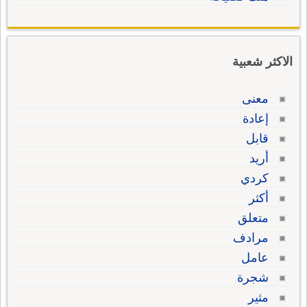
الاكثر شعبية
معنى
إعادة
قابل
أريد
كردي
أكثر
متعلق
مرادف
عامل
شجرة
مثير