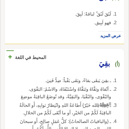
لَبُقَ لَبُقَ ُ لباقةً: لَبِقَ.
فهو لَبِيق.
عرض المزيد
+
المحيط في اللغة
بقِيَ
(أ)
ـ بقِيَ يَبقَى بقاءً، وبَقَى بَقْياً: ضِدُّ فَنِيَ.
ـ أبْقاهُ وبَقَّاهُ وتَبَقَّاهُ واسْتَبْقَاهُ، والاسْمُ: البَقْوَى،
والبُقْوَى، والبُقْيَا، والبَقِيَّةُ، وقد تُوضَعُ الباقِيَةُ موضِعَ
المَصْدَرِ.
ـ {بَقِيَّةُ الله خَيْرٌ} أَطاعَةُ اللهِ وانْتِظارُ ثوابِهِ، أَو الحالَةُ
الباقِيَةُ لَكُمْ من الخَيْرِ، أو ما أبْقَى لَكُمْ من الحلالِ.
ـ {والباقياتُ الصالحاتُ}: كلُّ عَمَلٍ صالِحٍ، أَو سبحانَ
اللهِ، والحمد لله، ولا إله إلا اللُّه، واللُّه أكْبَرُ، أَو