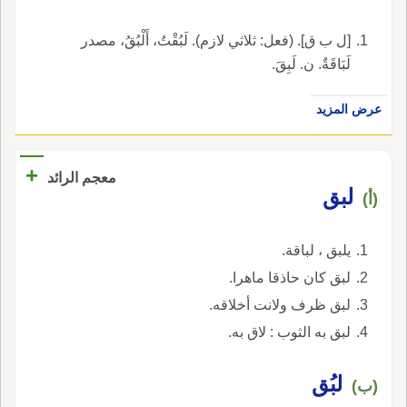
[ل ب ق]. (فعل: ثلاثي لازم). لَبُقْتُ، أَلْبُقُ، مصدر
لَبَاقَةٌ. ن. لَبِقَ.
عرض المزيد
+
معجم الرائد
لبق
(أ)
يلبق ، لباقة.
لبق كان حاذقا ماهرا.
لبق ظرف ولانت أخلاقه.
لبق به الثوب : لاق به.
لبُق
(ب)