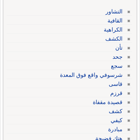
التشاور
القافية
الكراهية
الكشف
تأن
جحد
سجع
شرسوفي واقع فوق المعدة
قاسى
قرزم
قصيدة مقفاة
كشف
كيفي
مبادرة
هتك فضيحة