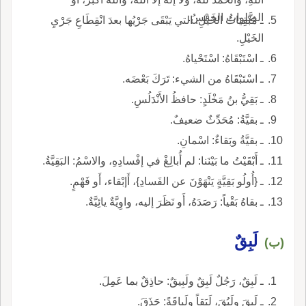
الصَّلواتُ الخَمْسُ.
ـ مُبْقِيَاتُ الخَيْلِ: التي يَبْقَى جَرْيُها بعدَ انْقِطَاعِ جَرْيِ
الخَيْلِ.
ـ اسْتَبْقَاهُ: اسْتَحْياهُ.
ـ اسْتَبْقَاهُ من الشيء: تَرَكَ بَعْضَه.
ـ بَقِيُّ بنُ مَخْلَدٍ: حافظُ الأَنْدَلُسِ.
ـ بقيَّةُ: مُحَدِّثٌ ضعيفٌ.
ـ بقيَّةُ وبَقاءٌ: اسْمانِ.
ـ أَبْقَيْتُ ما بَيْنَنا: لم أُبالِغْ في إفْسادِهِ، والاسْمُ: البَقِيَّةُ.
ـ {أُولُو بَقِيَّةٍ يَنْهَوْنَ عن الفَسادِ}، أَإبْقاء، أَو فَهْمٍ.
ـ بقاهُ بَقْياً: رَصَدَهُ، أَو نَظَرَ إليه، واوِيَّةٌ يائِيَّةٌ.
لَبِقٌ
(ب)
ـ لَبِقٌ، رَجُلٌ لَبِقٌ ولَبِيقٌ: حاذِقٌ بما عَمِلَ.
ـ لَبِقَ ولَبُقَ، لَبَقاً ولَباقَةً: حَذَقَ.