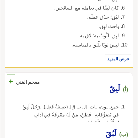
كان لَبِقًا في تعامله مع السائحين.
لبُق؛ حذَق عملَه.
باحث لبِق.
لبِق الثَّوبُ به: لاق به.
لبِسَ ثوبًا يلْبَق بالمناسبة.
عرض المزيد
+
معجم الغني
لَبِقٌ
(أ)
جمع: ـون، ـات. [ل ب ق]. (صِيغَةُ فَعِل). :رَجُلٌ لَبِقٌ
فِي تَصَرُّفَاتِهِ : فَطِنٌ، مَنْ لَهُ مَعْرِفَةٌ فِي آدَابِ
السُّلُوكِ وَالْمُعَاشَرَةِ.
لَبُقَ
(ب)