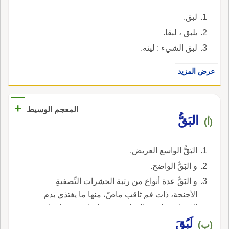
لبق.
يلبق ، لبقا.
لبق الشيء : لينه.
عرض المزيد
+
المعجم الوسيط
البَقُّ
(أ)
البَقُّ الواسع العريض.
و البَقُّ الواضح.
و البَقُّ عدة أنواع من رتبة الحشرات النِّصفيةِ
الأجنحة، ذات فم ثاقب ماصّ، منها ما يغتذي بدم
الإنسان مثل بقّ الفراش، ومنها ما يغتذي بعُصارة
لَبُقَ
النبات مثل بقّ ورق القطن.
(ب)