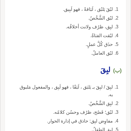
لبُقَ يَلبُق ، لَبَاقةً ، فهو لَبِيق.
لبُق الشَّخْصُ.
لبِق، ظرُف ولانت أخلاقُه.
لبُقت الفتاةُ.
حذَق كُلَّ عملٍ.
لبُق العاملُ.
لبِقَ
(ب)
لبِقَ / لبِقَ بـ يَلبَق ، لَبَقًا ، فهو لَبِق ، والمفعول مَلبوق
به.
لبِق الشَّخْصُ.
لبُق؛ فَصُح، ظرُف وحسُن كلامُه.
مفاوِض لبِق: حاذق في إدارة الحوار.
لبِق الطفلُ.