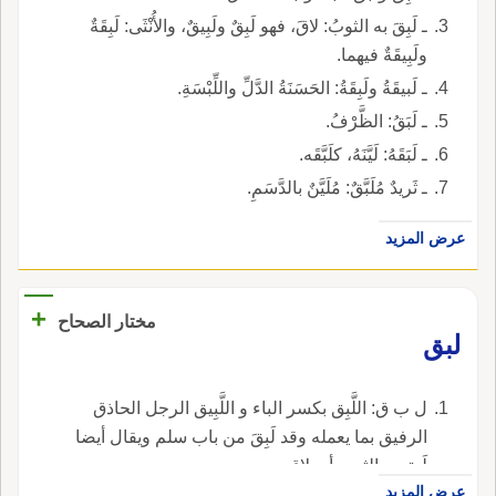
ـ لَبِقَ به الثوبُ: لاقَ، فهو لَبِقٌ ولَبِيقٌ، والأُنْثَى: لَبِقَةٌ
ولَبِيقَةٌ فيهما.
ـ لَبيقَةُ ولَبِقَةُ: الحَسَنَةُ الدَّلِّ واللِّبْسَةِ.
ـ لَبَقُ: الظَّرْفُ.
ـ لَبَقَهُ: لَيَّنَهُ، كلَبَّقَه.
ـ ثَريدٌ مُلَبَّقٌ: مُلَيَّنٌ بالدَّسَمِ.
عرض المزيد
+
مختار الصحاح
لبق
ل ب ق: اللَّبِق بكسر الباء و اللَّبِيق الرجل الحاذق
الرفيق بما يعمله وقد لَبِقَ من باب سلم ويقال أيضا
لَبِق به الثوب أي لاق به.
عرض المزيد