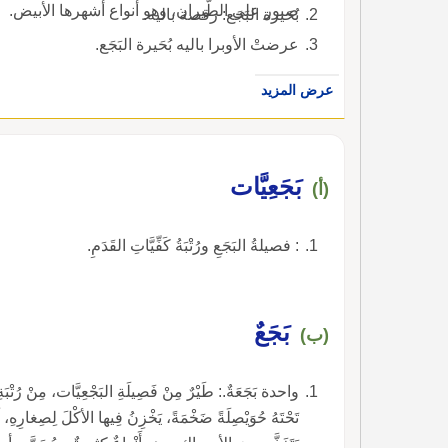
صبور على الطَّيران، وهو أنواع أشهرها الأبيض.
بُحَيرة البَجَع: رقصة باليه.
عرضتْ الأوبرا باليه بُحَيرة البَجَع.
عرض المزيد
بَجَعِيَّات
(أ)
: فصيلةُ البَجَعِ ورُتْبَةُ كَفِّيَّاتِ القَدَمِ.
بَجَعٌ
(ب)
واحدة بَجَعَةٌ.: طَيْرٌ مِنْ فَصِيلَةِ البَجْعِيَّات، مِنْ رُتْبَة
تَحْتَهُ حُوَيْصِلَةً ضَخْمَةً، يَخْزِنُ فِيها الأكْلَ لِصِغارِهِ، ل
يَتَغَذَّى مِنَ الأسماكِ، وهو أَنْواعٌ كثيرةٌ، ويُسَمَّى أي