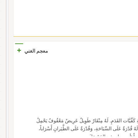
+
معجم الغني
ِ كَفِّيَّات القَدَمِ. لَهُ مِنْقَارٌ طَوِيلٌ عَرِيضٌ مَعْقُوفٌ يَحْمِلُ
َهُ قُدْرَةٌ عَلَى السِّبَاحَةِ، وَقُدْرَةٌ عَلَى الطَّيَرانِ أَسْرَاباً،
ضاً :أبو جِرابٍ :، وَالحَوْصَلَ.