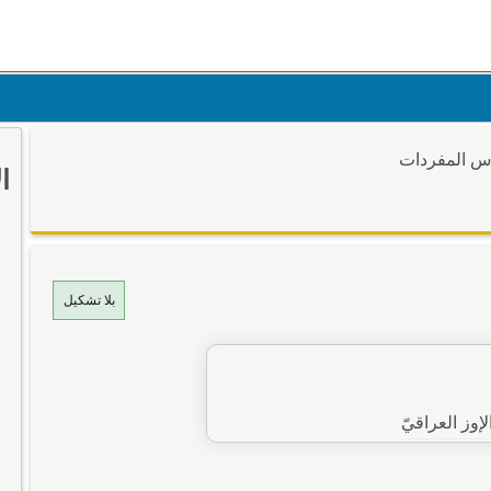
وس المفردات
ا
بلا تشكيل
 الإوز العراقيّ