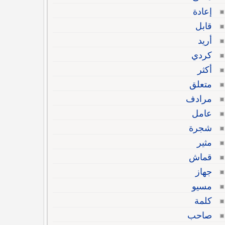
إعادة
قابل
أريد
كردي
أكثر
متعلق
مرادف
عامل
شجرة
مثير
قماش
جهاز
مسيو
كلمة
صاحب