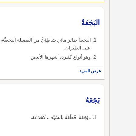
البَجَعَةُ
البَجَعَةُ طائر مائي شاطِئيُّ من الفصيلة البَجَعيَّ
على الطيران.
وهو أنواع كثيرة، أشهرها الأبيض.
عرض المزيد
بَجَعَهُ
ـ بَجَعَهُ: قَطَعَهُ بالسَّيْف، كخَذَعَهُ.