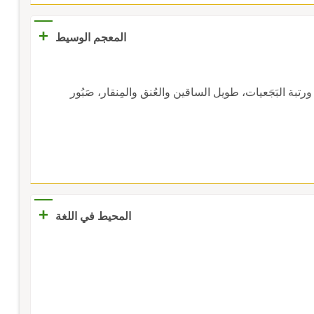
+
المعجم الوسيط
ة، ورتبة البَجَعيات، طويل الساقين والعُنق والمِنقار، صَبُور
+
المحيط في اللغة