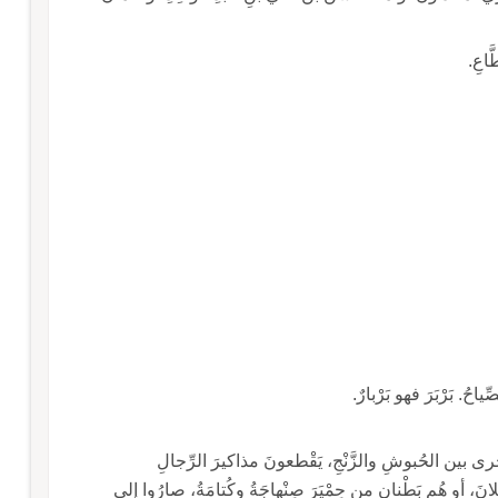
و بَرْبارٌ.
ةٌ أخْرى بين الحُبوشِ والزَّنْجِ، يَقْطعونَ مذاكيرَ الرِّجالِ
يْلانَ، أو هُم بَطْنانِ من حِمْيَرَ صِنْهاجَةُ وكُتامَةُ، صارُوا إلى