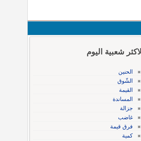
لاكثر شعبية اليوم
الحنين
الشّوق
القيمة
المساندة
جزالة
غاضب
فرق قيمة
كمية