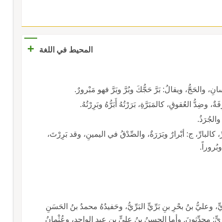
+
المحيط في اللغة
سانِ، والحَجُّ، ويقالُ: بَرَّ حَجُّكَ وبُرَّ وبَرَّ فهو مَبْرورٌ.
 والجُرَذُ.
ـ بَرُّ: من الأَسْماءِ الحُسْنَى، والصادِقُ، والكثيرُ البِرِّ، كالبارِّ، ج: أبْرارٌ وبَرَرَةٌ، والصِّدْقُ في اليمينِ، وقد بَرِرْتَ،
 وبُروراً.
ٍّ، وعليُّ بنُ بحْرِ بنِ بَرِّيٍّ البَرِّيُّ، وحَفيدُهُ محمدُ بنُ الحَسَنِ
يٍّ: محدِّثونَ. وأما الحسنُ بنُ عليٍّ بنِ عبدِ الواحِدِ، وعُثْمانُ