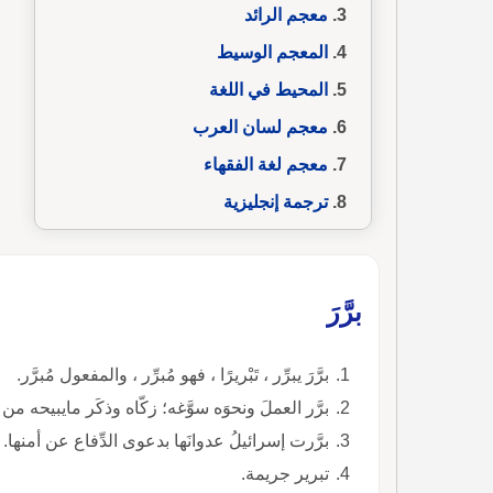
معجم الرائد
المعجم الوسيط
المحيط في اللغة
معجم لسان العرب
معجم لغة الفقهاء
ترجمة إنجليزية
برَّرَ
برَّرَ يبرِّر ، تَبْريرًا ، فهو مُبرِّر ، والمفعول مُبرَّر.
برَّر العملَ ونحوَه سوَّغه؛ زكّاه وذكَر مايبيحه من
برَّرت إسرائيلُ عدوانَها بدعوى الدِّفاع عن أمنها.
تبرير جريمة.