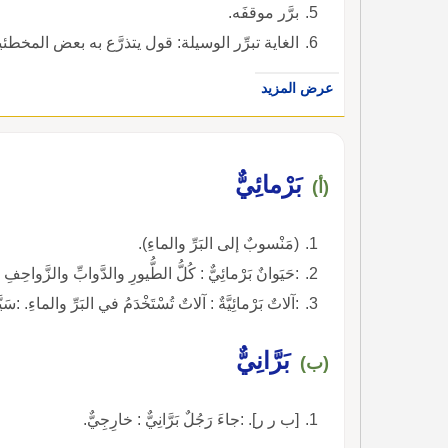
برَّر موقفَه.
الغاية تبرِّر الوسيلة: قول يتذرَّع به بعض المخطئ
عرض المزيد
بَرْمائِيٌّ
(أ)
(مَنْسوبٌ إلى البَرِّ والماءِ).
:حَيَوانٌ بَرْمائِيٌّ : كُلُّ الطُّيورِ والدَّوابِّ والزَّواحِفِ ا
:آلاتٌ بَرْمائِيَّةٌ : آلاتٌ تُسْتَخْدَمُ في البَرِّ والماءِ. :سَيَّارَ
بَرَّانِيٌّ
(ب)
[ب ر ر]. :جاءَ رَجُلٌ بَرَّانِيٌّ : خارِجِيٌّ.