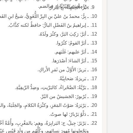
بنُ مِقْسَمٍ البُرِّيَّانِ، فبالضم.
ـ بُرُّ: الحِنْطَةُ، ج: أبْرارٌ.
ـ بِرُّ: محمدُ بنُ عليِّ بنِ البِرِّ اللُّغَوِيُّ، شيخُ ابنِ القَطَّاعِ.
ـ إبراهيمُ بنُ الفَضْلِ البارُّ: حافظٌ لكنه كذَّابٌ.
ـ أبَرَّ: رَكِبَ البَرَّ، وكثُرَ ولَدُهُ.
ـ أبَرَّ القومُ: كثُرُوا.
ـ أبَرَّ عليهم: غَلَبَهم.
ـ أبَرَّ الشاءَ: أصْدَرَها.
ـ بَريرُ: الأَوَّلُ من ثَمَرِ الأَراكِ.
ـ بَريرَةُ: صَحابِيَّةٌ.
ـ بَرِّيَّةُ: الصَّحْراءُ، كالبَرِّيتِ، وضِدُّ الرِّيفِيَّةِ.
ـ بُرْبورُ: الجَشيشُ من البُرِّ.
ـ بَرْبَرَةُ: صَوْتُ المَعَزِ، وكثْرَةُ الكلامِ، والجَلَبَةُ، والصِّياحُ. بَرْبَرَ فه
ـ دَلْوٌ بَرْبارٌ: لها صوتٌ.
ـ بَرْبَرٌ: جِيلٌ، ج: البَرابِرَةُ، وهم: بالمَغْرِبِ، وأُمَّ
ويَجْعلونها مُهورَ نِسائِهِم، وكُلُّهُم من وَلَدِ قَيْسِ عَ