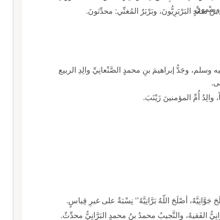
دٍ البَرْبَرِيُّونَ، وبَرْبَرٌ المُغنِّي: محدِّثونَ.
ـ وبِلا لامٍ: اسمُ زَمْزَمَ، وعَمَّةُ النبيِّ، صلى الله عليه وسلم، وجَدُّ إبراهيمَ بنِ محمدٍ الصَّنْعانِيِّ والِدِ الربيع
لى.
جَوَّانِيَّهُ، أصْلَحَ اللّهُ بَرَّانِيَّهُ’‘ نِسْبَةٌ على غيرِ قِياسٍ.