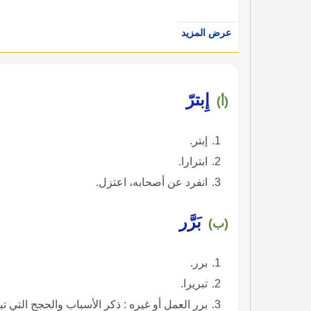
عرض المزيد
إِبترّ
(أ)
إبتر.
ابترارا.
انفرد عن أصحابه، اعتزل.
بَرَّر
(ب)
برر.
تبريرا.
برر العمل أو غيره : ذكر الأسباب والحجج التي تبي