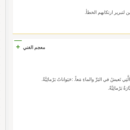
ين لتبرير ارتكابهم الخطأ.
+
معجم الغني
لَّتِي تَعيشُ في البَرِّ والماءِ مَعاً. :حَيَواناتٌ بَرْمائِيَّةٌ.
ةٌ بَرْمائِيَّةٌ.