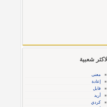
لاكثر شعبية
معنى
إعادة
قابل
أريد
كردي