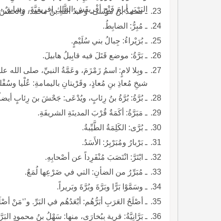
البَرْبَرِ أيامَ فَتْحِ أفْريقَش المَلِكِ إفريقيَّةَ، وسابقٌ، وميْمونٌ.
ـ محمدُ بنُ موسى، وعبدُ اللَّهِ بنُ محمد، والحسنُ بنُ سَعْ
ـ مُبِرُّ: الضابِطُ.
ـ بُرَيْراءُ: جِبالُ بني سُلَيْمٍ.
ـ بَرَّةُ: موضع قَتَلَ فيه قابِيلُ هابيلَ.
شيخِ مُعاذِ بنِ مُعاذٍ، وقَرْيتانِ باليمامةِ: عُلْيا وسُفْ
ـ بُرَّةُ: بُرَّةُ بنُ رِئابٍ، ويُدْعَى: جَحْشَ بنَ رِئابٍ أيضاً، والِدُ أُمِّ المؤمنينَ زَيْنَبَ.
ـ مَبَرَّةُ: أكَمَةٌ قُرْبَ المدينَةِ الشريفَةِ.
ـ بُرَّى: الكَلِمَةُ الطَّيِّبةُ.
ـ بَرْبارُ ومُبَرْبِرُ: الأَسَدُ.
ـ ابْتَرَّ: انْتَصَبَ مُنْفَرِداً عن أصْحابِهِ.
ـ مُبَرِّرُ من الضأنِ: التي في ضَرْعِها لُمَعٌ.
ـ وسَمَّوْا بَرًّا وبَرَّةَ وبُرَّةَ وبَريراً.
ـ أصْلَحُ العَرَبِ أبَرُّهُم: أبْعَدُهُم في البَرِّ. و’‘مَنْ أصْلَحَ 
ـ بَرَّانِيَّةُ: قرية بِبُخارَى، منها: سَهْلُ بنُ محمودٍ البَرَّانِيُّ الفَقيهُ، والنَّجيبُ محمدُ بنُ محمدٍ البَرَّانِيُّ محدِّثٌ.