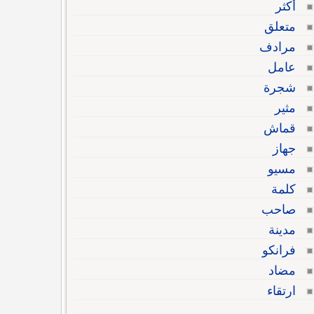
أكثر
متعلق
مرادف
عامل
شجرة
مثير
قماش
جهاز
مسيو
كلمة
صاحب
مدينة
فرانكو
مضاد
ارتقاء