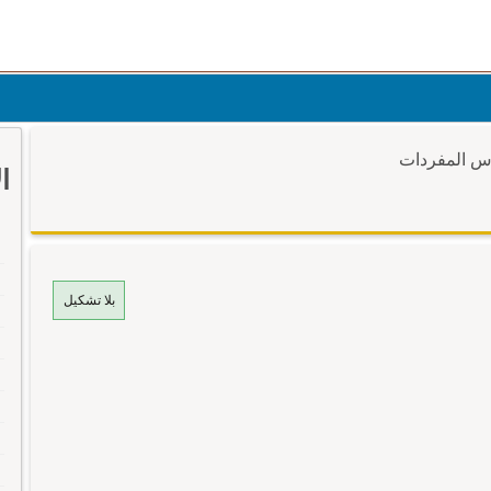
وس المفردات
ا
بلا تشكيل