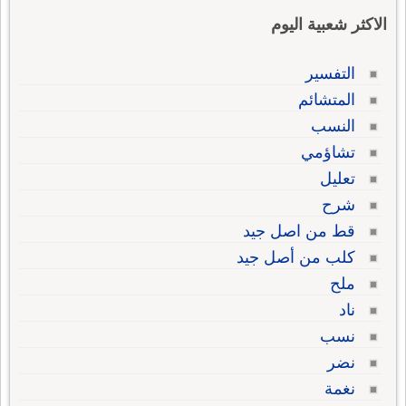
الاكثر شعبية اليوم
التفسير
المتشائم
النسب
تشاؤمي
تعليل
شرح
قط من اصل جيد
كلب من أصل جيد
ملح
ناد
نسب
نضر
نغمة