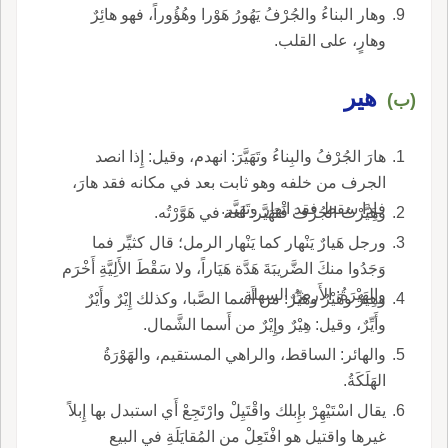
وهار البناءُ والجُرْفُ يَهُورُ هَوْرا وهُؤُوراً، فهو هائِرٌ
وهارٍ، على القلب.
هير
(ب)
هارَ الجُرْفُ والبِناءُ وتَهَيَّرَ: انهدم، وقيل: إِذا انصد
الجرف من خلفه وهو ثابت بعد في مكانه فقد هارَ،
فإِذا سقط فقد انْهار وتَهَيَّر.
وهَيَّرْتُ الجُرْفَ فَتَهَيَّر: لغة في هَوَّرْتُه.
ورجل هَيارٌ يَنْهار كما يَنْهار الرمل؛ قال كثيِّر فما
وَجَدُوا منكَ الضَّريبَةَ هَدَّة هَيَاراً، ولا سَقْطَ الأَلِيَّةِ أَخْرَم
والهَيْرَةُ: الأَرضُ السهلة.
وهِيرٌ وهَيْرٌ وهَيِّرٌ: من أَسما الصَّبا، وكذلك إِيْرٌ وأَيْرٌ
وأَيِّرٌ، وقيل: هِيْرٌ وإِيْرٌ من أَسما الشَّمال.
والهائر: الساقط، والراهي المستقيم، والهَوْرَةُ
الهَلَكَةُ.
يقال اسْتَيْهِرْ بإِبلك واقْتَيِلْ وارْتَجِعْ أَي استبدل بها إِبلاً
غيرها واقتيل هو افْتَعِلْ من المُقايَلَةِ في البيع