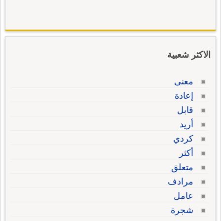
الاكثر شعبية
معنى
إعادة
قابل
أريد
كردي
أكثر
متعلق
مرادف
عامل
شجرة