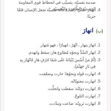
صدمة نفسيّة، يتسبَّب في انحطاط قوى المقاومة
الجسديّة الظَّاهرة والنَّفسيّة.
انهيار عقليّ: (طب) حالة نفسيَّة تجعل الإنسان قلقًا
حزينًا.
انهارَ
(ب)
انهارَ ينهار ، انْهَرْ ، انهيارًا ، فهو مُنهار.
انهار السَّدُّ ونحوُه مُطاوع هارَ: سقط وانهدم.
{أَمْ مَنْ أَسَّسَ بُنْيَانَهُ عَلَى شَفَا جُرُفٍ هَارٍ فَانْهَارَ بِهِ
فِي نَارِ جَهَنَّمَ}.
انهارت قواه ونحوُها: خارت وضعُفت.
انهارت معنويّاتُه.
انهارت دولتُه: سقطت وانحلَّت.
انهارت الثلوجُ.
انهارت ثروتُه: ضاعت وتبدَّدت.