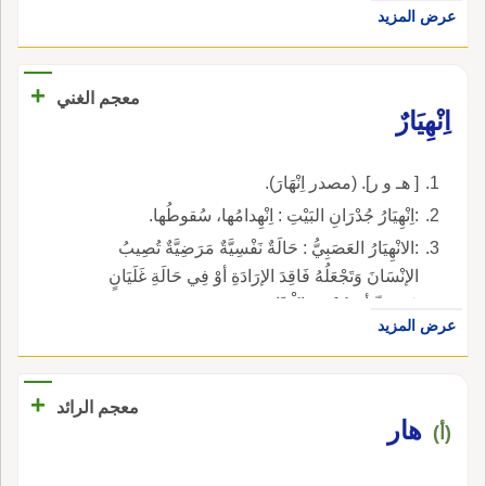
عرض المزيد
+
معجم الغني
اِنْهِيَارٌ
[ هـ و ر]. (مصدر اِنْهَارَ).
:اِنْهِيَارُ جُدْرَانِ البَيْتِ : اِنْهِدامُها، سُقوطُها.
:الانْهِيَارُ العَصَبِيُّ : حَالَةٌ نَفْسِيَّةٌ مَرَضِيَّةٌ تُصِيبُ
الإنْسَانَ وَتَجْعَلُهُ فَاقِدَ الإرَادَةِ أوْ فِي حَالَةِ غَلَيَانٍ
عَصَبِيٍّ أوْ حُزْنٍ وَاكْتِئَابٍ.
عرض المزيد
+
معجم الرائد
هار
(أ)