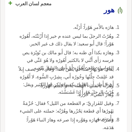
+
معجم لسان العرب
هور
(أ)
هارَه بالأَمرِ هَوْراً: أَزَنَّه.
وهُرْتُ الرجلَ بما ليس عنده م خير إِذا أَزْنَنْتَه، أَهُورُه
هَوْراً؛ قال أَبو سعيد: لا يقال ذلك ف غير الخبر.
وهارَه بكذا أَي ظنه به؛ قال أَبو مالك بن نُوَيْرَة يص
فرسه رَأَى أَنَّني لا بالكثير أَهُورُه ولا هُوَ عَنِّي في
المُواساةِ ظاهر أَهُورُه أَي أَظن القليلَ يكفيه.
يقال: هو يُهارُ بكذا أَي يُظَنّ بكذا؛ وقال آخر يصف إِبلاً
قد عَلِمَتْ جِلَّتُها وخُورُه أَني، بِشِرْبِ السُّوءِ، لا أَهُورُه
أَي لا أَظن أَن القليل يكفيها ولكن لها الكثير ويقل:
وهُرْتُه بالشيء اتَّهَمْتُه به، والاسم الهُورَةُ.
هُرْتُ الرجلَ هَوْراً إِذا غَشَتشْتَه.
وهارَ الشيءَ: حَزَرَه.
وقيل للفَزارِيِّ: م القطعة من الليل؟ فقال: حُزْمَةٌ
يَهُورُها أَي قطعة يَحْزُرها وهُرْتُه: حملته على الشيء
وأَردته به.
وضَرَبَه فَهارَه وهَوَّره إِذا صرعه وهارَ النباءَ هَوْراً:
هَدَمَه.