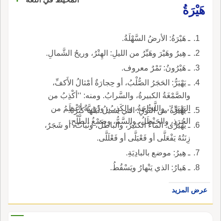
هَيْرَةُ
ـ هَيْرَةُ: الأرضُ السَّهْلَةُ.
ـ هِيرُ وهَيْرَ وهَيِّرُ من الليلِ: الهِتْرُ، وريحُ الشَّمالِ.
ـ هَيْرُونُ: تَمْرٌ معروف.
ـ يَهْيَرُّ: الحَجَرُ الصُّلْبُ، أو حِجارَةٌ أمْثالُ الأَكفِّ،
والصَّمْغَةُ الكبيرةُ، والسَّرابُ. ومنه: ‘‘أكْذِبُ من
اليَهْيَرِّ’‘، واللَّجاجَةُ، والكَذِبُ، ودُوَيبَّةٌ أعْظَمُ من
ـ يَهْيَرَّةُ من النُّوقِ: التي يَسيلُ لَبَنُها كثْرَةً.
الجُرَذِ، والحَنْظَلُ، والسَّمُّ، وصَمْغُ الطَّلْحِ.
ـ يَهْيَرَّى: الماءُ الكثيرُ، والباطلُ، ونَباتٌ، أو شَجَرٌ،
زِنَتُهُ يَفْعَلَّى أو فَعْيَلَّى أو فَعْلَلَّى.
ـ هِيرُ: موضع بالبادِيَةِ.
ـ هَيارُ: الذي يَنْهارُ ويَسْقُطُ.
عرض المزيد