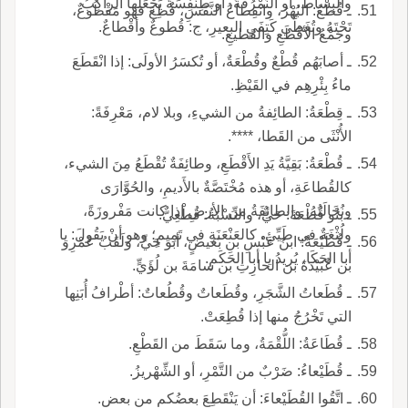
والبِساطُ، أو النُّمْرُقَةُ، أو طِنْفِسَةٌ يَجْعَلُها الراكِبُ
ـ قُطْعُ: البُهْرُ، وانقِطاعُ النَّفَسِ، قُطِعَ فهو مَقْطُوعٌ،
تَحْتَهُ وتُغَطِّي كَتِفَيِ البعيرِ، ج: قُطوعٌ وأقْطاعٌ.
وجَمْعُ الأقْطَعِ والقَطيعِ.
ـ أصابَهُم قُطْعٌ وقُطْعَةٌ، أو تُكسَرُ الأولَى: إذا انْقَطَعَ
ماءُ بِئْرِهِم في القَيْظِ.
ـ قِطْعَةُ: الطائِفةُ من الشيءِ، وبلا لام، مَعْرِفَةً:
الأُنْثَى من القَطا، ****.
ـ قُطْعَةُ: بَقِيَّةُ يَدِ الأَقْطَعِ، وطائِفَةٌ تُقْطَعُ مِنَ الشيء،
كالقُطاعَةِ، أو هذه مُخْتَصَّةٌ بالأَديمِ، والحُوَّارَى
ونُخَالَتُهُ، والطائِفَةُ من الأرضِ إذا كانت مَفْروزَةً،
ـ بنُو قُطْعَةَ: حَيٌّ، والنِّسْبَةُ: قُطْعِيٌّ.
ولُثْغَةٌ في طَيِّئٍ، كالعَنْعَنَةِ في تَمِيمٍ؛ وهو أنْ يَقُولَ: يا
ـ قُطَيْعَةٌ: ابنُ عَبْسِ بنِ بَغيضٍ، أبو حَيٍّ، ولَقَبُ عَمْرِو
أبا الحَكَا، يُريدُ يا أبا الحَكَمِ.
بن عُبَيْدَةَ بن الحارِثِ بن سامَةَ بن لُؤَيٍّ.
ـ قُطَعاتُ الشَّجَرِ، وقُطَعاتٌ وقُطُعاتٌ: أطْرافُ أُبَنِها
التي تَخْرُجُ منها إذا قُطِعَتْ.
ـ قُطَاعَةُ: اللُّقْمَةُ، وما سَقَطَ من القَطْعِ.
ـ قُطَيْعاءُ: ضَرْبٌ من التَّمْرِ، أو الشِّهْريزُ.
ـ اتَّقُوا القُطَيْعاءَ: أن يَنْقَطِعَ بعضُكم من بعضٍ.