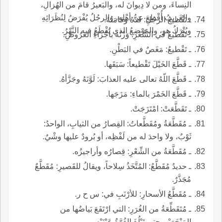
النِساءَ، ومن لا دِيوانَ له، والبَعيرُ قامَ من الهُزالِ،
والغَريبُ أُقْطِعَ عن أهْلِهِ، والرجُلُ يُفْرَضُ لِنُظَرَائِهِ
ـ تَقْطيعُ الرجُلِ: قَدُّهُ وقامَتُهُ.
ويُتْرَكُ هو، والمَوْضِعُ الذي يُقْطَعُ فيه النَّهْرُ.
ـ تَقْطيعُ في الشِّعْرِ: وَزْنُهُ بأجْزاءِ العَرُوضِ.
ـ تَقْطيعُ: مَغَصٌ في البَطْنِ.
ـ قَطَّعَ الخَيْلَ تَقْطيعاً: سَبَقَها.
ـ قَطَّعَ اللّهُ تعالى عليه العذابَ: لَوَّنَهُ وجَزَّأهُ.
ـ قَطَّعَ الخَمْرَ بالماءِ: مَزَجَها.
ـ تَقَطَّعَتْ: امْتَزَجَتْ.
ـ مُقَطَّعَةُ ومُقَطَّعاتُ: القِصارُ من الثيابِ، الواحدُ:
ثَوْبٌ، ولا واحدَ له من لَفْظِه، أو بُرودٌ عليها وشْيٌ.
ـ مُقَطَّعَةُ من الشِّعْرِ: قِصارُه وأراجيزُه.
ـ حديدُ مُقَطَّعُ: المُتَّخَذُ سِلاحاً، ويقالُ للقَصيرِ: مُقَطَّعٌ
مُجَذَّرٌ.
ـ مُقَطَّعُ الأسحارِ: للأرْنَبِ في: س ح ر.
ـ مُتَقَطِّعَةُ من الغُرَرِ: التي ارْتَفَعَ بَياضُها من
المَنْخَرَيْنِ حتى تَبْلُغَ الغُرَّةُ عَيْنَيْهِ.