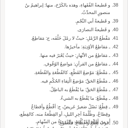
و قَطيعةُ الفُقَهاءِ، وهذه بالكَرْخ، منها: إبراهيمُ بنُ
منصورٍ المحدِّثُ.
و قَطيعةُ أبي النَّجْمِ.
و قَطيعةُ النصارَى.
مَقْطَعُ الرَّمْلِ: حيثُ لا رمْلَ خَلْفَه، ج: مَقاطِعُ.
ـ مَقاطِعُ الأوْدِيَةِ: مآخيرُها.
ـ مَقاطِعُ من الأنْهارِ: حيثُ يُعْبَرُ فيه منها.
ـ مَقاطِعُ من القرآنِ: مَواضِعُ الوُقُوفِ.
ـ مَقْطَعُ: مَوْضِعُ القَطْعِ، كالقُطْعَةِ والقُطَعَةِ.
ـ مَقْطَعُ الحَقِّ: مَوْضِعُ الْتِقاءِ الحُكْمِ فيه.
ـ مَقْطَعُ الحَقِّ: ما يُقْطَعُ به الباطِلُ.
ـ مِقْطَعٌ: ما يُقْطَعُ به الشيءُ.
ـ قِطْعُ: نَصْلٌ صَغيرٌ عَريضٌ، ج: أقْطُعٌ وأقطاعٌ
وقِطاعٌ، وظُلْمَةُ آخِرِ الليلِ، أو القِطْعَةُ منه، كالقِطَع،
أو من أوَّلِهِ إلى ثُلُثِهِ، والرَّديءُ من السِّهامِ،
ـ ثوبٌ قِطْعٌ وأقْطاعٌ: مَقْطوعٌ.