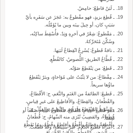
ـ لَبَنٌ قاطِعٌ: حامِضٌ.
ـ قُطِعَ بزيدٍ، فهو مقْطوعٌ به: عَجَزَ عن سَفَرِه بأيِّ
سَبَبٍ كان، أو حِيلَ بينَه وبين ما يُؤَمِّلُه.
ـ مَقْطوعُ: شِعْرٌ في آخرِهِ وَتِدٌ، فأُسْقِطَ ساكِنُه،
وسُكِّنَ مُتَحَرِّكهُ.
ـ ناقةٌ قَطوعٌ: يُسْرِعُ انْقِطاعُ لَبَنِها.
ـ قُطَّاعُ الطريقِ: اللُّصوصُ، كالقُطْعِ.
ـ قَطِعُ: من يَنْقَطِعُ صَوْتُه.
ـ مِقْطاعُ: من لا يَثْبُتُ على مُؤاخاةٍ، وبئرٌ يَنْقَطِعُ
ماؤُها سريعاً.
ـ قَطيعُ: الطائفةُ من الغَنَمِ والنَّعَم، ج: الأَقْطاعُ،
والقُطْعانُ، والقِطاعُ، والأَقاطِيعُ على غيرِ قِياسٍ،
والسَّوْطُ المُنْقَطِعُ طَرَفُه، والنَّظيرُ، والمِثْلُ، ج:
ـ هو قَطيعُ القِيامِ: مُنْقَطِعٌ، مَقْطوعُ القِيامِ ضَعْفاً أو
قُطَعاءُ، والقضِيبُ تُبْرَى منه السِّهامُ، ج: قُطْعانٌ
سِمَناً.
وأقْطِعَةٌ وقِطاعٌ وأقْطُعٌ وأقاطِعُ وقُطُعٌ، وما تَقَطَّعَ
ـ امرأةٌ قَطيعُ الكلامِ: غيرُ سَلِيطةٍ، وقد قَطُعَتْ.
من الشجرِ، كالقِطْعِ، والكثيرُ الاحْتِراقِ.