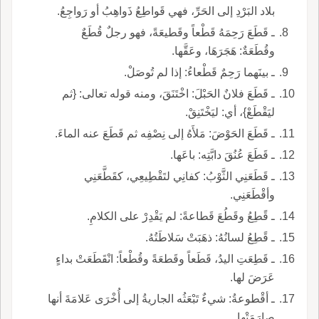
بلاد البَرْدِ إلى الحَرِّ، فهي قَواطِعُ ذَواهِبُ أو رَواجِعُ.
ـ قَطَعَ رَحِمَهُ قَطْعاً وقَطيعَةً، فهو رجلٌ قُطَعٌ
وقُطَعَةٌ: هَجَرَهَا، وعَقَّها.
ـ بينَهما رَحِمٌ قَطْعاءُ: إذا لم تُوصَلْ.
ـ قَطَعَ فلانٌ الحَبْلَ: اخْتَنَقَ، ومنه قوله تعالى: {ثم
ليَقْطَعْ}، أي: ليَخْتَنِقْ.
ـ قَطَعَ الحَوْضَ: مَلأَهُ إلى نِصْفِه ثم قَطَعَ عنه الماءَ.
ـ قَطَعَ عُنُقَ دابَّتِه: باعَها.
ـ قَطَعَنِي الثَّوْبُ: كفانِي لتَقْطِيعِي، كقَطَّعَنِي
وأقْطَعَنِي.
ـ قًطِعُ وقَطُعَ قَطاعةً: لم يَقْدِرْ على الكلامِ.
ـ قًطِعُ لسانُهُ: ذهَبَتْ سَلاطَتُهُ.
ـ قَطِعَتِ اليدُ، قَطَعاً وقَطعَةً وقُطْعاً: انْقَطَعَتْ بداءٍ
عَرَضَ لها.
ـ أقْطوعةُ: شيءٌ تَبْعَثُه الجاريةُ إلى أُخْرَى عَلامَةَ أنها
صارَمَتْها.