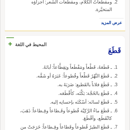
ومقطَّعاتُ الكلام، ومقطَّعات الشِّعر: أَجزاؤه
المتخيَّرة.
عرض المزيد
+
المحيط في اللغة
قَطَعَ
ـ قَطَعَهُ، قَطْعاً ومَقْطَعاً وتِقِطَّاعاً: أبانَهُ.
ـ قَطَعَ النَّهْرُ قَطْعاً وقُطوعاً: عَبَرَهُ أو شَقَّه.
ـ قَطَعَ فلاناً بالقَطيع: ضَرَبَهُ به.
ـ قَطَعَ بالحُجَّة: بَكَّتَه، كأَقْطَعَه.
ـ قَطَعَ لسانَه: أسْكَتَه بإحسانِه إليه.
ـ قَطَعَ ماءُ الرَّكِيَّة قُطوعاً وقَـطاعاً وقِـطاعاً: ذَهَبَ،
كانْقَطَع، وأقْطَعَ.
ـ قَطَعَ الطيرُ قُطوعاً وقَطاعاً وقِـطاعاً: خَرَجَتْ من