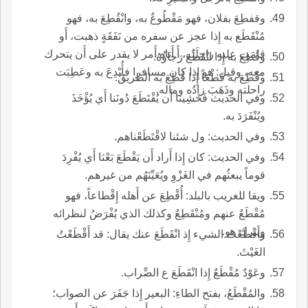
وقفطِعَ بفلان، فهو مَقْطُوعٌ به، وانْقُطِعَ به، فهو
مُنْقَطَع به إِذا عجز عن سفره من نَفَقَةٍ ذهبت، أَو
قامَت عليه راحِلَتُه، أَ أَتاه أَمر لا يقدر على أَن يتحرك
وقُطِعَ به إِذا انْقَطَع رَجاؤُهُ.
معه، وقيل: هو إِذا كان مسافرا فأُبْدِعَ به وعَطِبَت
وقُطِعَ به قَطْعاً إِذا قُطِعَ به الطريقُ.
راحلته وذَهَبَ زادُه وماله.
وفي الحديث فَخَشِينا أَن يُقْتَطَعَ دُونَنا أَي يُؤْخَذَ
ويُنْفَرَدَ به.
وفي الحديث: ول شئنا لاقْتَطَعْناهم.
وفي الحديث: كان إِذا أَراد أَن يَقْطَعَ بَعْثا أَي يُفْرِدَ
قوماً يبعثُهم في الغَزْوِ ويُعَيِّنَهُم من غيرهم.
ويقا للغريب بالبلد: أُقْطِعَ عن أَهله إِقْطاعاً، فهو
مُقْطَعٌ عنهم ومُنْقَطِعٌ وكذلك الذي يُفْرَضُ لنظرائه
ويترك هو.
وأَقْطَعْتُ الشيء إِذ انْقَطَعَ عنك يقال: قد أَقْطَعْتُ
الغَيْثَ.
وعَوْدٌ مُقْطَعٌ إِذا انْقَطَعَ ع الضِّراب.
والمُقْطَعُ، بفتح الطاءِ: البعير إِذا جَفَرَ عن الصواب؛