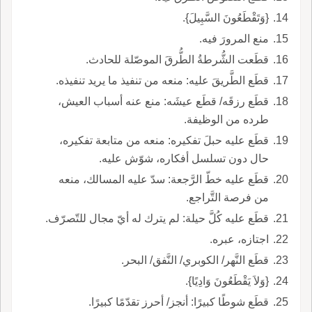
{وَتَقْطَعُونَ السَّبِيلَ}.
منع المرورَ فيه.
قطَعت الشُّرطةُ الطُّرقَ الموصّلة للحادث.
قطَع الطَّريقَ عليه: منعه من تنفيذ ما يريد تنفيذه.
قطَع رزقَه/ قطَع عيشَه: منع عنه أسباب العيش،
طرده من الوظيفة.
قطَع عليه حبلَ تفكيره: منعه من متابعة تفكيره،
حال دون تسلسل أفكاره، شوّش عليه.
قطَع عليه خطّ الرَّجعة: سدّ عليه المسالك، منعه
من فرصة التَّراجع.
قطَع عليه كُلَّ حيلة: لم يترك له أيّ مجال للتّصرّف.
اجتازه، عبره.
قطَع النَّهر/ الكوبري/ النَّفق/ البحر.
{وَلاَ يَقْطَعُونَ وَادِيًا}.
قطَع شوطًا كبيرًا: أنجز/ أحرز تقدّمًا كبيرًا.