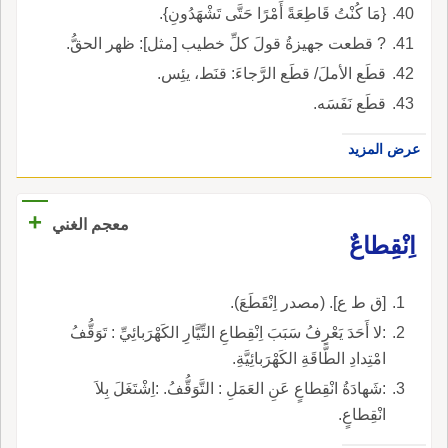
{مَا كُنْتُ قَاطِعَةً أَمْرًا حَتَّى تَشْهَدُونِ}.
? قطعت جهيزةُ قولَ كلِّ خطيب [مثل]: ظهر الحقُّ.
قطَع الأملَ/ قطَع الرَّجاءَ: قنَط، يئِس.
قطَع نَفَسَه.
عرض المزيد
+
معجم الغني
اِنْقِطاعٌ
[ق ط ع]. (مصدر اِنْقَطَعَ).
:لا أَحَدَ يَعْرِفُ سَبَبَ اِنْقِطاعِ التِّيَّارِ الكَهْرَبائِيِّ : تَوَقُّفُ
امْتِدادِ الطَّاقَةِ الكَهْرَبائِيَّةِ.
:شَهادَةُ انْقِطاعٍ عَنِ العَمَلِ : التَّوَقُّفُ. :اِشْتَغَلَ بِلاَ
انْقِطاعٍ.