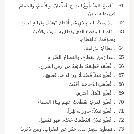
ـ أَقْطَعُ: المَقْطُوعُ اليَدِ، ج: قُطْعَانٌ، والأَصَمُّ، والحَمامُ
في بَطْنِهِ بَياضٌ.
ـ مَدَّ ومَتَّ إلينا بِثَدْيٍ غيرِ أقْطَعَ: تَوَسَّلَ بِقَرابَةٍ قَريبَةٍ.
ـ قاطِعُ: المِقْطَعُ الذي يُقْطَعُ به الثوبُ والأَديمُ
ونحوُهُما، كالقِطاعِ.
ـ قِطاعُ: الدَّراهِمُ.
ـ هذا زَمَنُ القِطاعِ، والقَطاعُ: الصِّرامِ.
ـ أقْطَعَه قَطِيعَةً: طائِفَةً من أرضِ الخَرَاجِ.
ـ أقْطَعَ فلاناً قُضْبَاناً: أذِنَ له في قَطعِهَا.
ـ أقْطَعَتِ الدَّجاجَةُ: أقَفَّتْ.
ـ أقْطَعَ النَّخْلُ: أصْرَمَ.
ـ أقْطَعَ القومُ: انْقَطَعَتْ عنهم مِيَاهُ السماءِ.
ـ أقْطَعَ فلاناً: جاوَزَ به نَهْرَاً.
ـ أقْطَعَ فلانٌ: انْقَطَعَتْ حُجَّتُه، فهو مُقْطِعٌ.
ـ مَقطَع: البَعِيرُ الذي جَفَرَ عن الضِّرابِ، ومن لا يُريدُ