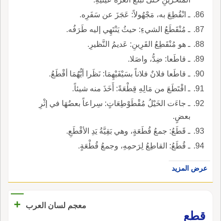
ـ انْقُطِعَ به، مَجْهُولاً: عَجَزَ عن سَفَرِه.
ـ مُنْقَطَعُ الشيءِ: حيثُ يَنْتَهِي إليه طَرَفُه.
ـ هو مُنْقَطِعُ القَرِينِ: عَديمُ النَّظيرِ.
ـ قاطَعا: ضِدُّ، واصَلا.
ـ قاطَعا فلانٌ فلاناً بسَيْفَيْهِمَا: نَظَرا أيُّهُمَا أقْطَعُ.
ـ اقْتَطَعَ من مَالِهِ قِطْعَةً: أَخَذَ منه شيئاً.
ـ جاءَت الخَيْلُ مُقْطَوْطِعَاتٍ: سِراعاً بعضُهَا في إثْرِ
بعضٍ.
ـ قَطَعُ: جمعُ قُطَعَةٍ، وهي بَقِيَّةُ يَدِ الأقْطَعِ.
ـ قُطَعُ: القاطِعُ لِرَحمِهِ، وجمعُ قُطْعَةٍ.
عرض المزيد
+
معجم لسان العرب
قطع