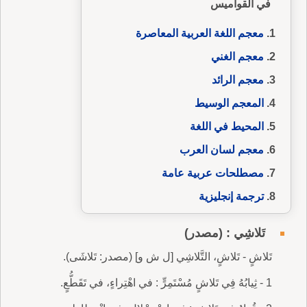
في القواميس
معجم اللغة العربية المعاصرة
معجم الغني
معجم الرائد
المعجم الوسيط
المحيط في اللغة
معجم لسان العرب
مصطلحات عربية عامة
ترجمة إنجليزية
تَلاشِي : (مصدر)
تَلاشٍ - تَلاشٍ، التَّلاشِي [ل ش و] (مصدر: تَلاشَى).
1 - ثِيابُهُ فِي تَلاشٍ مُسْتَمِرٍّ : في اهْتِراءٍ، في تَقَطُّعٍ.