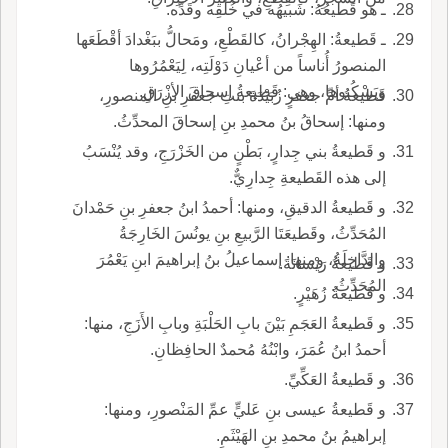
ـ هو قَطيعُهُ: شَبيهُه في خُلُقِه وقَدِّه.
ـ قَطيعةُ: الهِجْرانُ، كالقَطْعِ، ومَحالُّ ببَغْدادَ أقْطَعَها
المنصورُ أُناساً من أعْيانِ دَوْلَتِه، لِيَعْمُرُوها
ويَسْكُنوها، وهي: قَطيعةُ إسحاقَ الأزْرَقِ.
قَطيعةُ أمِّ جعفرٍ زُبَيْدَةَ بنتِ جعفرِ بنِ المنصورِ،
ومنها: إسحاقُ بنُ محمدِ بنِ إسحاقَ المحدِّثُ.
و قَطيعةُ بني جِدارٍ، بَطْنٍ من الخَزْرَجِ، وقد يُنْسَبُ
إلى هذه القَطيعةِ جِدارِيٌّ.
و قَطيعةُ الدقيقِ، ومنها: أحمدُ ابنُ جعفرِ بنِ حَمْدانَ
المُحَدِّثُ، وقَطيعَتَا الرَّبيعِ بنِ يونُسَ الخَارِجَةُ
والدَّاخِلَةُ، ومنها: إسماعيلُ بنُ إبراهيمَ ابنِ يَعْمُرَ
و قَطيعةُ رَيْسانَةَ.
المُحَدِّثُ.
و قَطيعةُ زُهَيْرٍ.
و قَطيعةُ العَجَمِ بَيْنَ بابِ الحَلْبَةِ وبابِ الأَزَجِ، منها:
أحمدُ ابنُ عُمَرَ، وابْنُهُ مُحمدٌ الحافِظانِ.
و قَطيعةُ العَكِّيِّ.
و قَطيعةُ عيسى بنِ عَليٍّ عمِّ المَنْصورِ، ومنها:
إبراهيمُ بنُ محمدِ بنِ الهَيْثَمِ.