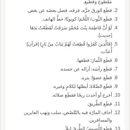
مَقْطوع وقطيع.
قطَع الورقَ جزَّه، فرقه، فصل بعضَه عن بعض.
قطَع الثَّوبَ/ اللَّحْمَ/ كوبونًا/ خطَّ الهاتف.
لَوْ أَنَّ فَاطِمَةَ بِنْتَ مُحَمَّدٍ سَرَقَتْ لَقَطَعْتُ يَدَهَا
[حديث].
{فَالَّذِينَ كَفَرُوا قُطِعَتْ لَهُمْ ثِيَابٌ مِنْ نَارٍ} [قرآن]:
أُعدَّت.
قطَع الثِّمارَ: قطفها.
قطَع رأسَه: أزاله عن جسده.
قطَع عضوًا: بتره.
قطَع الصَّلاةَ: أبطلها لكلامٍ وغيره.
أخرج أو أحدث ريحًا فقطَع صلاتَه.
قطَع الطَّريقَ.
أخاف المارّة فيه بالتّلصّص، سلب ونهب العابرين
والمسافرين.
قطَع اللُّصوصُ الطُّرقَ ليلاً.