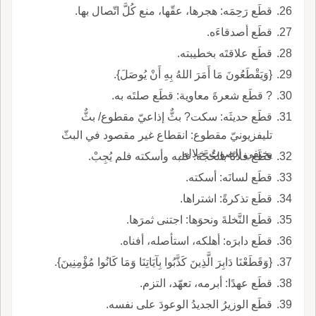
قطَع رَحِمَه: هجرها، عقّها، منع كُلَّ اتّصال بها.
قطَع أصدقاءَه.
قطَع علاقتَه بخطيبته.
{وَيَقْطَعُونَ مَا أَمَرَ اللهُ بِهِ أَنْ يُوصَلَ}.
? قطَع شعرةَ معاوية: قطَع صلتَه به.
قطَع حديثَه: سكت? بثٌّ إذاعيّ مقطوع/ بثٌّ
تليفزيونيّ مقطوع: انقطاع غير مقصود في البثّ
يختفي الصوتُ خلاله.
قطَع فلانًا بالحُجَّة: غلبه وأسكته فلم يُجِبْ.
قطَع لسانَه: أسكته.
قطَع تذكرةً: اشتراها.
قطَع النَّخلةَ ونحوَها: اجتنى ثمرَها.
قطَع دابرَه: أهلكه، استأصله، أفناه.
{وَقَطَعْنَا دَابِرَ الَّذِينَ كَذَّبُوا بِآيَاتِنَا وَمَا كَانُوا مُؤْمِنِينَ}.
قطَع عهدًا: أبرمه، تعهّد، التزم.
قطَع الوزيرُ الجديدُ الوعودَ على نفسه.