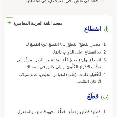
2 - قُوَاهُ في تَلاشٍ : في اضْمِحْلالٍ، في انْحِطاطٍ.
+
معجم اللغة العربية المعاصرة
انقطاع
(أ)
مصدر انقطعَ/ انقطعَ إلى/ انقطعَ عن/ انقطعَ لـ.
بلا انقطاع: على الدَّوام، دائمًا.
انقطاع بول: (طب) خُلُوّ المثانة من البول، مردُّه إلى
توقُّف الإفراز الكُلْويّ أو إلى عائق في المسلك
المُبْرِز.
انقطاع طَمْث: (طب) انحباس الحَيْض، عدم سيلانه،
أيًّا كان السَّبب.
قطَعَ
(ب)
قطَعَ / قطَعَ بـ يَقطَع ، قَطْعًا ، فهو قاطع ، والمفعول