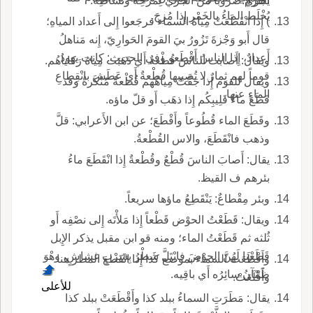
القرم.
يجري ضُرُوباً من الجَرْي لِمَرحِه ونشاطِه.
يُخْلَط الماءُ بالخَمْرِ إِذا مُزِجَ.
) إِذا انْقَطَعَتْ مِياهُ السماء فرجَعوا إِلى أَعداد المياهِ؛
قال أَبو وَجْزةَ تَزُورُ بيَ القومَ الحَوارِيّ، إِنه مَناهلُ
أَعدادٌ، إِذا الناسُ أَقْطَعو وفي الحديث: كانت يهودُ
ويقال: أَصابت الناسَ قُطْعةٌ أَي ذَهَبَت مِياهُ رَكاياهُم.
قوماً لهم ثِمارٌ لا تُصِيبها قُطْعةٌ أَي عَطَش بانْقِطاعِ
ويقال للقوم إِذا جَفَّتْ مِياهُهم قُطْعةٌ مُنْكَرةٌ وقد
الماءِ عنها.
قَطَعَ ماءُ قَلِيبِكُم إِذا ذهَب أَو قلّ ماؤه.
وقَطَعَ الماء قُطُوعاً وأَقْطَعَ؛ عن ابن الأَعرابي: قلَّ
وذهب فانْقَطَعَ، والاس القُطْعةُ.
يقال: أَصابَ الناسَ قُطْعٌ وقُطْعةٌ إِذا انْقَطَعَ ماءُ
بئرهم ف القيظ.
وبئر مِقْطاعٌ: يَنْقَطِعُ ماؤها سريعاً.
ويقال: قَطَعْتُ الحوْض قَطْعاً إِذا مَلأْتَه إِلى نصْفِه أَو
ثُلثه ثم قَطَعْتُ الماء؛ ومنه قو ابن مقبل يذكر الإِبل
قَطَعْنا لَهُنَّ الحوْضَ فابْتَلَّ شَطْرُ بِشِرْبٍ غشاشٍ، وهْوَ
وأَقْطَعَت السماء بموضع كذا إِذا انْقَطعَ المطر هنا
ظَمْآنُ سائِرُه أَي باقِيه.
وأَقْلَعَتْ.
للأعلى
يقال: مَطَرَتِ السماءُ ببلد كذا وأَقْطَعَتْ ببلد كذا