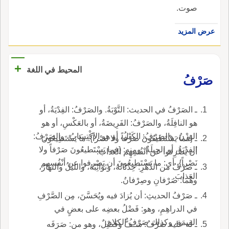
صوت.
عرض المزيد
+
المحيط في اللغة
صَرْفُ
ـ الصَرْفُ في الحديث: التَّوْبَةُ. والصَرْفُ: الفِدْيَةُ، أو
هو النافِلَةُ، والصَرْفُ: الفَرِيضَةُ، أو بالعَكْسِ، أو هو
الوَزْنُ، والصَرْفُ: الكَيْلُ، أو هو الاكْتِسَابُ، والصَرْفُ:
ـ {فما يَسْتَطيعُونَ صَرْفاً ولا نَصْراً}: ما يَسْتَطِيعُونَ
الفِدْيَةُ، أو الحِيلَةُ، ومنه: {فما يَسْتَطيعُونَ صَرْفاً ولا
أن يَصْرِفوا عن أنْفُسِهِم العَذابَ.
نَصْراً}، أي: ما يَسْتَطِيعُونَ أن يَصْرِفوا عن أنْفُسِهِم
ـ صَرْفُ من الدَّهْرِ: حِدْثانُهُ، ونَوَائِبُهُ، والليلُ والنهارُ،
العَذابَ.
وهُما: صَرْفانِ وصِرْفانُ.
ـ صَرْفُ الحديثِ: أن يُزادَ فيه ويُحَسَّنَ، مِن الصَّرْفِ
في الدراهِمِ، وهو: فَضْلُ بعضِه على بعضٍ في
القِيمَةِ، وكذلك صَرْفُ الكلامِ.
ـ له عليه صَرْفٌ: شَـفٌّ وفَضْلٌ، وهو من: صَرَفَه