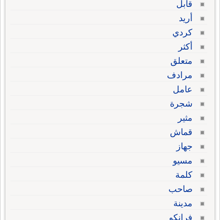
قابل
أريد
كردي
أكثر
متعلق
مرادف
عامل
شجرة
مثير
قماش
جهاز
مسيو
كلمة
صاحب
مدينة
فرانكو