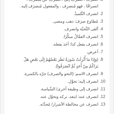
انصرافًا ، فهو مُنصرِف ، والمفعول مُنصرَف إليه.
انصرف التِّلميذُ.
مُطاوع صرَفَ: ذهب ومضى.
ألقى التَّحيَّة وانصرف.
انصرف العمَّالُ مبكِّرًا.
انصرف يفعل كذا: أخذ يفعله.
أعرض.
{وَإِذَا مَا أُنْزِلَتْ سُورَةٌ نَظَرَ بَعْضُهُمْ إِلَى بَعْضٍ هَلْ
يَرَاكُمْ مِنْ أَحَدٍ ثُمَّ انْصَرَفُوا}.
انصرف الاسم: (النحو والصرف) جرَّه بالكسرة.
انصرف إليه: تحوَّل.
انصرف إلى وظيفة أخرى/ السِّياسة.
انصرف عنه: ابتعد، تركه وتحوَّل عنه.
انصرف عن مخالطة الأشرار/ مُحدِّثه.