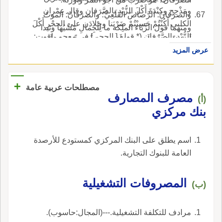
ومَذْحِج وكِنْدَةَ أَكْلَ الزُّبْدِ بالصَّرَفان وقال عِمْران
والصرَفانُ: الرَّصاصُ القَلَعِيُّ؛ والصرَفانُ: الموتُ
الكلبي أَكُنْتُمْ حَسِبْتُمْ ضَرْبَنا وجِلادَن على الحجْرِ أَكْلَ
ومنهما قول الزَّبّاء الملِكة ما لِلْجِمالِ مَشْيُها وئيدا
الزُّبْدِ بالصَّرَفان (* قوله [ الحجر ] في معجم ياقوت:
أَجَنْدَلاً يَحْمِلْنَ أَم حَديدا أَمْ صَرَفاناً بارِداً شَديدا أَم
الحجر، بالكسر وبالفتح وبالضم، أسما مواضع.
عرض المزيد
الرِّجال جُثَّماً قُعُودا قال اَبو عبيد: ولم يكن يهدى لها
شيء أَحَبّ إليها من التمر الصرَفان وأَنشد ولما أَتَتْها
العِيرُ قالت: أَبارِد من التمرِ أَمْ هذا حَديدٌ وجَنْدَلُ
+
مصطلحات عربية عامة
والصَّرَفيُّ: ضَرْب من النَّجائب منسوبة، وقيل بالدال
مصرف المصارف
(أ)
وهو الصحيح، وق تقدم.
بنك مركزي
اسم يطلق على البنك المركزي كمستودع للأرصدة
العامة للبنوك التجارية.
المصروفات التشغيلية
(ب)
مرادف للتكلفة التشغيلية.---(المجال:حاسوب).