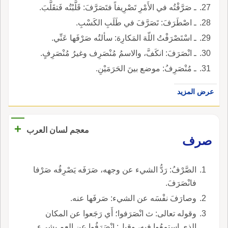
ـ صَرَّفْتُه في الأَمْرِ تَصْرِيفاً فتَصَرَّفَ: قَلَّبْتُه فَتقَلَّبَ.
ـ اصْطَرَفَ: تَصَرَّفَ في طَلَبِ الكَسْبِ.
ـ اسْتَصْرَفْتُ اللّهَ المَكارِهَ: سألتُه صَرْفَها عَنِّي.
ـ انْصَرَفَ: انكَفَّ، والاسمُ مُنْصَرِف وغيرُ مُنْصَرِفٍ.
ـ مُنْصَرِفُ: موضع بينَ الحَرَمَيْنِ.
عرض المزيد
+
معجم لسان العرب
صرف
الصَّرْفُ: رَدُّ الشيء عن وجهه، صَرَفَه يَصْرِفُه صَرْفا
فانْصَرَفَ.
وصارَفَ نفْسَه عن الشيء: صَرفَها عنه.
وقوله تعالى: ث انْصَرَفوا؛ أَي رَجَعوا عن المكان
الذي استمعُوا فيه، وقيل: انْصَرَفُوا عن العم بشيء