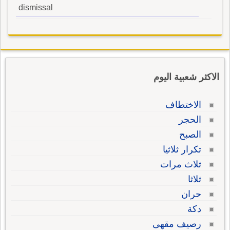
dismissal
الاكثر شعبية اليوم
الاختطاف
الحجر
الصبح
تكرار ثلاثيا
ثلاث مرات
ثلاثا
حران
دكة
رصيف مقهى