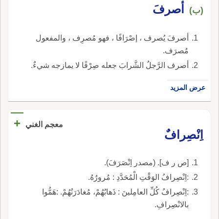
أصرفَ
(ب)
أصرفَ يُصرف ، إصْرَافًا ، فهو مُصرِف ، والمفعول
مُصرَف.
أصرف الرَّجلُ الشَّرابَ جعله صِرْفًا لا يمازجه شيءٌ.
عرض المزيد
+
معجم الغني
اِنْصِرافٌ
[ص ر ف]. (مصدر اِنْصَرَفَ).
:اِنْصِرافُ الوَقْتِ الْمُحَدَّدِ : مُرورُهُ.
:اِنْصِرافُ كُلِّ العامِلينَ : ذَهابُهُمْ، مُغادَرَتُهُمْ. :هَمُّوا
بالانْصِرافِ.