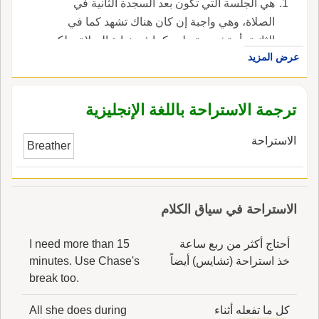
هي الجلسة التي تكون بعد السجدة الثانية في
الصلاة، وهي واجبة إن كان هناك تشهد كما في
الثانية، أو تشهد وتسليم كما في نهاية الصلاة. ولكن
عرض المزيد
في غير هاتين الصورتين وقع الخلاف في وجوبها
وعدمه.
ترجمة الاستراحة باللغة الإنجليزية
الاستراحة
Breather
الاستراحة في سياق الكلام
أحتاج أكثر من ربع ساعة
I need more than 15
خذ استراحة (تشايس) أيضاً
minutes. Use Chase's
break too.
كل ما تفعله أثناء
All she does during