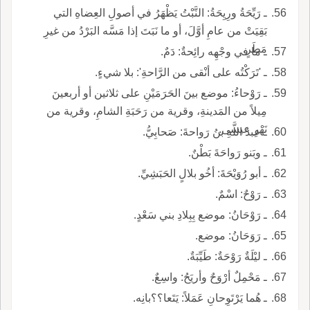
ـ رَيِّحَةُ ورِيِحَةُ: النَّبْتُ يَظْهَرُ في أصولِ العِضاهِ التي
بَقِيَتْ من عامِ أوَّلَ، أو ما نَبَتَ إذا مَسَّه البَرْدُ من غيرِ
مَطَرٍ.
ـ ما في وجْهِه رائِحةٌ: دَمٌ.
ـ 'تَرَكْتُه على أنْقى من الرَّاحةِ': بلا شيءٍ.
ـ رَوْحاءُ: موضع بينَ الحَرَمَيْنِ على ثلاثين أو أربعينَ
مِيلاً من المَدينةِ، وقرية من رَحَبَةِ الشامِ، وقرية من
نَهْرِ عيسى.
ـ عبدُ اللَّهِ بنُ رَواحةَ: صَحابِيُّ.
ـ وبَنو رَواحَةَ بَطْنٌ.
ـ أبو رُوَيْحَةَ: أخُو بلالٍ الحَبَشِيِّ.
ـ رَوْحٌ: اسْمٌ.
ـ رَوْحَانُ: موضع بِبِلادِ بني سَعْدٍ.
ـ رَوَحَانُ: موضع.
ـ ليْلَةٌ رَوْحَةٌ: طَيِّبَةٌ.
ـ مَحْمِلٌ أرْوَحٌ وأريَحُ: واسِعٌ.
ـ هُما يَرْتَوِحانِ عَمَلاً: يَتَعا؟؟بانِه.