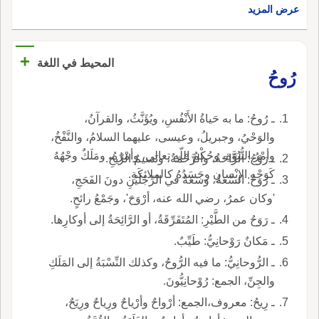
عرض المزيد
+
المحيط في اللغة
رُوحُ
ـ رُوحُ: ما به حَياةُ الأَنْفُسِ، ويُؤَنَّثُ، والقرآنُ،
والوَحْيُ، وجبريلُ، وعيسى، عليهما السلامُ، والنَّفْخُ،
وأمْرُ النُّبُوَّةِ، وحُكْمُ اللّهِ تعالى، وأمْرُهُ، ومَلَكٌ وجْهُهُ
ـ رَوْحُ: الرَّاحَةُ، والرَّحْمَةُ، ونَسيمُ الرِّيحِ.
كَوَجْهِ الإِنْسانِ وجَسَدُهُ كالملائكَةِ.
ـ رَوَحُ: السَّعَةُ، وسَعَةٌ في الرِّجْلَيْنِ دونَ الفَحَجِ،
'وكان عمرُ، رضي الله عنه، أرْوَحَ'، وجَمْعُ رائحٍ.
ـ رَوَحُ من الطَّيْرِ: المُتَفَرِّقَةُ، أو الرَّائِحَةُ إلى أوكارِها.
ـ مَكانٌ رَوْحانِيُّ: طَيِّبٌ.
ـ الرُّوحانِيُّ: ما فيه الرُّوحُ، وكذلك النِّسْبَةُ إلى المَلَكِ
والجِنِّ، الجمع: رُوْحانِيُّونَ.
ـ رِيحُ: معروف،الجمع: أرْواحٌ وأرْياحٌ ورِياحٌ ورِيَحٌ،