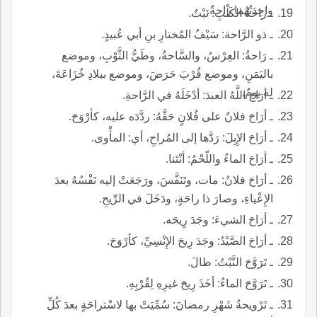
واحِدَتُهُما راحةٌ.
ـ راحةُ الكَلْبِ: نَبْتٌ.
ـ ذو الرَّاحة: سَيْفُ المُختارِ بنِ أبي عُبيدٍ.
ـ رَاحةُ: العِرْسُ، والسَّاحةُ، وطَيُّ الثَّوْبِ، وموضع
باليَمَنِ، وموضع قُرْبَ حَرَضَ، وموضع ببلادِ خُزَاعَةَ،
له يومٌ.
ـ أرَاحَ اللَّهُ العبدَ: أدْخَلَهُ في الرَّاحةِ.
ـ أرَاحَ فلانٌ على فُلانٍ حَقَّهُ: ردَّدَه عليه، كأرْوَحَ.
ـ أرَاحَ الإِبِلَ: رَدَّها إلى المُراحِ، أي: المأْوى.
ـ أرَاحَ الماءُ واللّحْمُ: أنْتَنا.
ـ أرَاحَ فلانٌ: مات، وتَنَفَّسَ، ورَجَعَتْ إليه نَفْسُهُ بعدَ
الإِعْياءِ، وصارَ ذا راحَةٍ، ودَخَلَ في الرِّيحِ.
ـ أرَاحَ الشيءَ: وجَدَ رِيحَه.
ـ أرَاحَ الصَّيْدُ: وجَدَ رِيحَ الإِنْسِيِّ، كأرْوَحَ.
ـ تَرَوَّحَ النَّبْتُ: طالَ.
ـ تَرَوَّحَ الماءُ: أخَذَ رِيحَ غيرِهِ لِقُرْبِهِ.
ـ تَرْويحةُ شَهْرِ رمضانَ: سُمِّيَتْ بها لاسْتراحَةٍ بعدَ كُلِّ