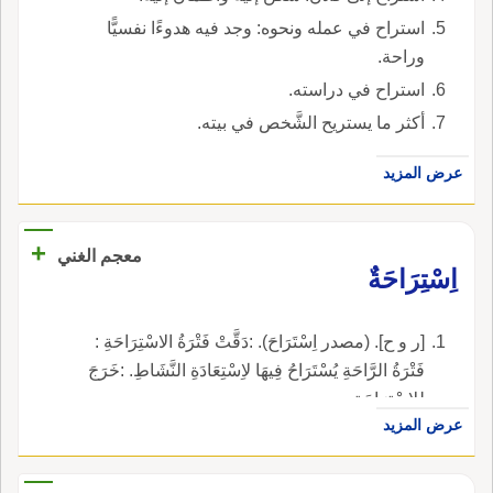
استراح في عمله ونحوه: وجد فيه هدوءًا نفسيًّا
وراحة.
استراح في دراسته.
أكثر ما يستريح الشَّخص في بيته.
عرض المزيد
+
معجم الغني
اِسْتِرَاحَةٌ
[ر و ح]. (مصدر اِسْتَرَاحَ). :دَقَّتْ فَتْرَةُ الاسْتِرَاحَةِ :
فَتْرَةُ الرَّاحَةِ يُسْتَرَاحُ فِيهَا لاِسْتِعَادَةِ النَّشَاطِ. :خَرَجَ
للاِسْتِرَاحَةِ.
عرض المزيد