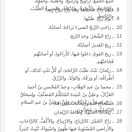
جمع الجمع: أراويحُ وأراييحُ، والغَلَبَةُ، والقُوَّةُ،
والرَّحْمَةُ، والنُّصْرَةُ، والدَّوْلَةُ، والشيءُ الطَّيِّبُ،
ـ يَوْمٌ راحٌ: شديدُها. وقد راحَ يَراحُ رِيحاً.
والرَّائِحةُ.
ـ يومٌ رَيِّحٌ: طَيّبُها.
ـ رَاحَتِ الرِّيحُ الشيءَ تَراحُهُ: أصابَتُهُ.
ـ رَاحَ الشَّجَرُ: وجَدَ الرِّيحَ.
ـ رِيحَ الغَديرُ: أصابَتْهُ.
ـ رِيحَ القومُ: دَخَلوا فيها، كأَراحُوا، أو أصابَتْهُم
فَجَاحَتْهُم.
ـ رَيْحانُ: نَبْتٌ طَيِّبُ الرَّائحَةِ، أو كُلُّ نَبْتٍ كذلك، أو
أطْرافُه، أو ورَقُهُ، والوَلَدُ، والرِّزْقُ.
ـ محمدُ بنُ عبدِ الوَهَّابِ، وعبدُ المُحْسنِ بنُ أحمدَ
الغَزَّالُ، وعلِيُّ بنُ عُبَيدةَ المُتَكَلِّمُ المُصَنِّفُ، وإسحَاقُ
بنُ إبراهيمَ، وزَكَريَّاءُ بنُ علِيٍّ، وعلِيُّ بنُ عبدِ السلامِ
ـ سُبْحانَ اللَّهِ ورَيْحانَهُ: اسْتِرْزاقَهُ.
الرَّيْحانِيُّونَ: مُحَدِّثونَ.
ـ رَيْحانَةُ: الحَنْوَةُ، وطاقةُ الرَّيْحانِ.
ـ رَاحُ: الخَمْرُ، كالرَّياحِ، والارْتِياحُ، والأَكُفُّ، كالرَّاحاتِ،
والأَراضي المُسْتَوِيةُ فيها ظُهورٌ واسْتِواءٌ، تُنْبِتُ كثيراً،