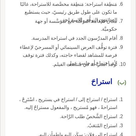
مَنطِقة استراحة: مَنطِقة مخصَّصة للاستراحة، غالبًا
ما تكون على طول طريق رئيسيّ، حيث يستطيع
السائقون التوقُّف للاستراحة.
مكان للإقامة المؤقَّتة تابع لمؤسَّسة أو جهة
حكوميَّة.
أقام المدرِّسون الجدد في استراحة المدرسة.
فترة توقُّف العرض السينمائي أو المسرحيّ لإعطاء
فرصة للمشاهد لقضاء حاجته، وكذلك فترة توقف
لأي اجتماع أو جلسة عمل.
توجد استراحة في منتصف الفيلم.
استراحَ
(ب)
استراحَ / استراحَ إلى / استراحَ في يستريح ، اسْتَرِحْ ،
استراحةً ، فهو مُستريح ، والمفعول مستراحٌ إليه.
استراح الشَّخصُ طلب الرَّاحة.
استراح المُتعَبُ.
استراح إلى فلان: سكَن إليه واطمأن إليه.