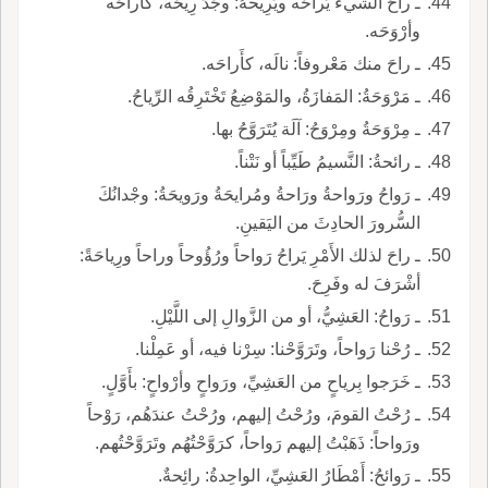
ـ راحَ الشيءَ يَراحُه ويَرِيحهُ: وجَدَ رِيحَه، كأَراحَه
وأرْوَحَه.
ـ راحَ منك مَعْروفاً: نالَه، كأَراحَه.
ـ مَرْوَحَةُ: المَفازَةُ، والمَوْضِعُ تَخْتَرِقُه الرِّياحُ.
ـ مِرْوَحَةُ ومِرْوَحُ: آلَة يُتَرَوَّحُ بها.
ـ رائحةُ: النَّسيمُ طَيِّباً أو نَتْناً.
ـ رَواحُ ورَواحةُ ورَاحةُ ومُرايحَةُ ورَويحَةُ: وجْدانُكَ
السُّرورَ الحادِثَ من اليَقينِ.
ـ راحَ لذلك الأَمْرِ يَراحُ رَواحاً ورُؤُوحاً وراحاً ورِياحَةً:
أشْرَفَ له وفَرِحَ.
ـ رَواحُ: العَشِيُّ، أو من الزَّوالِ إلى اللَّيْلِ.
ـ رُحْنا رَواحاً، وتَرَوَّحْنا: سِرْنا فيه، أو عَمِلْنا.
ـ خَرَجوا بِرياحٍ من العَشِيِّ، ورَواحٍ وأرْواحٍ: بأَوَّلٍ.
ـ رُحْتُ القومَ، ورُحْتُ إليهم، ورُحْتُ عندَهُم، رَوْحاً
ورَواحاً: ذَهَبْتُ إليهم رَواحاً، كرَوَّحْتُهُم وتَرَوَّحْتُهم.
ـ رَوائحُ: أَمْطَارُ العَشِيِّ، الواحِدةُ: رائِحةٌ.