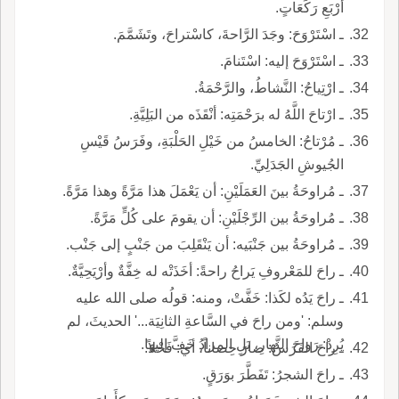
أرْبَعِ رَكَعَاتٍ.
ـ اسْتَرْوَحَ: وجَدَ الرَّاحةَ، كاسْتراحَ، وتَشَمَّمَ.
ـ اسْتَرْوَحَ إليه: اسْتَنامَ.
ـ ارْتِياحُ: النَّشاطُ، والرَّحْمَةُ.
ـ ارْتاحَ اللَّهُ له برَحْمَتِه: أنْقَذَه من البَلِيَّةِ.
ـ مُرْتاحُ: الخامسُ من خَيْلِ الحَلْبَةِ، وفَرَسُ قَيْسِ
الجُيوشِ الجَدَلِيِّ.
ـ مُراوحَةُ بينَ العَمَلَيْنِ: أن يَعْمَلَ هذا مَرَّةً وهذا مَرَّةً.
ـ مُراوحَةُ بين الرِّجْلَيْنِ: أن يقومَ على كُلٍّ مَرَّةً.
ـ مُراوحَةُ بين جَنْبَيه: أن يَنْقَلِبَ من جَنْبٍ إلى جَنْب.
ـ راحَ للمَعْروفِ يَراحُ راحةً: أخَذَتْه له خِفَّةٌ وأرْيَحِيَّةٌ.
ـ راحَ يَدُه لكَذا: خَفَّتْ، ومنه: قولُه صلى الله عليه
وسلم: 'ومن راحَ في السَّاعةِ الثانِيَة...' الحديثَ، لم
يُرِدْ: رَواحَ النَّهارِ، بَلِ المرادُ خَفَّ إليها.
ـ راحَ الفَرَسُ: صارَ حِصاناً، أي: فَحْلاً.
ـ راحَ الشجرُ: تَفَطَّرَ بوَرَقٍ.