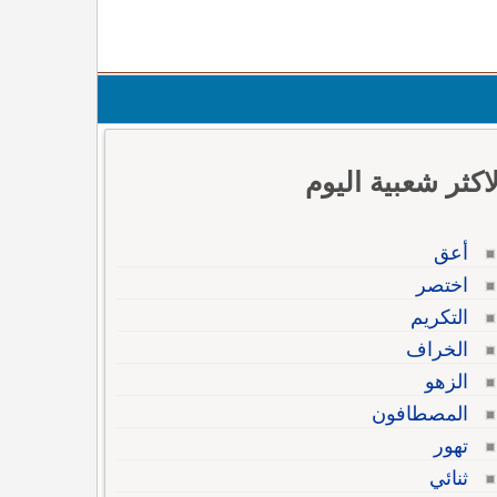
لاكثر شعبية اليوم
أعق
اختصر
التكريم
الخراف
الزهو
المصطافون
تهور
ثنائي