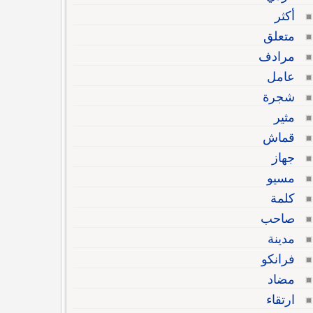
أكثر
متعلق
مرادف
عامل
شجرة
مثير
قماش
جهاز
مسيو
كلمة
صاحب
مدينة
فرانكو
مضاد
ارتقاء