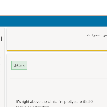
وس المفردات
ا
بلا تشكيل
It's right above the clinic. I'm pretty sure it's 50