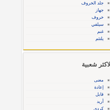
جلد الخروف
جهاز
خروف
سيلفي
غنم
يلتئم
لاكثر شعبية
معنى
إعادة
قابل
أريد
كردي