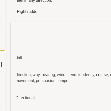
feet in any direction.
Right rudder.
drift
ا
direction, way, bearing, wind, trend, tendency, course, o
movement, persuasion, temper
Directional